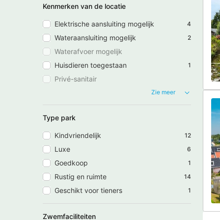
Kenmerken van de locatie
Elektrische aansluiting mogelijk
4
Wateraansluiting mogelijk
2
Waterafvoer mogelijk
Huisdieren toegestaan
1
Privé-sanitair
Zie meer
Type park
Kindvriendelijk
12
Luxe
6
Goedkoop
1
Rustig en ruimte
14
Geschikt voor tieners
1
Zwemfaciliteiten