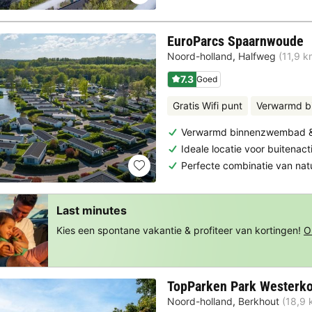
EuroParcs Spaarnwoude
Noord-holland
,
Halfweg
(11,9 
7.3
Goed
Gratis Wifi punt
Verwarmd 
Verwarmd binnenzwembad &
Ideale locatie voor buitenact
Perfecte combinatie van nat
Last minutes
Kies een spontane vakantie & profiteer van kortingen!
O
TopParken Park Westerk
Noord-holland
,
Berkhout
(18,9