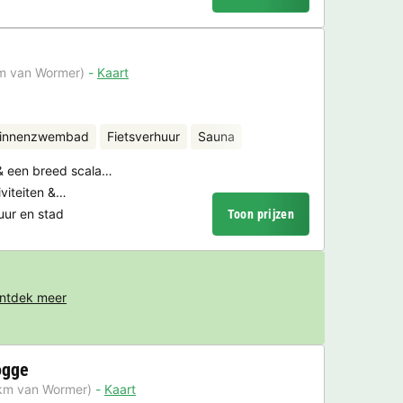
km van Wormer)
Kaart
binnenzwembad
Fietsverhuur
Sauna
 een breed scala…
iviteiten &…
uur en stad
Toon prijzen
ntdek meer
ogge
 km van Wormer)
Kaart