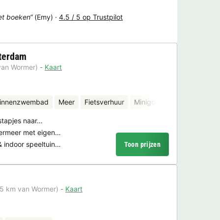
het boeken“
(Emy) ·
4.5 / 5 op Trustpilot
terdam
van Wormer)
Kaart
binnenzwembad
Meer
Fietsverhuur
Minigolf
Sauna
stapjes naar…
kermeer met eigen…
indoor speeltuin…
Toon prijzen
,5 km van Wormer)
Kaart