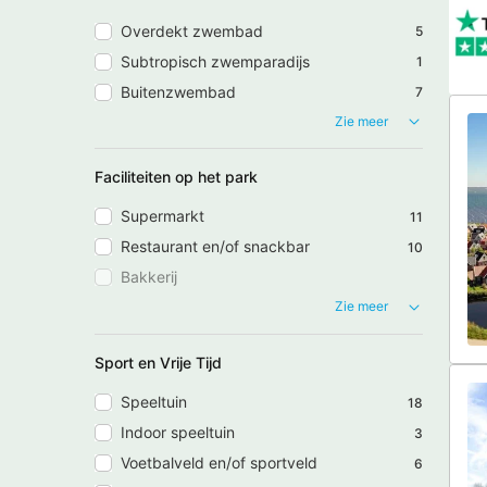
Overdekt zwembad
5
Subtropisch zwemparadijs
1
Buitenzwembad
7
Zie meer
Faciliteiten op het park
Supermarkt
11
Restaurant en/of snackbar
10
Bakkerij
Zie meer
Sport en Vrije Tijd
Speeltuin
18
Indoor speeltuin
3
Voetbalveld en/of sportveld
6