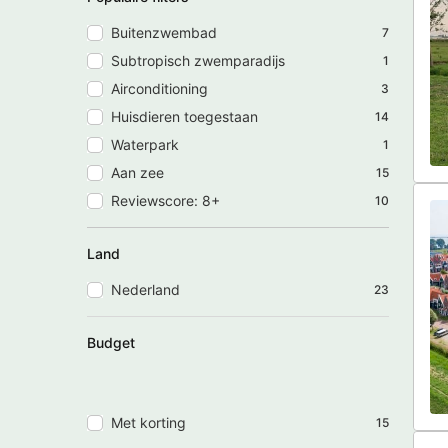
Buitenzwembad
7
Subtropisch zwemparadijs
1
Airconditioning
3
Huisdieren toegestaan
14
Waterpark
1
Aan zee
15
Reviewscore: 8+
10
Land
Nederland
23
Budget
Met korting
15