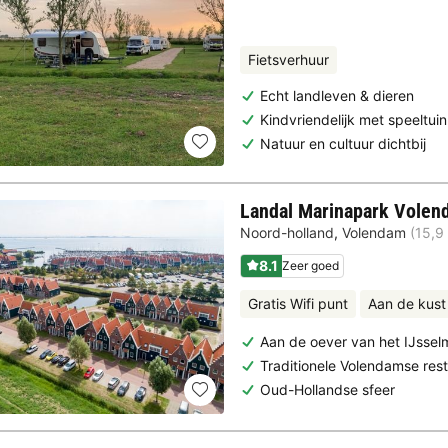
Fietsverhuur
Echt landleven & dieren
Kindvriendelijk met speeltuin
Natuur en cultuur dichtbij
Landal Marinapark Volen
Noord-holland
,
Volendam
(15,9
8.1
Zeer goed
Gratis Wifi punt
Aan de kust
Aan de oever van het IJssel
Traditionele Volendamse res
Oud-Hollandse sfeer