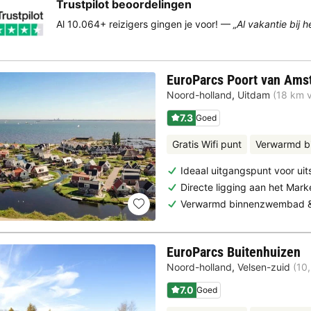
Trustpilot beoordelingen
Al 10.064+ reizigers gingen je voor! —
„Al vakantie bij 
EuroParcs Poort van Ams
Noord-holland
,
Uitdam
(18 km 
7.3
Goed
Gratis Wifi punt
Verwarmd 
Ideaal uitgangspunt voor uit
Directe ligging aan het Mar
Verwarmd binnenzwembad & 
EuroParcs Buitenhuizen
Noord-holland
,
Velsen-zuid
(10
7.0
Goed