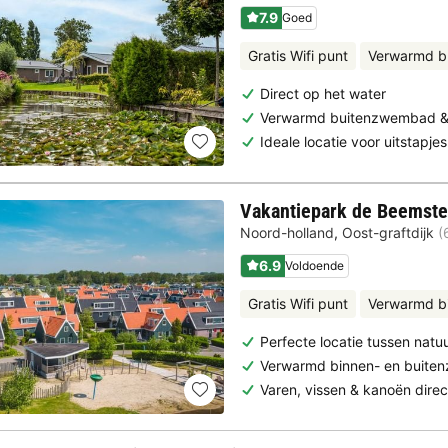
7.9
Goed
Gratis Wifi punt
Verwarmd b
Direct op het water
Verwarmd buitenzwembad & w
Ideale locatie voor uitstapje
Vakantiepark de Beemste
Noord-holland
,
Oost-graftdijk
(
6.9
Voldoende
Gratis Wifi punt
Verwarmd 
Perfecte locatie tussen natu
Verwarmd binnen- en buit
Varen, vissen & kanoën direc