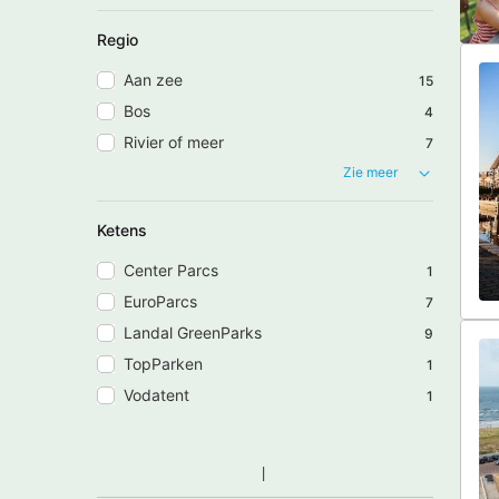
Regio
Aan zee
15
Bos
4
Rivier of meer
7
Zie meer
Ketens
Center Parcs
1
EuroParcs
7
Landal GreenParks
9
TopParken
1
Vodatent
1