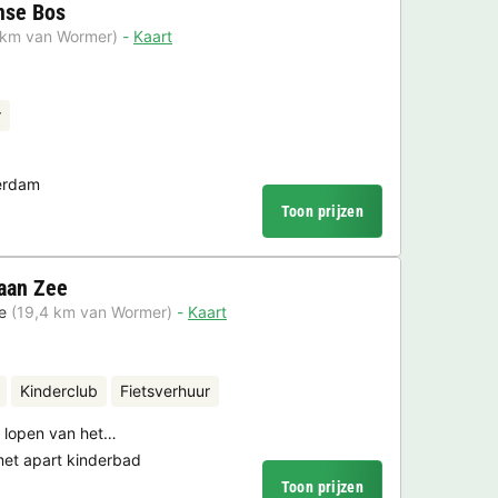
mse Bos
 km van Wormer)
Kaart
r
erdam
Toon prijzen
aan Zee
e
(19,4 km van Wormer)
Kaart
Kinderclub
Fietsverhuur
n lopen van het…
t apart kinderbad
Toon prijzen