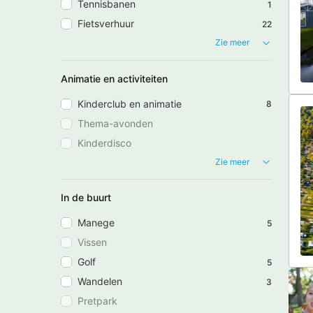
Tennisbanen
1
Fietsverhuur
22
Zie meer
Animatie en activiteiten
Kinderclub en animatie
8
Thema-avonden
Kinderdisco
Zie meer
In de buurt
Manege
5
Vissen
Golf
5
Wandelen
3
Pretpark