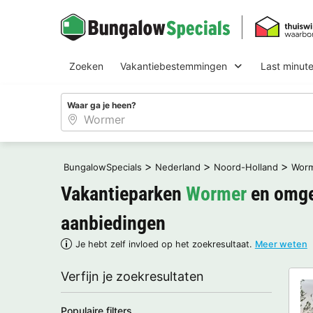
Zoeken
Vakantiebestemmingen
Last minut
Waar ga je heen?
>
>
>
BungalowSpecials
Nederland
Noord-Holland
Wor
Vakantieparken
Wormer
en omge
aanbiedingen
Je hebt zelf invloed op het zoekresultaat.
Meer weten
Verfijn je zoekresultaten
Populaire filters