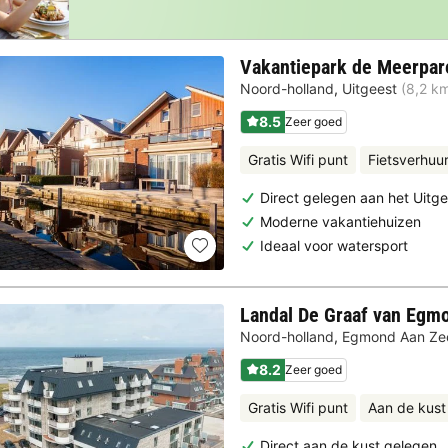
Vakantiepark de Meerpar
Noord-holland
,
Uitgeest
(8,2 k
8.5
Zeer goed
Gratis Wifi punt
Fietsverhuu
Direct gelegen aan het Uitg
Moderne vakantiehuizen
Ideaal voor watersport
Landal De Graaf van Egm
Noord-holland
,
Egmond Aan Ze
8.2
Zeer goed
Gratis Wifi punt
Aan de kust
Direct aan de kust gelegen