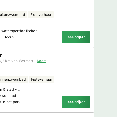
uitenzwembad
Fietsverhuur
atersportfaciliteiten
s - Hoorn,…
Toon prijzen
r
6,2 km van Wormer)
Kaart
binnenzwembad
Fietsverhuur
ur & stad -…
enzwembad
t in het park…
Toon prijzen