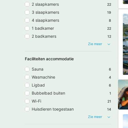
2 slaapkamers
22
3 slaapkamers
19
4 slaapkamers
8
1 badkamer
22
2 badkamers
12
Zie meer
Faciliteiten accommodatie
Sauna
6
Wasmachine
4
Ligbad
6
Bubbelbad buiten
1
Wi-Fi
21
Huisdieren toegestaan
14
Zie meer