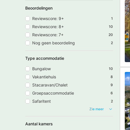
Beoordelingen
Reviewscore: 9+
1
Reviewscore: 8+
10
Reviewscore: 7+
20
Nog geen beoordeling
2
Type accommodatie
Bungalow
10
Vakantiehuis
8
Stacaravan/Chalet
9
Groepsaccommodatie
6
Safaritent
2
Zie meer
Aantal kamers