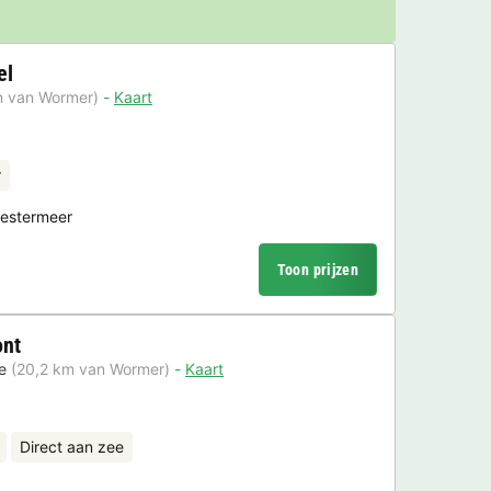
el
m van Wormer)
Kaart
r
eestermeer
Toon prijzen
ont
e
(20,2 km van Wormer)
Kaart
Direct aan zee