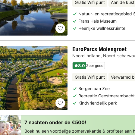
Gratis Wifi punt
Aan de kust
Natuur- en recreatiegebied
Frans Hals Museum
Heerlijke wellnessruimte
EuroParcs Molengroet
Noord-holland
,
Noord-scharwo
8.0
Zeer goed
Gratis Wifi punt
Verwarmd b
Bergen aan Zee
Recreatie Geestmerambacht
Kindvriendelijk park
7 nachten onder de €500!
Boek nu een voordelige zomervakantie & profiteer aan