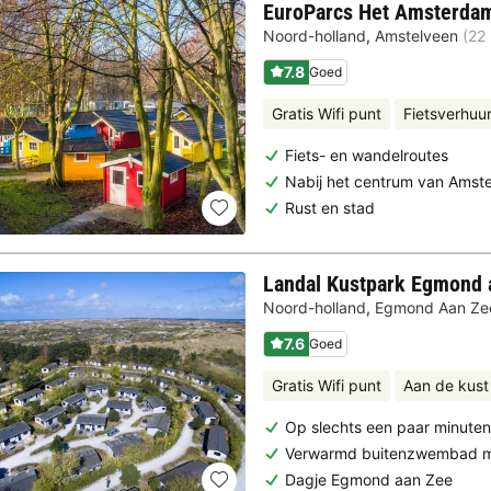
EuroParcs Het Amsterda
Noord-holland
,
Amstelveen
(22
7.8
Goed
Gratis Wifi punt
Fietsverhuu
Fiets- en wandelroutes
Nabij het centrum van Amst
Rust en stad
Landal Kustpark Egmond 
Noord-holland
,
Egmond Aan Ze
7.6
Goed
Gratis Wifi punt
Aan de kust
Op slechts een paar minute
Verwarmd buitenzwembad me
Dagje Egmond aan Zee