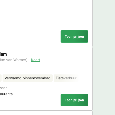
Toon prijzen
dam
 km van Wormer)
Kaart
Verwarmd binnenzwembad
Fietsverhuur
meer
taurants
Toon prijzen