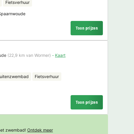
Fietsverhuur
 Spaarnwoude
Toon prijzen
ude
(22,9 km van Wormer)
Kaart
uitenzwembad
Fietsverhuur
Toon prijzen
 het zwembad!
Ontdek meer