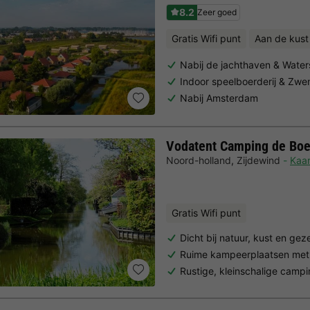
8.2
Zeer goed
Gratis Wifi punt
Aan de kust
Nabij de jachthaven & Water
Indoor speelboerderij & Zw
Nabij Amsterdam
Vodatent Camping de Bo
Noord-holland
,
Zijdewind
Kaar
Gratis Wifi punt
Dicht bij natuur, kust en gez
Ruime kampeerplaatsen met 
Rustige, kleinschalige campi