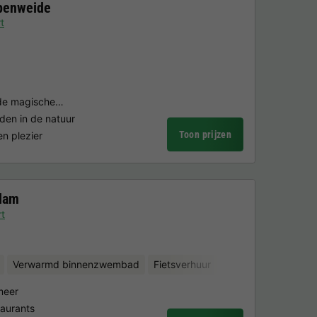
penweide
t
 de magische…
den in de natuur
Toon prijzen
en plezier
dam
t
Verwarmd binnenzwembad
Fietsverhuur
meer
taurants