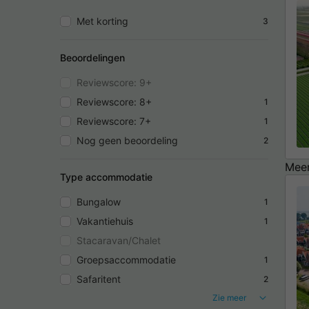
Met korting
3
Beoordelingen
Reviewscore: 9+
Reviewscore: 8+
1
Reviewscore: 7+
1
Nog geen beoordeling
2
Meer
Type accommodatie
Bungalow
1
Vakantiehuis
1
Stacaravan/Chalet
Groepsaccommodatie
1
Safaritent
2
Zie meer