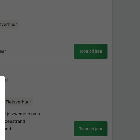
sverhuur
eer
Toon prijzen
aart
Fietsverhuur
 haal je zwemdiploma…
oordzeestrand
erland
Toon prijzen