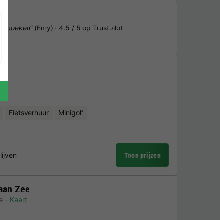
het boeken“
(Emy) ·
4.5 / 5 op Trustpilot
Fietsverhuur
Minigolf
lijven
Toon prijzen
aan Zee
e
Kaart