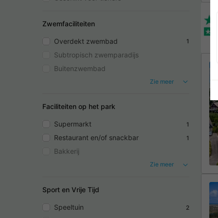
Zwemfaciliteiten
Overdekt zwembad
1
Subtropisch zwemparadijs
Buitenzwembad
Zie meer
Faciliteiten op het park
Supermarkt
1
Restaurant en/of snackbar
1
Bakkerij
Zie meer
Sport en Vrije Tijd
Speeltuin
2