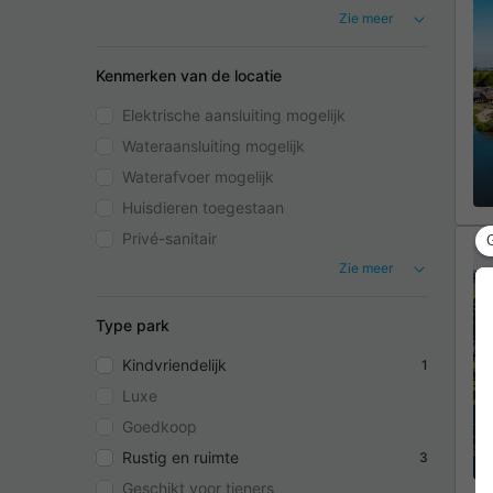
Zie meer
Kenmerken van de locatie
Elektrische aansluiting mogelijk
Wateraansluiting mogelijk
Waterafvoer mogelijk
Huisdieren toegestaan
Privé-sanitair
Zie meer
Type park
Kindvriendelijk
1
Luxe
Goedkoop
Rustig en ruimte
3
Geschikt voor tieners