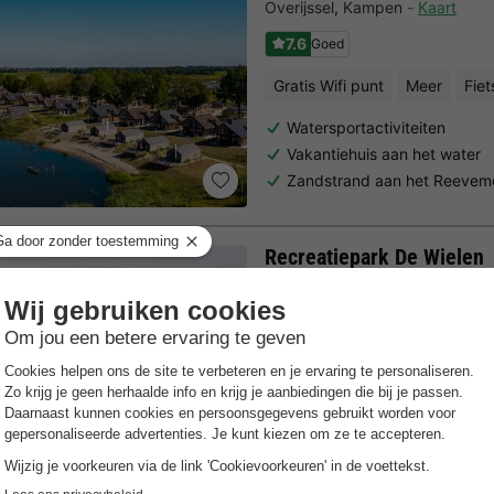
Overijssel
,
Kampen
Kaart
7.6
Goed
Gratis Wifi punt
Meer
Fiet
Watersportactiviteiten
Vakantiehuis aan het water
Zandstrand aan het Reevem
Recreatiepark De Wielen
Noord-holland
,
Sint Maarten
K
6.8
Voldoende
Gratis Wifi punt
Aan de kust
Ga fietsen in de omgeving,
Ideale locatie vlakbij het N
De zonnigste regio van Ned