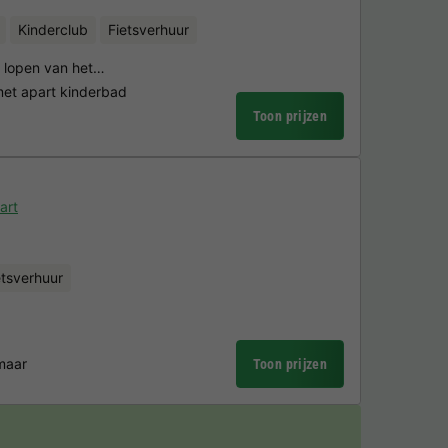
Kinderclub
Fietsverhuur
n lopen van het…
t apart kinderbad
Toon prijzen
art
etsverhuur
maar
Toon prijzen