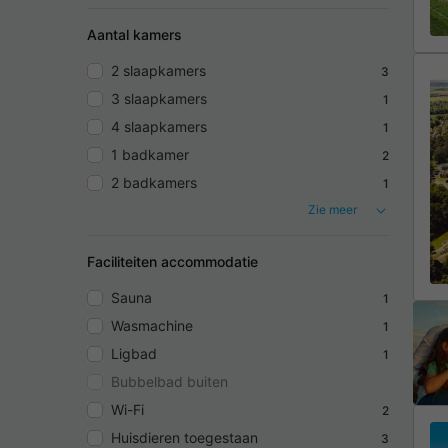
Aantal kamers
2 slaapkamers
3
3 slaapkamers
1
4 slaapkamers
1
1 badkamer
2
2 badkamers
1
Zie meer
Faciliteiten accommodatie
Sauna
1
Wasmachine
1
Ligbad
1
Bubbelbad buiten
Wi-Fi
2
Huisdieren toegestaan
3