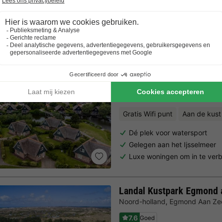
Trustpilot beoordelingen
Al 10.064+ reizigers gingen je voor! —
„Al vakantie bij 
Beach Resort Makkum
Friesland
,
Makkum
Kaart
7.8
Goed
Gratis Wifi punt
Aan de kust
Dé plek voor watersport
Gelegen aan het Ijsselmeer
Luxe woningen om in te verb
Landal Kustpark Egmond 
Noord-holland
,
Egmond Aan Ze
7.6
Goed