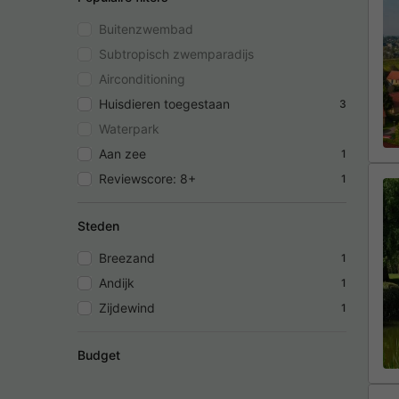
Buitenzwembad
Subtropisch zwemparadijs
Airconditioning
Huisdieren toegestaan
3
Waterpark
Aan zee
1
Reviewscore: 8+
1
Steden
Breezand
1
Andijk
1
Zijdewind
1
Budget