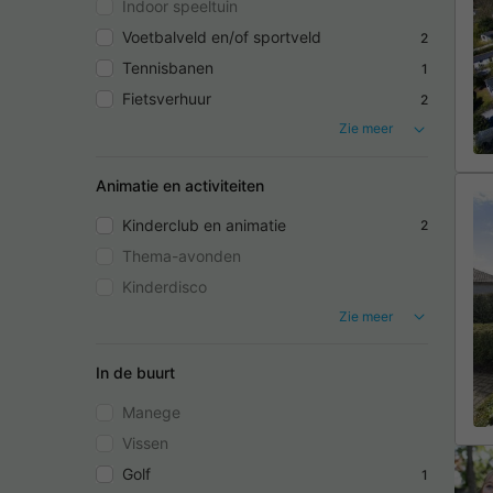
Indoor speeltuin
Voetbalveld en/of sportveld
2
Tennisbanen
1
Fietsverhuur
2
Zie meer
Animatie en activiteiten
Kinderclub en animatie
2
Thema-avonden
Kinderdisco
Zie meer
In de buurt
Manege
Vissen
Golf
1