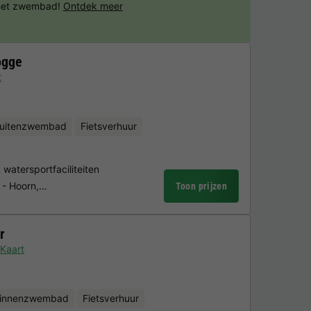
 het zwembad!
Ontdek meer
ogge
t
uitenzwembad
Fietsverhuur
atersportfaciliteiten
s - Hoorn,…
Toon prijzen
r
Kaart
binnenzwembad
Fietsverhuur