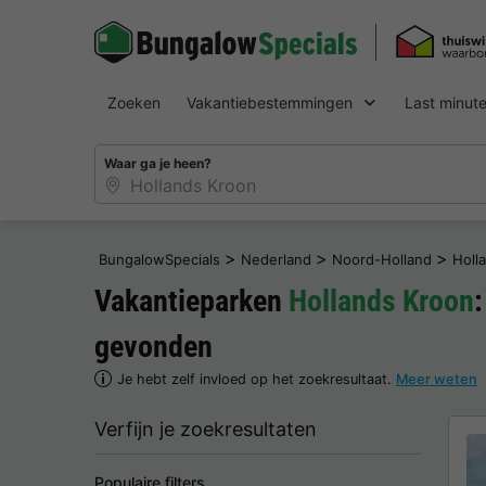
Zoeken
Vakantiebestemmingen
Last minut
Waar ga je heen?
>
>
>
BungalowSpecials
Nederland
Noord-Holland
Holl
Vakantieparken
Hollands Kroon
gevonden
Je hebt zelf invloed op het zoekresultaat.
Meer weten
Verfijn je zoekresultaten
Populaire filters