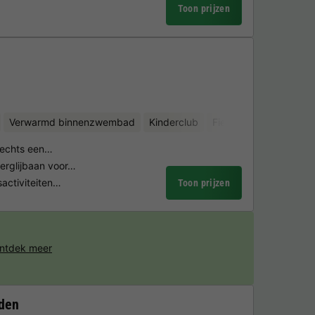
Toon prijzen
Verwarmd binnenzwembad
Kinderclub
Fietsverhuur
Watera
slechts een…
rglijbaan voor…
sactiviteiten…
Toon prijzen
ntdek meer
nden