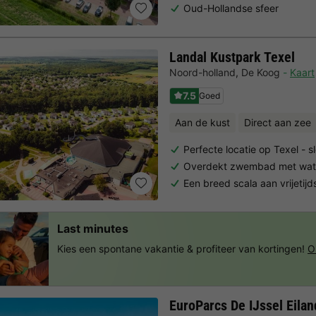
Oud-Hollandse sfeer
Landal Kustpark Texel
Noord-holland
,
De Koog
Kaart
7.5
Goed
Aan de kust
Direct aan zee
Perfecte locatie op Texel - 
Overdekt zwembad met wate
Een breed scala aan vrijetijd
Last minutes
Kies een spontane vakantie & profiteer van kortingen!
O
EuroParcs De IJssel Eila