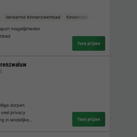
Verwarmd binnenzwembad
Kinderclub
Fietsverhuur
Binnen
sport mogelijkheden
embad
Toon prijzen
erenzwaluw
t
ellige dorpen
veel privacy
Toon prijzen
ng in landelijke…