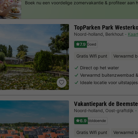
Boek nu een voordelige zomervakantie & profiteer aan
TopParken Park Westerk
Noord-holland
,
Berkhout
Kaar
7.9
Goed
Gratis Wifi punt
Verwarmd b
Direct op het water
Verwarmd buitenzwembad & w
Ideale locatie voor uitstapje
Vakantiepark de Beemste
Noord-holland
,
Oost-graftdijk
6.9
Voldoende
Gratis Wifi punt
Verwarmd 