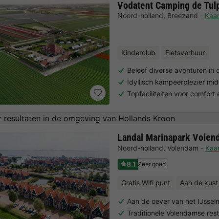
Vodatent Camping de Tul
Noord-holland
,
Breezand
Kaar
Kinderclub
Fietsverhuur
Beleef diverse avonturen in
Idyllisch kampeerplezier mid
Topfaciliteiten voor comfort 
 resultaten in de omgeving van Hollands Kroon
Landal Marinapark Volen
Noord-holland
,
Volendam
Kaar
8.1
Zeer goed
Gratis Wifi punt
Aan de kust
Aan de oever van het IJssel
Traditionele Volendamse res