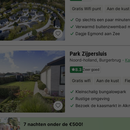
Gratis Wifi punt
Aan de kust
Op slechts een paar minute
Verwarmd buitenzwembad me
Dagje Egmond aan Zee
Park Zijpersluis
Noord-holland
,
Burgerbrug
Ka
8.3
Zeer goed
Gratis wifi
Aan de kust
Fi
Kleinschalig bungalowpark
Rustige omgeving
Bezoek de kaasmarkt in Alk
7 nachten onder de €500!