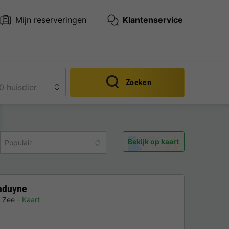
Mijn reserveringen
Klantenservice
Zoeken
Bekijk op kaart
Populair
hduyne
n Zee
Kaart