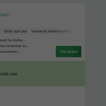
Kaart
Direct aan zee
Verwarmd binnenzwembad
Waterglijbanen
bied De Slufter…
et kinderbad en…
sactiviteiten…
Toon prijzen
ntdek meer