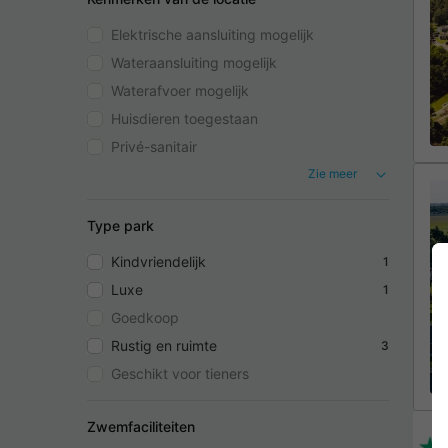
Elektrische aansluiting mogelijk
Wateraansluiting mogelijk
Waterafvoer mogelijk
Huisdieren toegestaan
Privé-sanitair
Zie meer
Type park
Kindvriendelijk
1
Luxe
1
Goedkoop
Rustig en ruimte
3
Geschikt voor tieners
Zwemfaciliteiten