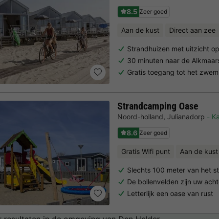
8.5
Zeer goed
Aan de kust
Direct aan zee
Strandhuizen met uitzicht o
30 minuten naar de Alkmaar
Gratis toegang tot het zwem
Strandcamping Oase
Noord-holland
,
Julianadorp
Ka
8.6
Zeer goed
Gratis Wifi punt
Aan de kust
Slechts 100 meter van het s
De bollenvelden zijn uw acht
Letterlijk een oase van rust
 resultaten in de omgeving van Den Helder