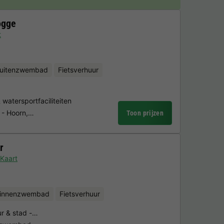
ogge
t
uitenzwembad
Fietsverhuur
atersportfaciliteiten
s - Hoorn,…
Toon prijzen
r
Kaart
binnenzwembad
Fietsverhuur
ur & stad -…