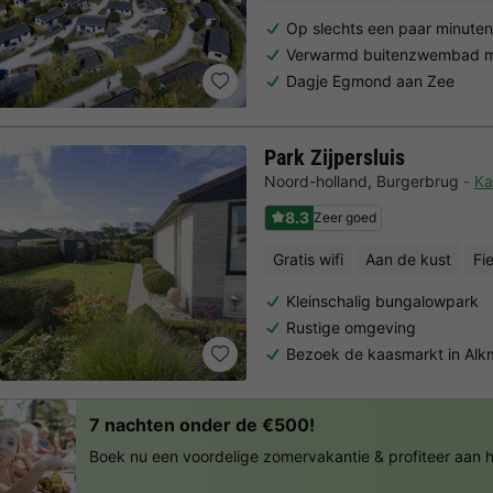
Op slechts een paar minute
Verwarmd buitenzwembad me
Dagje Egmond aan Zee
Park Zijpersluis
Noord-holland
,
Burgerbrug
Ka
8.3
Zeer goed
Gratis wifi
Aan de kust
Fi
Kleinschalig bungalowpark
Rustige omgeving
Bezoek de kaasmarkt in Alk
7 nachten onder de €500!
Boek nu een voordelige zomervakantie & profiteer aan