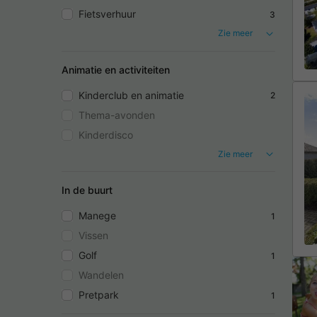
Fietsverhuur
3
Zie meer
Animatie en activiteiten
Kinderclub en animatie
2
Thema-avonden
Kinderdisco
Zie meer
In de buurt
Manege
1
Vissen
Golf
1
Wandelen
Pretpark
1