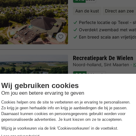
Aan de kust
Direct aan zee
Perfecte locatie op Texel - 
Overdekt zwembad met wate
Een breed scala aan vrijetijd
Recreatiepark De Wielen
Noord-holland
,
Sint Maarten
K
6.8
Voldoende
Gratis Wifi punt
Aan de kust
Ga fietsen in de omgeving,
Ideale locatie vlakbij het N
De zonnigste regio van Ned
Trustpilot beoordelingen