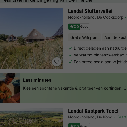
Landal Sluftervallei
Noord-holland
,
De Cocksdorp
7.9
Goed
Gratis Wifi punt
Aan de kust
Direct gelegen aan natuurge
Verwarmd binnenzwembad m
Een breed scala aan vrijetijd
Last minutes
Kies een spontane vakantie & profiteer van kortingen!
O
Landal Kustpark Texel
Noord-holland
,
De Koog
Kaart
7.5
Goed