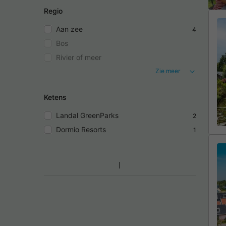
Regio
Aan zee
4
Bos
Rivier of meer
Zie meer
Ketens
Landal GreenParks
2
Dormio Resorts
1