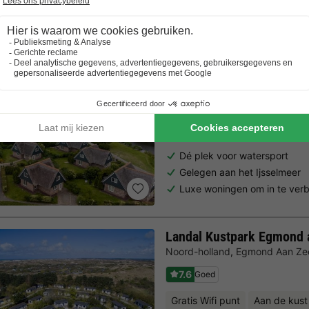
Al 10.064+ reizigers gingen je voor! —
„Al vakantie bij 
Beach Resort Makkum
Friesland
,
Makkum
Kaart
7.8
Goed
Gratis Wifi punt
Aan de kust
Dé plek voor watersport
Gelegen aan het Ijsselmeer
Luxe woningen om in te verb
Landal Kustpark Egmond 
Noord-holland
,
Egmond Aan Ze
7.6
Goed
Gratis Wifi punt
Aan de kust