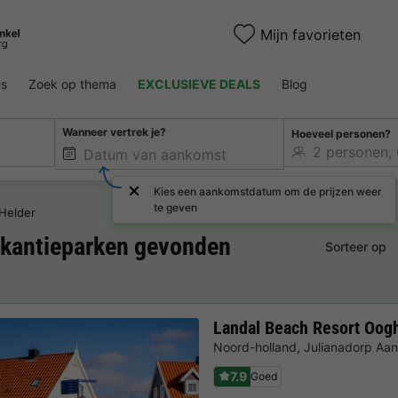
Mijn favorieten
es
Zoek op thema
EXCLUSIEVE DEALS
Blog
Wanneer vertrek je?
Hoeveel personen?
Kies een aankomstdatum om de prijzen weer
te geven
Helder
akantieparken gevonden
Sorteer op
Landal Beach Resort Oog
Noord-holland
,
Julianadorp Aa
7.9
Goed