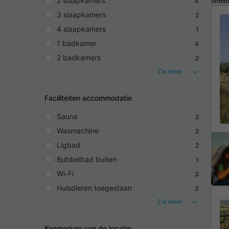
2 slaapkamers
4
3 slaapkamers
2
4 slaapkamers
1
1 badkamer
4
2 badkamers
2
Zie meer
Faciliteiten accommodatie
Sauna
2
Wasmachine
2
Ligbad
2
Bubbelbad buiten
1
Wi-Fi
3
Huisdieren toegestaan
3
Zie meer
Kenmerken van de locatie