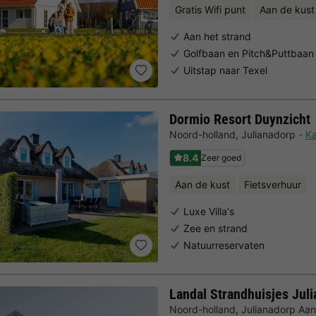
Gratis Wifi punt
Aan de kust
Aan het strand
Golfbaan en Pitch&Puttbaan
Uitstap naar Texel
Dormio Resort Duynzicht
Noord-holland
,
Julianadorp
Ka
8.4
Zeer goed
Aan de kust
Fietsverhuur
Luxe Villa's
Zee en strand
Natuurreservaten
Landal Strandhuisjes Jul
Noord-holland
,
Julianadorp Aa