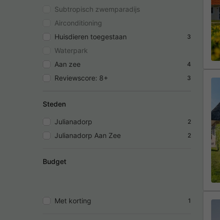
Subtropisch zwemparadijs
Airconditioning
Huisdieren toegestaan
3
Waterpark
Aan zee
4
Reviewscore: 8+
3
Steden
Julianadorp
2
Julianadorp Aan Zee
2
Budget
Met korting
1