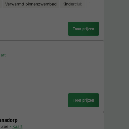
Verwarmd binnenzwembad
Kinderclub
Fietsverhuur
Watera
Toon prijzen
art
Toon prijzen
ianadorp
n Zee
Kaart