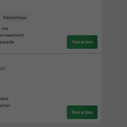
Fietsverhuur
p zee
se kaasmarkt
paradijs
Toon prijzen
art
trand
ertuin
Toon prijzen