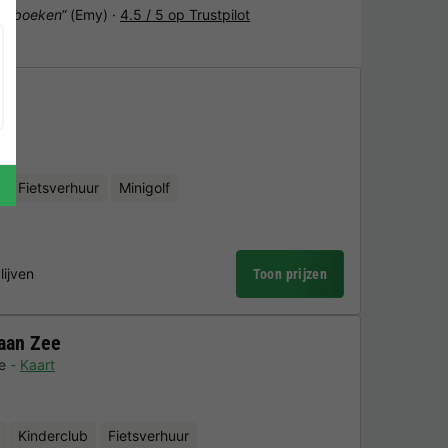
het boeken“
(Emy) ·
4.5 / 5 op Trustpilot
Fietsverhuur
Minigolf
lijven
Toon prijzen
aan Zee
e
Kaart
Kinderclub
Fietsverhuur