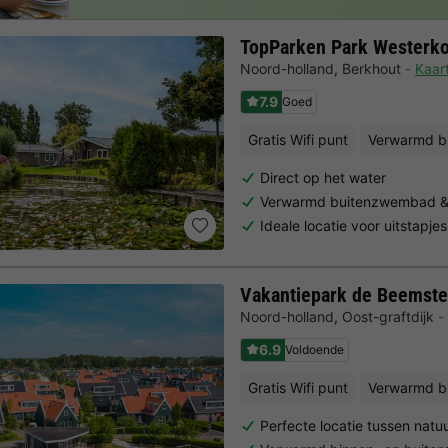
TopParken Park Westerk
Noord-holland
,
Berkhout
Kaar
7.9
Goed
Gratis Wifi punt
Verwarmd b
Direct op het water
Verwarmd buitenzwembad & w
Ideale locatie voor uitstapje
Vakantiepark de Beemste
Noord-holland
,
Oost-graftdijk
6.9
Voldoende
Gratis Wifi punt
Verwarmd 
Perfecte locatie tussen natu