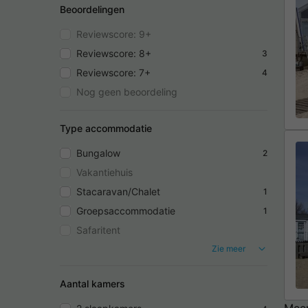
Beoordelingen
Reviewscore: 9+
Reviewscore: 8+
3
Reviewscore: 7+
4
Nog geen beoordeling
Type accommodatie
Bungalow
2
Vakantiehuis
Stacaravan/Chalet
1
Groepsaccommodatie
1
Safaritent
Zie meer
Aantal kamers
Meer