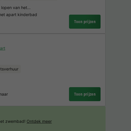
n lopen van het…
t apart kinderbad
Toon prijzen
art
etsverhuur
maar
Toon prijzen
 het zwembad!
Ontdek meer