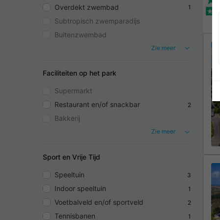
Overdekt zwembad
1
Subtropisch zwemparadijs
Buitenzwembad
Zie meer
Faciliteiten op het park
Supermarkt
Restaurant en/of snackbar
2
Bakkerij
Zie meer
Sport en Vrije Tijd
Speeltuin
3
Indoor speeltuin
1
Voetbalveld en/of sportveld
2
Tennisbanen
1