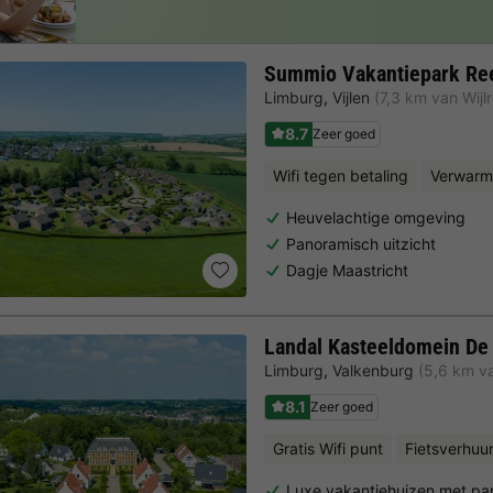
Summio Vakantiepark Ree
Limburg
,
Vijlen
(7,3 km van Wijlr
8.7
Zeer goed
Wifi tegen betaling
Verwarm
Heuvelachtige omgeving
Panoramisch uitzicht
Dagje Maastricht
Landal Kasteeldomein De
Limburg
,
Valkenburg
(5,6 km va
8.1
Zeer goed
Gratis Wifi punt
Fietsverhuu
Luxe vakantiehuizen met pa