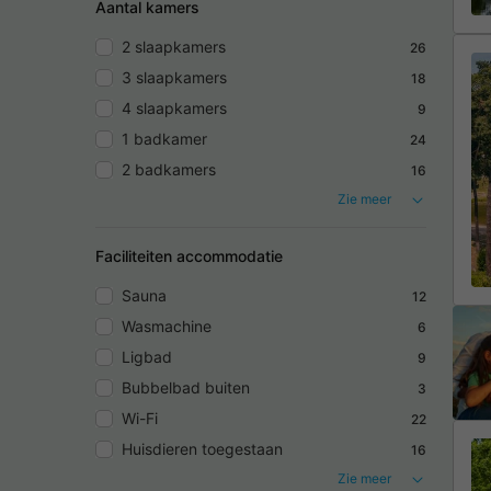
Aantal kamers
2 slaapkamers
26
3 slaapkamers
18
4 slaapkamers
9
1 badkamer
24
2 badkamers
16
Zie meer
Faciliteiten accommodatie
Sauna
12
Wasmachine
6
Ligbad
9
Bubbelbad buiten
3
Wi-Fi
22
Huisdieren toegestaan
16
Zie meer