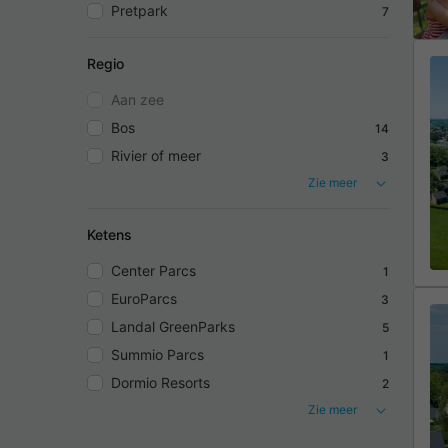
Pretpark
7
Regio
Aan zee
Bos
14
Rivier of meer
3
Zie meer
Ketens
Center Parcs
1
EuroParcs
3
Landal GreenParks
5
Summio Parcs
1
Dormio Resorts
2
Zie meer