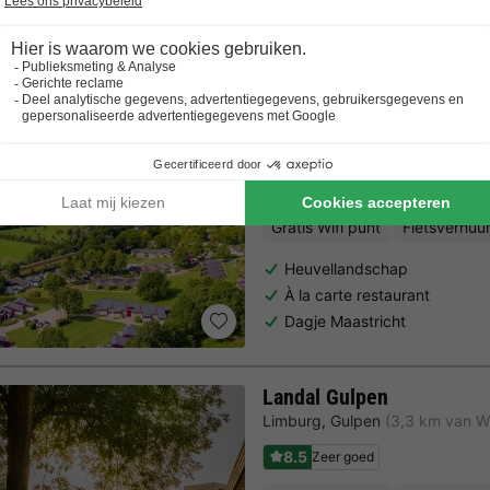
Trustpilot beoordelingen
Al 10.064+ reizigers gingen je voor! —
„Al vakantie bij 
Landal Vakantiepark Schi
Limburg
,
Walem
(3,4 km van Wij
7.7
Goed
Gratis Wifi punt
Fietsverhuu
Heuvellandschap
À la carte restaurant
Dagje Maastricht
Landal Gulpen
Limburg
,
Gulpen
(3,3 km van Wi
8.5
Zeer goed