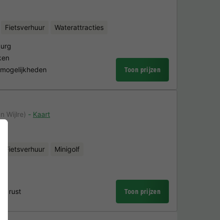
Fietsverhuur
Waterattracties
burg
ken
smogelijkheden
Toon prijzen
n Wijlre)
Kaart
Fietsverhuur
Minigolf
en rust
Toon prijzen