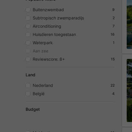
Buitenzwembad
9
Subtropisch zwemparadijs
2
Airconditioning
7
Huisdieren toegestaan
16
Waterpark
1
Aan zee
Reviewscore: 8+
15
Land
Nederland
22
België
4
Budget