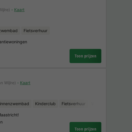
ijlre)
Kaart
nzwembad
Fietsverhuur
antiewoningen
Toon prijzen
n Wijlre)
Kaart
binnenzwembad
Kinderclub
Fietsverhuur
Waterattracties
Sc
aastricht!
en
Toon prijzen