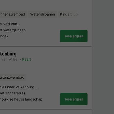
binnenzwembad
Waterglijbanen
Kinderclub
Fietsverhuur
heuvels van…
 waterglijbaan
iehoek
Toon prijzen
lkenburg
 van Wijlre)
Kaart
uitenzwembad
apjes naar Valkenburg…
et zonneterras
Limburgse heuvellandschap
Toon prijzen