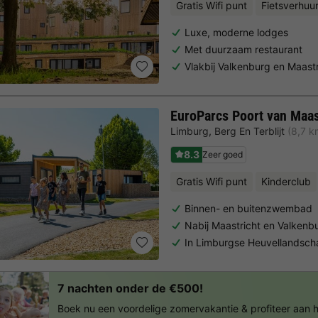
Gratis Wifi punt
Fietsverhuu
Luxe, moderne lodges
Met duurzaam restaurant
Vlakbij Valkenburg en Maastr
EuroParcs Poort van Maas
Limburg
,
Berg En Terblijt
(8,7 k
8.3
Zeer goed
Gratis Wifi punt
Kinderclub
Binnen- en buitenzwembad
Nabij Maastricht en Valkenb
In Limburgse Heuvellandsch
7 nachten onder de €500!
Boek nu een voordelige zomervakantie & profiteer aan