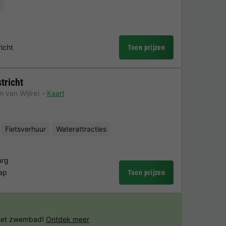
r
icht
Toon prijzen
tricht
m van Wijlre)
Kaart
Fietsverhuur
Waterattracties
urg
ap
Toon prijzen
 het zwembad!
Ontdek meer