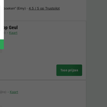
het boeken“
(Emy) ·
4.5 / 5 op Trustpilot
n op Geul
lre)
Kaart
r
Toon prijzen
jlre)
Kaart