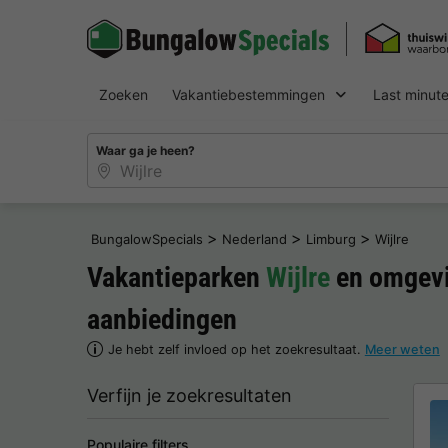
Zoeken
Vakantiebestemmingen
Last minut
Waar ga je heen?
>
>
>
BungalowSpecials
Nederland
Limburg
Wijlre
Vakantieparken
Wijlre
en omgevi
aanbiedingen
Je hebt zelf invloed op het zoekresultaat.
Meer weten
Verfijn je zoekresultaten
Populaire filters