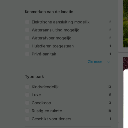
Kenmerken van de locatie
Elektrische aansluiting mogelijk
2
Wateraansluiting mogelijk
2
Waterafvoer mogelijk
2
Huisdieren toegestaan
1
Privé-sanitair
1
Zie meer
Type park
Kindvriendelijk
13
Luxe
5
Goedkoop
3
Rustig en ruimte
18
Geschikt voor tieners
1