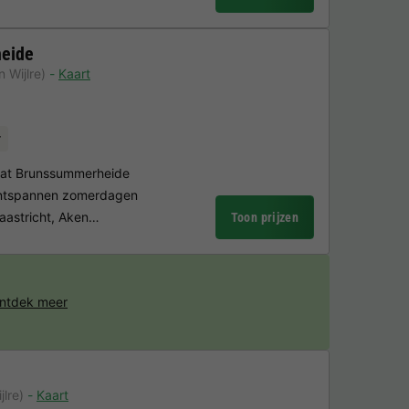
eide
 Wijlre)
Kaart
r
vaat Brunssummerheide
ontspannen zomerdagen
Maastricht, Aken…
Toon prijzen
ntdek meer
jlre)
Kaart