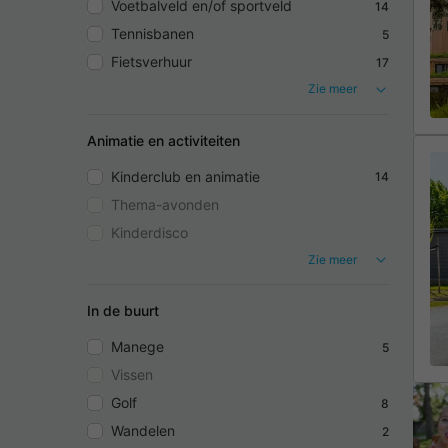
Voetbalveld en/of sportveld
14
Tennisbanen
5
Fietsverhuur
17
Zie meer
Animatie en activiteiten
Kinderclub en animatie
14
Thema-avonden
Kinderdisco
Zie meer
In de buurt
Manege
5
Vissen
Golf
8
Wandelen
2