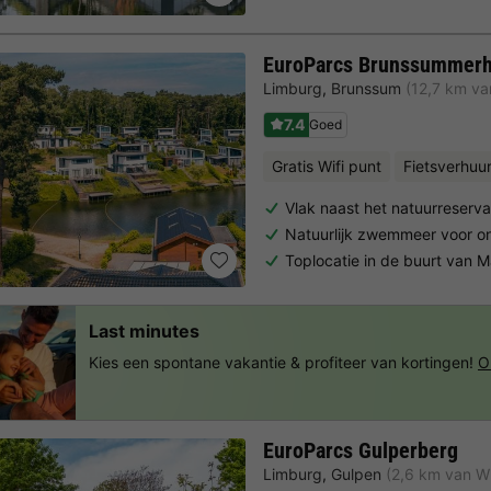
EuroParcs Brunssummerh
Limburg
,
Brunssum
(12,7 km van
7.4
Goed
Gratis Wifi punt
Fietsverhuu
Vlak naast het natuurreser
Natuurlijk zwemmeer voor 
Toplocatie in de buurt van 
Last minutes
Kies een spontane vakantie & profiteer van kortingen!
O
EuroParcs Gulperberg
Limburg
,
Gulpen
(2,6 km van Wi