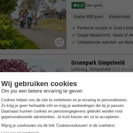
8.0
Zeer goed
Gratis Wifi punt
Kinderclub
Perfecte locatie in Zuid-Lim
Dagje Maastricht, Vaals of A
Uitstekende wandel- en fiet
Groenpark Simpelveld
Limburg
,
Simpelveld
(6,4 km va
6.6
Voldoende
Gratis Wifi punt
Kinderclub
Dagje Maastricht
18-holes midgetgolfbaan
Omringd door groen, ruimte 