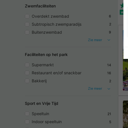
Zwemfaciliteiten
Overdekt zwembad
6
Subtropisch zwemparadijs
2
Buitenzwembad
9
Zie meer
Faciliteiten op het park
Supermarkt
14
Restaurant en/of snackbar
16
Bakkerij
2
Zie meer
Sport en Vrije Tijd
Speeltuin
21
Indoor speeltuin
5