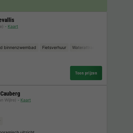
vallis
e)
Kaart
d binnenzwembad
Fietsverhuur
Waterattracties
Toon prijzen
 Cauberg
n Wijlre)
Kaart
r
noramisch uitzicht…