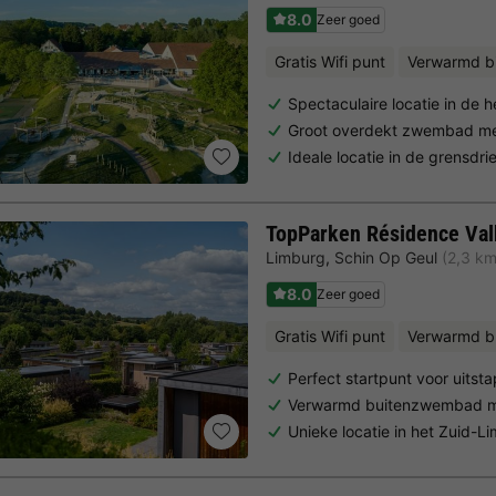
8.0
Zeer goed
Gratis Wifi punt
Verwarmd 
Spectaculaire locatie in de 
Groot overdekt zwembad met
Ideale locatie in de grensdr
TopParken Résidence Va
Limburg
,
Schin Op Geul
(2,3 km
8.0
Zeer goed
Gratis Wifi punt
Verwarmd b
Perfect startpunt voor uitst
Verwarmd buitenzwembad m
Unieke locatie in het Zuid-