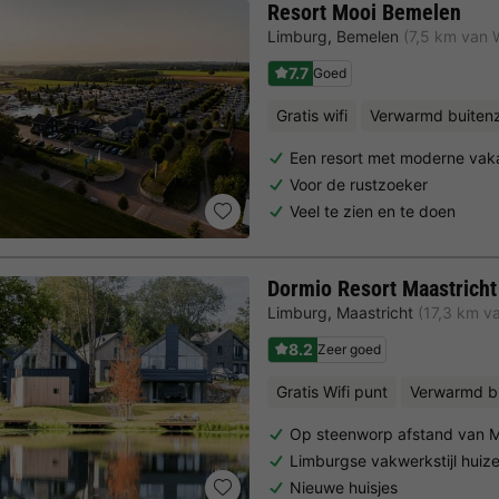
Resort Mooi Bemelen
Limburg
,
Bemelen
(7,5 km van W
7.7
Goed
Gratis wifi
Verwarmd buite
Een resort met moderne vak
Voor de rustzoeker
Veel te zien en te doen
Dormio Resort Maastricht
Limburg
,
Maastricht
(17,3 km va
8.2
Zeer goed
Gratis Wifi punt
Verwarmd 
Op steenworp afstand van M
Limburgse vakwerkstijl huiz
Nieuwe huisjes