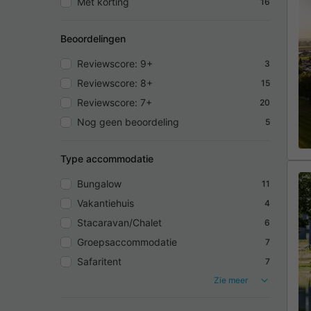
Met korting
16
Beoordelingen
Reviewscore: 9+
3
Reviewscore: 8+
15
Reviewscore: 7+
20
Nog geen beoordeling
5
Type accommodatie
Bungalow
11
Vakantiehuis
4
Stacaravan/Chalet
6
Groepsaccommodatie
7
Safaritent
7
Zie meer