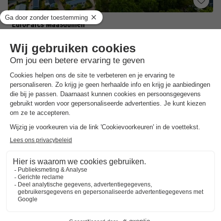
EuroParcs Maasduinen
Limburg
,
Belfeld
Kaart
7.9
Goed
Direct aan Nationaal Park Maasduinen met…
Verwarmd binnenzwembad & zandstrand aan…
Ideaal startpunt voor excursies
Toon prijzen