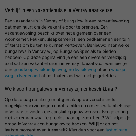
Verblijf in een vakantiehuisje in Venray naar keuze
Een vakantiehuis in Venray of bungalow is een recreatiewoning
dat men huurt om de vakantie door te brengen. Een
vakantiewoning beschikt over het algemeen over een
woonkamer, keuken, slaapkamer(s), een badkamer en een tuin
of terras om buiten te kunnen vertoeven. Benieuwd naar welke
bungalows in Venray wij op BungalowSpecials te bieden
hebben? Op deze pagina vind je een een divers en veelzijdig
aanbod aan vakantiehuizen in Venray. Ideaal voor wanneer je
een
goedkoop weekendje weg
,
midweek weg
of een
weekje
weg in Nederland
of het buitenland wilt met je geliefdes.
Welk soort bungalows in Venray zijn er beschikbaar?
Op deze pagina filter je met gemak op de verschillende
mogelijke voorzieningen en/of faciliteiten om een vakantiehuisje
in Venray te vinden die aansluit op jouw wensen. Ben je er nog
niet zeker van waar je precies naar op zoek bent? Wij helpen je
graag in Venray een bungalow te boeken. Wil jij er op het
laatste moment even tussenuit? Kies dan voor een
last minute
vakantiehuisje
.