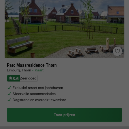
Parc Maasresidence Thorn
Limburg
,
Thorn
Kaart
8.6
Zeer goed
Exclusief resort met jachthaven
Sfeervolle accommodaties
Dagstrand en overdekt zwembad
Toon prijzen