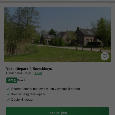
Vakantiepark 't Broeckhuys
Gelderland
,
Ewijk
Kaart
7.3
Goed
Recreatiemeer met zwem- en vismogelijkheden
Kleinschalig familiepark
Dagje Nijmegen
Toon prijzen