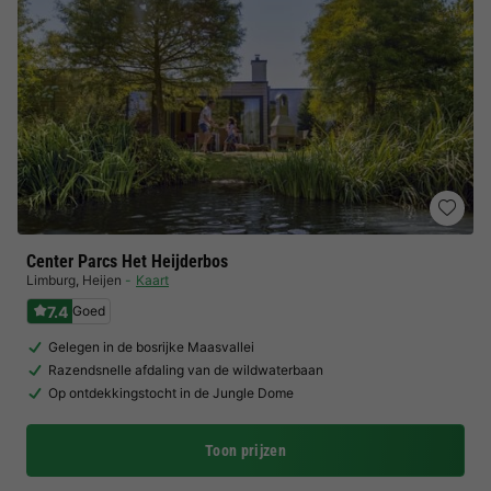
Center Parcs Het Heijderbos
Limburg
,
Heijen
Kaart
7.4
Goed
Gelegen in de bosrijke Maasvallei
Razendsnelle afdaling van de wildwaterbaan
Op ontdekkingstocht in de Jungle Dome
Toon prijzen