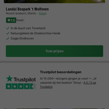
Landal Bospark 't Wolfsven
Noord-brabant
,
Mierlo
Kaart
7.5
Goed
In de buurt van Toverland
Natuurgebied de Strabrechtse Heide
Dagje Eindhoven
Toon prijzen
Trustpilot beoordelingen
Al 10.064+ reizigers gingen je voor! —
„Al
vakantie bij het boeken“
(Emy) ·
4.5 / 5 op
Trustpilot