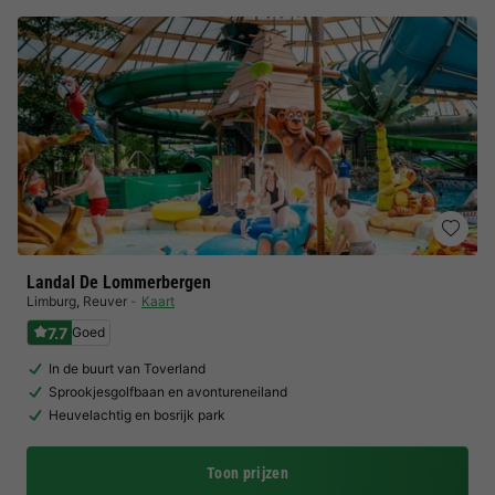
Landal De Lommerbergen
Limburg
,
Reuver
Kaart
7.7
Goed
In de buurt van Toverland
Sprookjesgolfbaan en avontureneiland
Heuvelachtig en bosrijk park
Toon prijzen