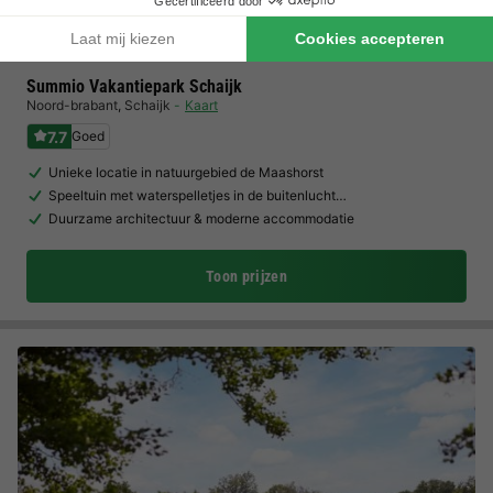
Summio Vakantiepark Schaijk
Noord-brabant
,
Schaijk
Kaart
7.7
Goed
Unieke locatie in natuurgebied de Maashorst
Speeltuin met waterspelletjes in de buitenlucht…
Duurzame architectuur & moderne accommodatie
Toon prijzen