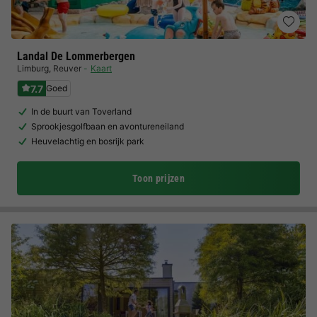
Landal De Lommerbergen
Limburg
,
Reuver
Kaart
7.7
Goed
In de buurt van Toverland
Sprookjesgolfbaan en avontureneiland
Heuvelachtig en bosrijk park
Toon prijzen