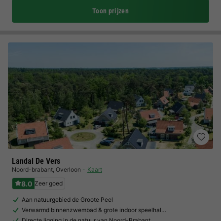
Toon prijzen
Landal De Vers
Noord-brabant
,
Overloon
Kaart
8.0
Zeer goed
Aan natuurgebied de Groote Peel
Verwarmd binnenzwembad & grote indoor speelhal…
Directe ligging in de natuur van Noord-Brabant