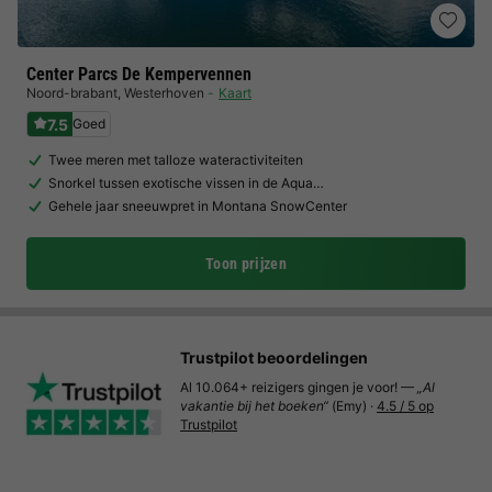
Center Parcs De Kempervennen
Noord-brabant
,
Westerhoven
Kaart
7.5
Goed
Twee meren met talloze wateractiviteiten
Snorkel tussen exotische vissen in de Aqua…
Gehele jaar sneeuwpret in Montana SnowCenter
Toon prijzen
Trustpilot beoordelingen
Al 10.064+ reizigers gingen je voor! —
„Al
vakantie bij het boeken“
(Emy) ·
4.5 / 5 op
Trustpilot