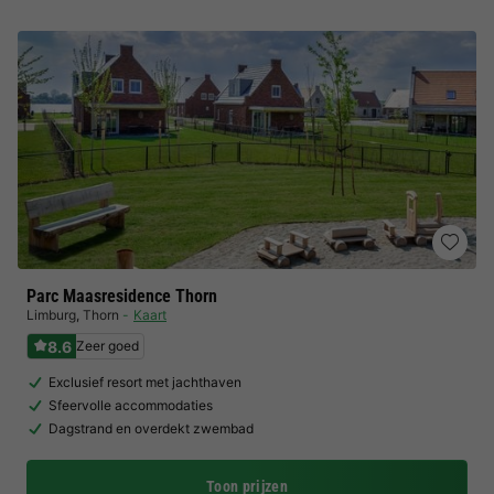
Parc Maasresidence Thorn
Limburg
,
Thorn
Kaart
8.6
Zeer goed
Exclusief resort met jachthaven
Sfeervolle accommodaties
Dagstrand en overdekt zwembad
Toon prijzen