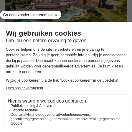
Landal Klein Vink
Limburg
,
Arcen
Kaart
7.7
Goed
Feestfaciliteiten
Kuuroord Thermaalbad Arcen
Nationaal Park de Maasduinen
Toon prijzen