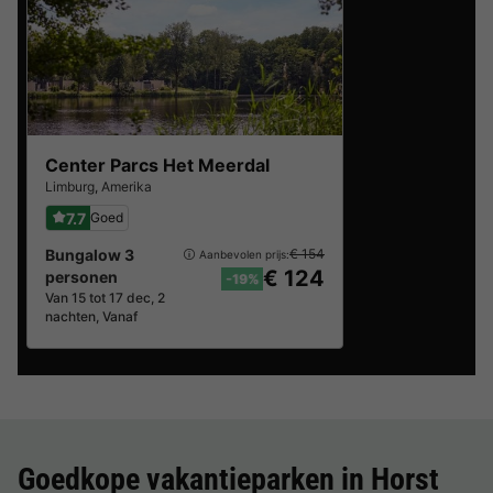
Center Parcs Het Meerdal
Limburg
,
Amerika
7.7
Goed
Bungalow 3
€ 154
Aanbevolen prijs:
€ 124
personen
-19%
Van 15 tot 17 dec, 2
nachten, Vanaf
Goedkope vakantieparken in
Horst