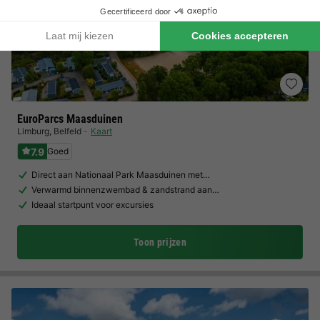
EuroParcs Maasduinen
Limburg
,
Belfeld
Kaart
7.9
Goed
Direct aan Nationaal Park Maasduinen met…
Verwarmd binnenzwembad & zandstrand aan…
Ideaal startpunt voor excursies
Toon prijzen