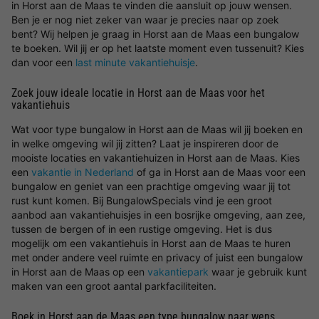
in Horst aan de Maas te vinden die aansluit op jouw wensen.
Ben je er nog niet zeker van waar je precies naar op zoek
bent? Wij helpen je graag in Horst aan de Maas een bungalow
te boeken. Wil jij er op het laatste moment even tussenuit? Kies
dan voor een
last minute vakantiehuisje
.
Zoek jouw ideale locatie in Horst aan de Maas voor het
vakantiehuis
Wat voor type bungalow in Horst aan de Maas wil jij boeken en
in welke omgeving wil jij zitten? Laat je inspireren door de
mooiste locaties en vakantiehuizen in Horst aan de Maas. Kies
een
vakantie in Nederland
of ga in Horst aan de Maas voor een
bungalow en geniet van een prachtige omgeving waar jij tot
rust kunt komen. Bij BungalowSpecials vind je een groot
aanbod aan vakantiehuisjes in een bosrijke omgeving, aan zee,
tussen de bergen of in een rustige omgeving. Het is dus
mogelijk om een vakantiehuis in Horst aan de Maas te huren
met onder andere veel ruimte en privacy of juist een bungalow
in Horst aan de Maas op een
vakantiepark
waar je gebruik kunt
maken van een groot aantal parkfaciliteiten.
Boek in Horst aan de Maas een type bungalow naar wens