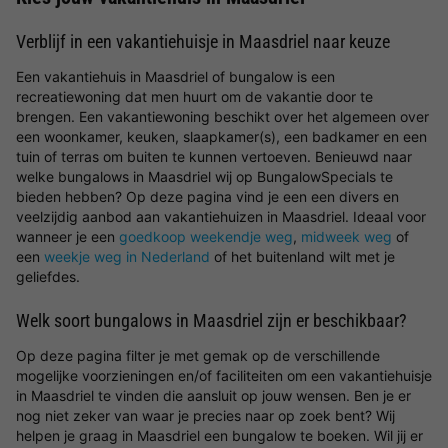
Verblijf in een vakantiehuisje in Maasdriel naar keuze
Een vakantiehuis in Maasdriel of bungalow is een
recreatiewoning dat men huurt om de vakantie door te
brengen. Een vakantiewoning beschikt over het algemeen over
een woonkamer, keuken, slaapkamer(s), een badkamer en een
tuin of terras om buiten te kunnen vertoeven. Benieuwd naar
welke bungalows in Maasdriel wij op BungalowSpecials te
bieden hebben? Op deze pagina vind je een een divers en
veelzijdig aanbod aan vakantiehuizen in Maasdriel. Ideaal voor
wanneer je een
goedkoop weekendje weg
,
midweek weg
of
een
weekje weg in Nederland
of het buitenland wilt met je
geliefdes.
Welk soort bungalows in Maasdriel zijn er beschikbaar?
Op deze pagina filter je met gemak op de verschillende
mogelijke voorzieningen en/of faciliteiten om een vakantiehuisje
in Maasdriel te vinden die aansluit op jouw wensen. Ben je er
nog niet zeker van waar je precies naar op zoek bent? Wij
helpen je graag in Maasdriel een bungalow te boeken. Wil jij er