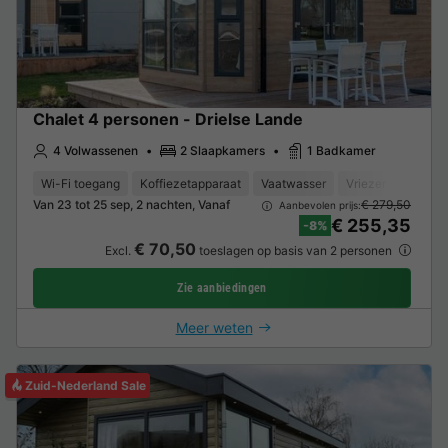
Chalet 4 personen - Drielse Lande
4 Volwassenen
2 Slaapkamers
1 Badkamer
Wi-Fi toegang
Koffiezetapparaat
Vaatwasser
Vriezer
Koelka
Van 23 tot 25 sep, 2 nachten, Vanaf
€ 279,50
Aanbevolen prijs:
€ 255,35
-8%
€ 70,50
Excl.
toeslagen op basis van 2 personen
Zie aanbiedingen
Meer weten
Zuid-Nederland Sale