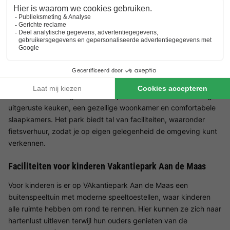
recreatiemogelijkheden en een afwisselende omgeving is dit
vakantiepark ideaal voor gasten die willen genieten van natuur,
watersport en gezinsvriendelijke activiteiten.
Faciliteiten Vakantiepark Aan de Maas
De moderne vakantiehuizen op Landal Vakantiepark Aan de
Maas zijn comfortabel ingericht en bieden alles wat je nodig
hebt voor een aangenaam verblijf. Elk huis heeft een volledig
uitgeruste keuken, een gezellige woonkamer en comfortabele
slaapkamers. Het park biedt tal van faciliteiten, waaronder
fietsverhuur, zodat je op eigen gelegenheid de omgeving kunt
verkennen.
Faciliteiten voor kinderen Vakantiepark Aan de Maas
Voor kinderen is er op VAkantiepark Aan de Maas een
buitenspeeltuin met moderne speeltoestellen, waar kinderen
alle ruimte hebben om rond te rennen. Hier kunnen ze zich naar
hartenlust uitleven terwijl hun ouders genieten van de