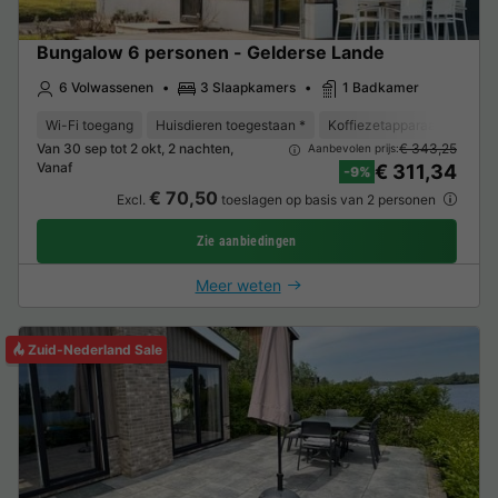
Bungalow 6 personen - Gelderse Lande
6 Volwassenen
3 Slaapkamers
1 Badkamer
Wi-Fi toegang
Huisdieren toegestaan *
Koffiezetapparaat
Vaat
Van 30 sep tot 2 okt, 2 nachten,
€ 343,25
Aanbevolen prijs:
Vanaf
€ 311,34
-9%
€ 70,50
Excl.
toeslagen op basis van 2 personen
Zie aanbiedingen
Meer weten
Zuid-Nederland Sale