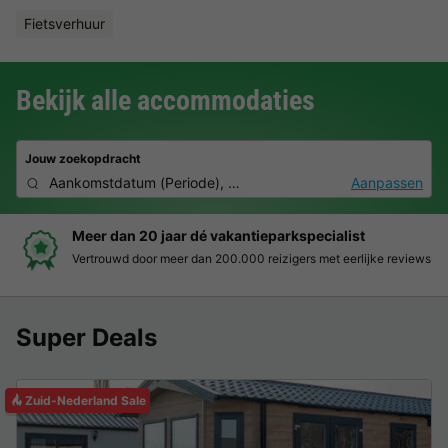
Fietsverhuur
Bekijk alle accommodaties
Jouw zoekopdracht
Aankomstdatum
(
Periode
),
2 personen, 0 huisdier
Aanpassen
Boek eenvoudig en zonder stress
Duidelijke prijzen, moeiteloos boeken en veilige betaalomgeving
Super Deals
Zuid-Nederland Sale