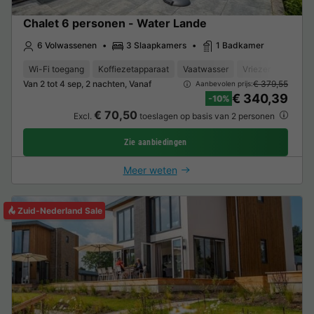
Chalet 6 personen - Water Lande
6 Volwassenen
3 Slaapkamers
1 Badkamer
Wi-Fi toegang
Koffiezetapparaat
Vaatwasser
Vriezer
Koelka
Van 2 tot 4 sep, 2 nachten, Vanaf
€ 379,55
Aanbevolen prijs:
€ 340,39
-10%
€ 70,50
Excl.
toeslagen op basis van 2 personen
Zie aanbiedingen
Meer weten
Zuid-Nederland Sale