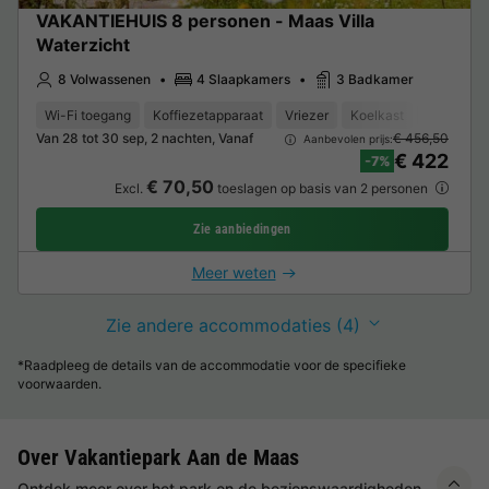
VAKANTIEHUIS 8 personen - Maas Villa
Waterzicht
8 Volwassenen
4 Slaapkamers
3 Badkamer
Wi-Fi toegang
Koffiezetapparaat
Vriezer
Koelkast
Tuinmeub
Van 28 tot 30 sep, 2 nachten, Vanaf
€ 456,50
Aanbevolen prijs:
€ 422
-7%
€ 70,50
Excl.
toeslagen op basis van 2 personen
Zie aanbiedingen
Meer weten
Zie andere accommodaties (4)
*Raadpleeg de details van de accommodatie voor de specifieke
voorwaarden.
Over Vakantiepark Aan de Maas
Ontdek meer over het park en de bezienswaardigheden