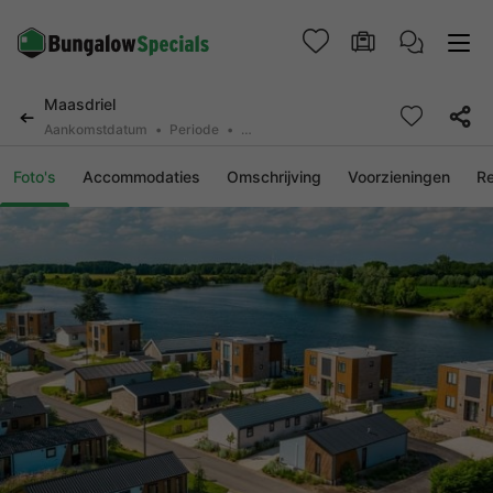
Maasdriel
Aankomstdatum
Periode
2 personen, 0 huisdier
Foto's
Accommodaties
Omschrijving
Voorzieningen
R