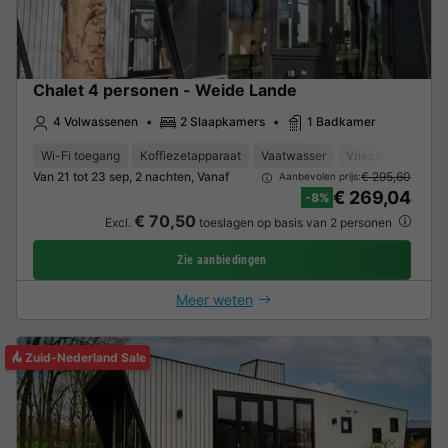
Chalet 4 personen - Weide Lande
4 Volwassenen
2 Slaapkamers
1 Badkamer
Wi-Fi toegang
Koffiezetapparaat
Vaatwasser
Vriezer
Koelka
Van 21 tot 23 sep, 2 nachten, Vanaf
€ 295,60
Aanbevolen prijs:
€ 269,04
-8%
€ 70,50
Excl.
toeslagen op basis van 2 personen
Zie aanbiedingen
Meer weten
Zuid-Nederland Sale