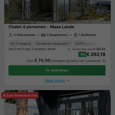
Chalet 4 personen - Maas Lande
4 Volwassenen
2 Slaapkamers
1 Badkamer
Wi-Fi toegang
Huisdieren toegestaan *
Koffiezetapparaat
Vaat
Van 2 tot 4 sep, 2 nachten, Vanaf
€ 287,55
Aanbevolen prijs:
€ 262,19
-8%
€ 70,50
Excl.
toeslagen op basis van 2 personen
Zie aanbiedingen
Meer weten
Zuid-Nederland Sale