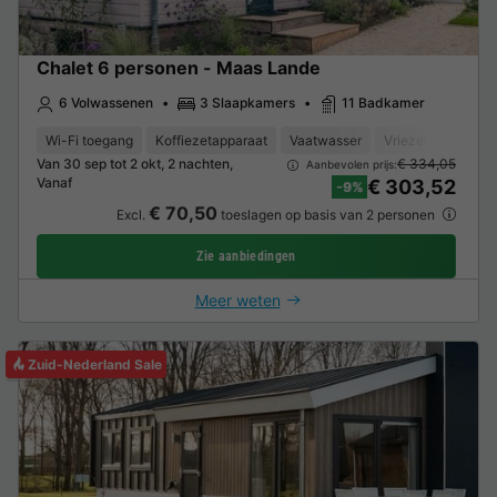
Chalet 6 personen - Maas Lande
6 Volwassenen
3 Slaapkamers
11 Badkamer
Wi-Fi toegang
Koffiezetapparaat
Vaatwasser
Vriezer
Koelka
Van 30 sep tot 2 okt, 2 nachten,
€ 334,05
Aanbevolen prijs:
Vanaf
€ 303,52
-9%
€ 70,50
Excl.
toeslagen op basis van 2 personen
Zie aanbiedingen
Meer weten
Zuid-Nederland Sale