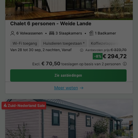
Chalet 6 personen - Weide Lande
6 Volwassenen
3 Slaapkamers
1 Badkamer
Wi-Fi toegang
Huisdieren toegestaan *
Koffiezetapparaat
Vriez
Van 28 tot 30 sep, 2 nachten, Vanaf
€ 323,70
Aanbevolen prijs:
€ 294,72
-8%
€ 70,50
Excl.
toeslagen op basis van 2 personen
Zie aanbiedingen
Meer weten
Zuid-Nederland Sale