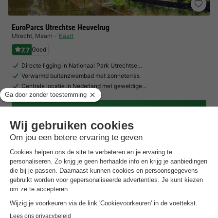
EuroParcs Utrechtse Heuvelrug
Utrecht
,
Maarn
Kaart
7.7
Goed
Directe ligging in Nationaal Park Utrechtse…
Verwarmd buitenzwembad met zonneterras
Centrale locatie in Nederland met geweldige…
Toon prijzen