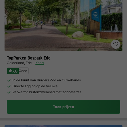
TopParken Bospark Ede
Gelderland
,
Ede
Kaart
7.8
Goed
In de buurt van Burgers Zoo en Ouwehands…
Directe ligging op de Veluwe
Verwarmd buitenzwembad met zonneterras
Toon prijzen