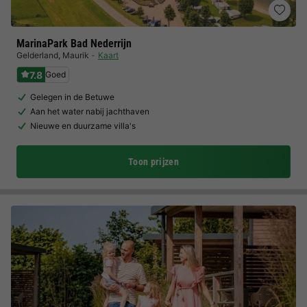
MarinaPark Bad Nederrijn
Gelderland
,
Maurik
Kaart
7.8
Goed
Gelegen in de Betuwe
Aan het water nabij jachthaven
Nieuwe en duurzame villa's
Toon prijzen