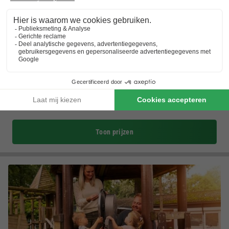
Vakantiepark 't Broeckhuys
Gelderland
,
Ewijk
Kaart
7.3
Goed
Recreatiemeer met zwem- en vismogelijkheden
Kleinschalig familiepark
Dagje Nijmegen
Toon prijzen