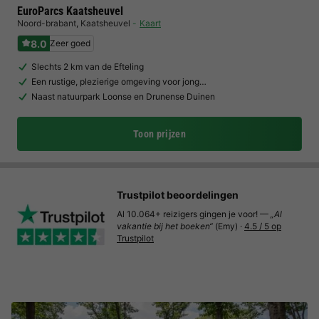
EuroParcs Kaatsheuvel
Noord-brabant
,
Kaatsheuvel
Kaart
8.0
Zeer goed
Slechts 2 km van de Efteling
Een rustige, plezierige omgeving voor jong…
Naast natuurpark Loonse en Drunense Duinen
Toon prijzen
Trustpilot beoordelingen
Al 10.064+ reizigers gingen je voor! —
„Al
vakantie bij het boeken“
(Emy) ·
4.5 / 5 op
Trustpilot