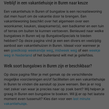
Verblijf in een vakantiehuisje in Buren naar keuze
Een vakantiehuis in Buren of bungalow is een recreatiewoning
dat men huurt om de vakantie door te brengen. Een
vakantiewoning beschikt over het algemeen over een
woonkamer, keuken, slaapkamer(s), een badkamer en een tuin
of terras om buiten te kunnen vertoeven. Benieuwd naar welke
bungalows in Buren wij op BungalowSpecials te bieden
hebben? Op deze pagina vind je een een divers en veelzijdig
aanbod aan vakantiehuizen in Buren. Ideaal voor wanneer je
een
goedkoop weekendje weg
,
midweek weg
of een
weekje
weg in Nederland
of het buitenland wilt met je geliefdes.
Welk soort bungalows in Buren zijn er beschikbaar?
Op deze pagina filter je met gemak op de verschillende
mogelijke voorzieningen en/of faciliteiten om een vakantiehuisje
in Buren te vinden die aansluit op jouw wensen. Ben je er nog
niet zeker van waar je precies naar op zoek bent? Wij helpen je
graag in Buren een bungalow te boeken. Wil jij er op het laatste
moment even tussenuit? Kies dan voor een
last minute
vakantiehuisje
.