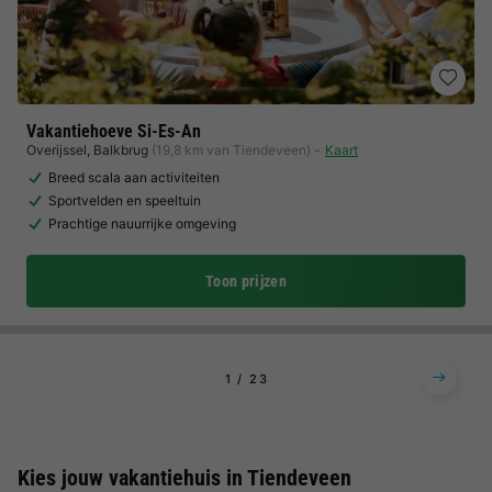
Vakantiehoeve Si-Es-An
Overijssel
,
Balkbrug
(19,8 km van Tiendeveen)
Kaart
Breed scala aan activiteiten
Sportvelden en speeltuin
Prachtige nauurrijke omgeving
Toon prijzen
1
2
3
Kies jouw vakantiehuis in Tiendeveen