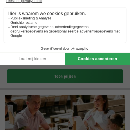
EuroParcs Ruinen
Drenthe
,
Ruinen
(11,8 km van Tiendeveen)
Kaart
7.7
Goed
Omgeven door natuur
Overdekt zwembad
Grote indoorspeeltuin
Toon prijzen