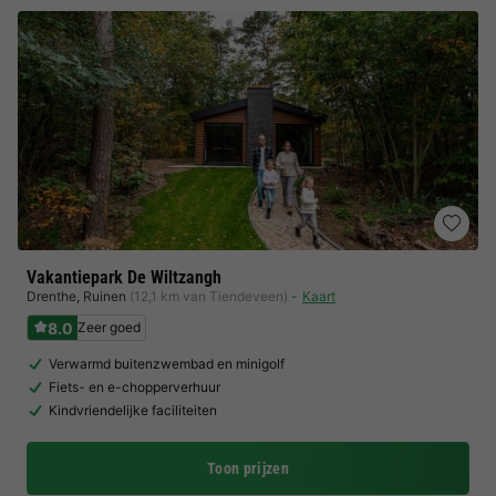
Vakantiepark De Wiltzangh
Drenthe
,
Ruinen
(12,1 km van Tiendeveen)
Kaart
8.0
Zeer goed
Verwarmd buitenzwembad en minigolf
Fiets- en e-chopperverhuur
Kindvriendelijke faciliteiten
Toon prijzen