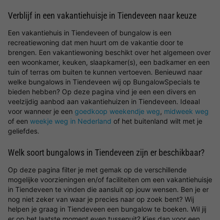
Verblijf in een vakantiehuisje in Tiendeveen naar keuze
Een vakantiehuis in Tiendeveen of bungalow is een
recreatiewoning dat men huurt om de vakantie door te
brengen. Een vakantiewoning beschikt over het algemeen over
een woonkamer, keuken, slaapkamer(s), een badkamer en een
tuin of terras om buiten te kunnen vertoeven. Benieuwd naar
welke bungalows in Tiendeveen wij op BungalowSpecials te
bieden hebben? Op deze pagina vind je een een divers en
veelzijdig aanbod aan vakantiehuizen in Tiendeveen. Ideaal
voor wanneer je een
goedkoop weekendje weg
,
midweek weg
of een
weekje weg in Nederland
of het buitenland wilt met je
geliefdes.
Welk soort bungalows in Tiendeveen zijn er beschikbaar?
Op deze pagina filter je met gemak op de verschillende
mogelijke voorzieningen en/of faciliteiten om een vakantiehuisje
in Tiendeveen te vinden die aansluit op jouw wensen. Ben je er
nog niet zeker van waar je precies naar op zoek bent? Wij
helpen je graag in Tiendeveen een bungalow te boeken. Wil jij
er op het laatste moment even tussenuit? Kies dan voor een