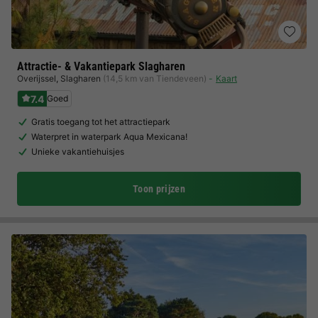
Attractie- & Vakantiepark Slagharen
Overijssel
,
Slagharen
(14,5 km van Tiendeveen)
Kaart
7.4
Goed
Gratis toegang tot het attractiepark
Waterpret in waterpark Aqua Mexicana!
Unieke vakantiehuisjes
Toon prijzen