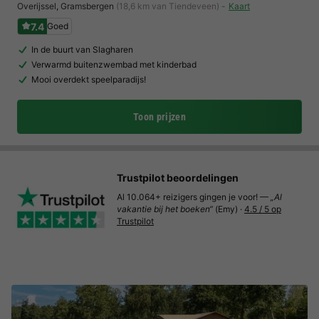
Overijssel
,
Gramsbergen
(18,6 km van Tiendeveen)
Kaart
7.4
Goed
In de buurt van Slagharen
Verwarmd buitenzwembad met kinderbad
Mooi overdekt speelparadijs!
Toon prijzen
Trustpilot beoordelingen
Al 10.064+ reizigers gingen je voor! —
„Al
vakantie bij het boeken“
(Emy) ·
4.5 / 5 op
Trustpilot