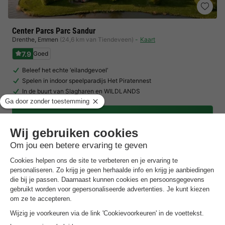
Center Parcs Parc Sandur
Drenthe
,
Emmen
(24,6 km van Tiendeveen)
Kaart
7.9
Goed
Beleef het echte ‘eilandgevoel’
Spelen in indoor speelparadijs Het Piratennest
In de buurt van Slagharen en WILDLANDS
Toon prijzen