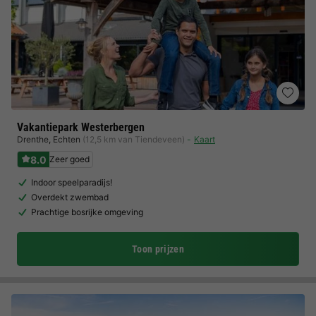
Vakantiepark Westerbergen
Drenthe
,
Echten
(12,5 km van Tiendeveen)
Kaart
8.0
Zeer goed
Indoor speelparadijs!
Overdekt zwembad
Prachtige bosrijke omgeving
Toon prijzen