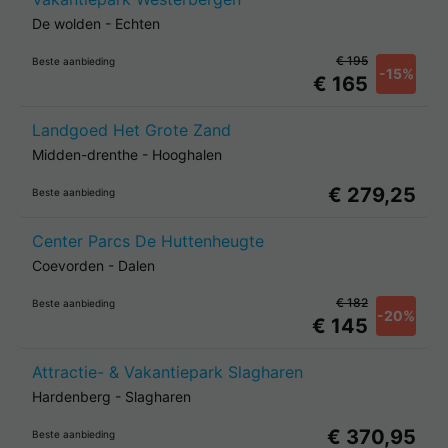
De wolden
-
Echten
€ 195
Beste aanbieding
-15%
€ 165
Landgoed Het Grote Zand
Midden-drenthe
-
Hooghalen
€ 279,25
Beste aanbieding
Center Parcs De Huttenheugte
Coevorden
-
Dalen
€ 182
Beste aanbieding
-20%
€ 145
Attractie- & Vakantiepark Slagharen
Hardenberg
-
Slagharen
€ 370,95
Beste aanbieding