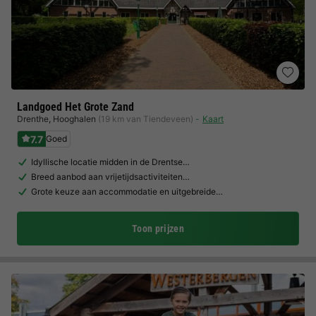
Landgoed Het Grote Zand
Drenthe
,
Hooghalen
(19 km van Tiendeveen)
Kaart
7.7
Goed
Idyllische locatie midden in de Drentse…
Breed aanbod aan vrijetijdsactiviteiten…
Grote keuze aan accommodatie en uitgebreide…
Toon prijzen