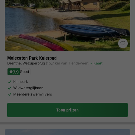
Molecaten Park Kuierpad
Drenthe
,
Wezuperbrug
(15,7 km van Tiendeveen)
Kaart
7.9
Goed
Klimpark
Wildwaterglijbaan
Meerdere zwemvijvers
Toon prijzen