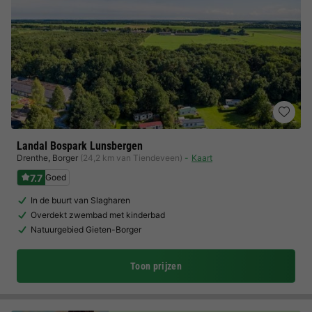
Landal Bospark Lunsbergen
Drenthe
,
Borger
(24,2 km van Tiendeveen)
Kaart
7.7
Goed
In de buurt van Slagharen
Overdekt zwembad met kinderbad
Natuurgebied Gieten-Borger
Toon prijzen