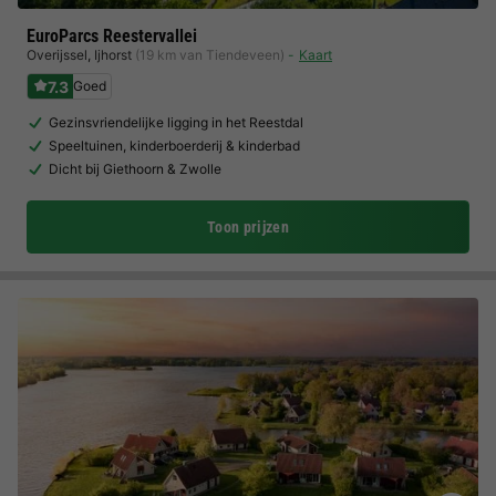
EuroParcs Reestervallei
Overijssel
,
Ijhorst
(19 km van Tiendeveen)
Kaart
7.3
Goed
Gezinsvriendelijke ligging in het Reestdal
Speeltuinen, kinderboerderij & kinderbad
Dicht bij Giethoorn & Zwolle
Toon prijzen