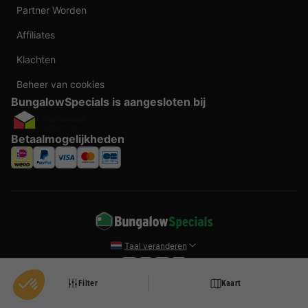
Partner Worden
Affiliates
Klachten
Beheer van cookies
BungalowSpecials is aangesloten bij
Betaalmogelijkheden
Taal veranderen
Door te boeken bij BungalowSpecials profiteer je van meer dan 20 jaar ervaring en
Filter
Kaart
een ruim aanbod aan vakantieverblijven. Alle prijzen zijn actuele vanaf prijzen en
worden per accommodatie o.b.v. plaats- en beschikbaarheid weergegeven. Deze
prijzen zijn inclusief btw en exclusief reserveringskosten, verplichte toeslagen per