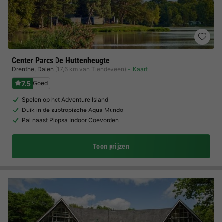
Center Parcs De Huttenheugte
Drenthe
,
Dalen
(17,6 km van Tiendeveen)
Kaart
7.5
Goed
Spelen op het Adventure Island
Duik in de subtropische Aqua Mundo
Pal naast Plopsa Indoor Coevorden
Toon prijzen