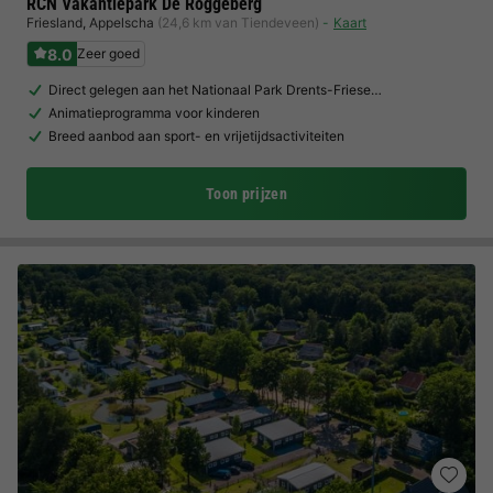
RCN Vakantiepark De Roggeberg
Friesland
,
Appelscha
(24,6 km van Tiendeveen)
Kaart
8.0
Zeer goed
Direct gelegen aan het Nationaal Park Drents-Friese…
Animatieprogramma voor kinderen
Breed aanbod aan sport- en vrijetijdsactiviteiten
Toon prijzen