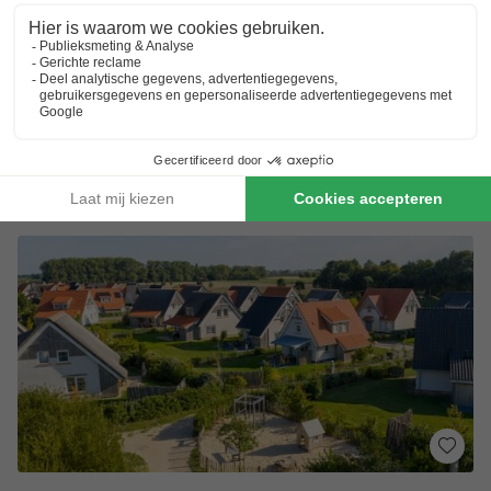
Aan het strand
Golfbaan en Pitch&Puttbaan
Uitstap naar Texel
VAKANTIEHUIS 12 personen
€ 1.689
Aanbevolen prijs:
€ 1.049
Van 4 tot 7 dec, 3 nachten, Vanaf
-37%
€ 1.134,82
Totaal
incl. toeslagen
Bekijk alle accommodaties (1)