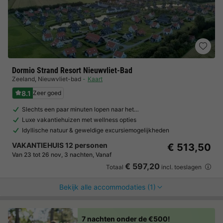
Dormio Strand Resort Nieuwvliet-Bad
Zeeland
,
Nieuwvliet-bad
Kaart
8.1
Zeer goed
Slechts een paar minuten lopen naar het…
Luxe vakantiehuizen met wellness opties
Idyllische natuur & geweldige excursiemogelijkheden
VAKANTIEHUIS 12 personen
€ 513,50
Van 23 tot 26 nov, 3 nachten, Vanaf
€ 597,20
Totaal
incl. toeslagen
Bekijk alle accommodaties (1)
7 nachten onder de €500!