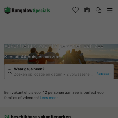
Vakantiehuis voor 12 personen aan zee
Kies uit 44 huisjes aan zee
Waar ga je heen?
Aanpassen
Zoeken op locatie en datum
2 volwassenen
Elke verblijf
Een vakantiehuis voor 12 personen aan zee is perfect voor
families of vrienden!
Lees meer
.
24
beschikbare vakantieparken