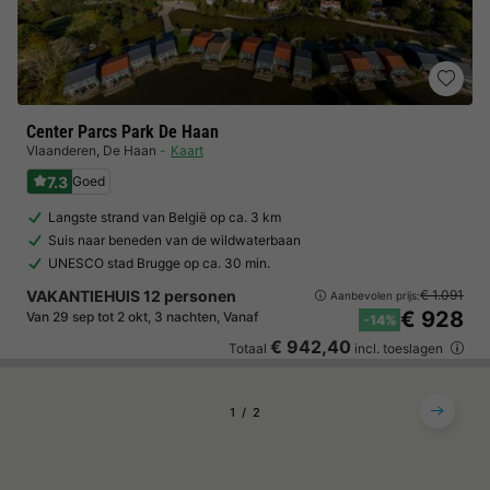
Center Parcs Park De Haan
Vlaanderen
,
De Haan
Kaart
7.3
Goed
Langste strand van België op ca. 3 km
Suis naar beneden van de wildwaterbaan
UNESCO stad Brugge op ca. 30 min.
VAKANTIEHUIS 12 personen
€ 1.091
Aanbevolen prijs:
€ 928
Van 29 sep tot 2 okt, 3 nachten, Vanaf
-14%
€ 942,40
Totaal
incl. toeslagen
1
2