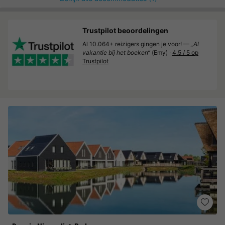
Trustpilot beoordelingen
Al 10.064+ reizigers gingen je voor! —
„Al
vakantie bij het boeken“
(Emy) ·
4.5 / 5 op
Trustpilot