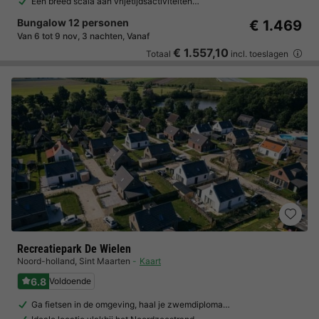
Een breed scala aan vrijetijdsactiviteiten…
Bungalow 12 personen
€ 1.469
Van 6 tot 9 nov, 3 nachten, Vanaf
€ 1.557,10
Totaal
incl. toeslagen
Recreatiepark De Wielen
Noord-holland
,
Sint Maarten
Kaart
6.8
Voldoende
Ga fietsen in de omgeving, haal je zwemdiploma…