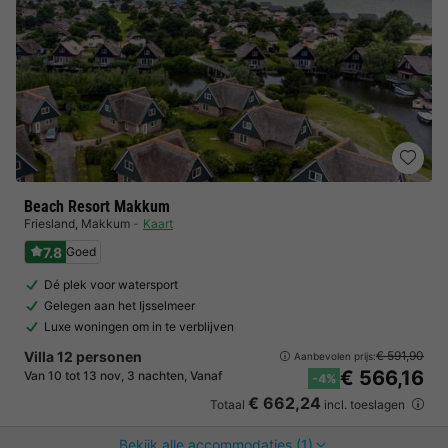
Beach Resort Makkum
Friesland
,
Makkum
Kaart
7.8
Goed
Dé plek voor watersport
Gelegen aan het Ijsselmeer
Luxe woningen om in te verblijven
Villa 12 personen
€ 591,90
Aanbevolen prijs:
€ 566,16
Van 10 tot 13 nov, 3 nachten, Vanaf
-4%
€ 662,24
Totaal
incl. toeslagen
Bekijk alle accommodaties (1)