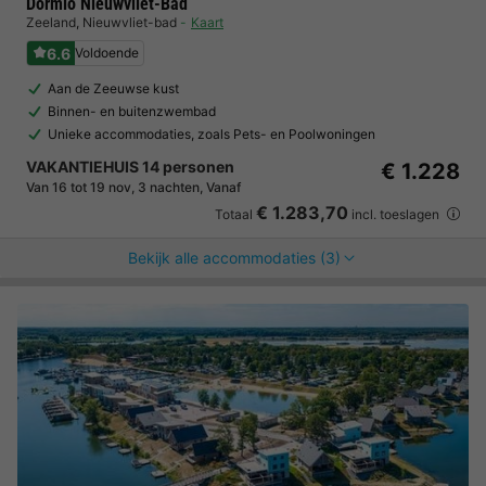
Dormio Nieuwvliet-Bad
Zeeland
,
Nieuwvliet-bad
Kaart
6.6
Voldoende
Aan de Zeeuwse kust
Binnen- en buitenzwembad
Unieke accommodaties, zoals Pets- en Poolwoningen
VAKANTIEHUIS 14 personen
€ 1.228
Van 16 tot 19 nov, 3 nachten, Vanaf
€ 1.283,70
Totaal
incl. toeslagen
Bekijk alle accommodaties (3)