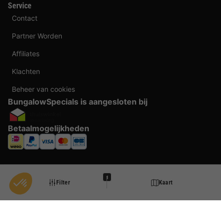
Service
Contact
Partner Worden
Affiliates
Klachten
Beheer van cookies
BungalowSpecials is aangesloten bij
Betaalmogelijkheden
1
Filter
Kaart
Taal veranderen