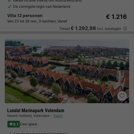
Ideale locatie vlakbij het Noordzeestrand
De zonnigste regio van Nederland
Villa 12 personen
€ 1.216
Van 23 tot 26 nov, 3 nachten, Vanaf
€ 1.292,98
Totaal
incl. toeslagen
Landal Marinapark Volendam
Noord-holland
,
Volendam
Kaart
8.1
Zeer goed
Aan de oever van het IJsselmeer