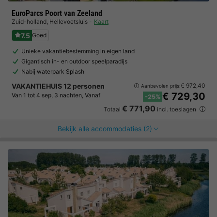
EuroParcs Poort van Zeeland
Zuid-holland
,
Hellevoetsluis
Kaart
7.5
Goed
Unieke vakantiebestemming in eigen land
Gigantisch in- en outdoor speelparadijs
Nabij waterpark Splash
VAKANTIEHUIS 12 personen
€ 972,40
Aanbevolen prijs:
€ 729,30
Van 1 tot 4 sep, 3 nachten, Vanaf
-25%
€ 771,90
Totaal
incl. toeslagen
Bekijk alle accommodaties (2)