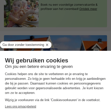
Boek nu een voordelige zomervakantie &
profiteer aan het zwembad!
Ontdek meer
Landal Beach Resort Ooghduyne
Noord-holland
,
Julianadorp Aan Zee
Kaart
7.9
Goed