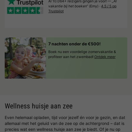
Al 10.064+ reizigers gingen je voor! —
„Al
vakantie bij het boeken“
(Emy) ·
4.5 / 5 op
Trustpilot
7 nachten onder de €500!
Boek nu een voordelige zomervakantie &
profiteer aan het zwembad!
Ontdek meer
Wellness huisje aan zee
Even helemaal opladen, tijd voor jezelf én voor je gezin, en dat
allemaal met het geluid van de zee op de achtergrond – dat is
precies wat een wellness huisje aan zee je biedt. Of je nu op