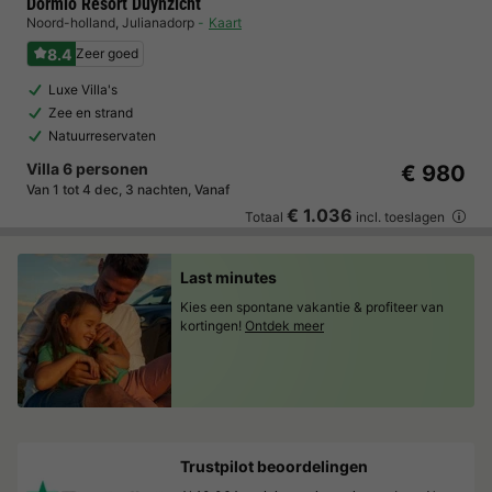
Dormio Resort Duynzicht
Noord-holland
,
Julianadorp
Kaart
8.4
Zeer goed
Luxe Villa's
Zee en strand
Natuurreservaten
Villa 6 personen
€ 980
Van 1 tot 4 dec, 3 nachten, Vanaf
€ 1.036
Totaal
incl. toeslagen
Last minutes
Kies een spontane vakantie & profiteer van
kortingen!
Ontdek meer
Trustpilot beoordelingen