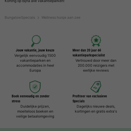
Korting op bijna alle vakantieparken!
BungalowSpecials
Wellness huisje aan zee
Jouw vakantie, jouw keuze
Meer dan 20 jaar dé
Vergelijk eenvoudig 1500
vakantieparkspecialist
vakantieparken en
Vertrouwd door meer dan
accommodaties in heel
200.000 reizigers met
Europa
eerlijke reviews
Boek eenvoudig en zonder
Profiteer van exclusieve
stress
Specials
Duidelijke prijzen,
Dagelijks nieuwe deals,
moeiteloos boeken en
kortingen en gratis extra's
veilige betaalomgeving