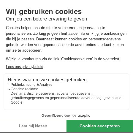
schelpen zoeken op het strand of spelen in het zand, heb jij
even een moment voor jezelf – met een goed boek in de zon of
een rustgevende sessie in de sauna. Met wellness aan zee of
een kort wellness weekend aan zee combineer je het beste van
vakantie met het comfort van thuis – maar dan nét een beetje
luxer.
Wellness huisje met hond aan zee
Ook je trouwe viervoeter hoeft niet thuis te blijven. Kies voor
een wellness huisje met hond aan zee en geniet samen van
lange strandwandelingen, frisse zeelucht en knusse avonden.
Dit zijn speciaal ingerichte
huisjes aan zee met hond
en bieden
vaak een omheinde tuin, directe toegang tot wandelroutes en
natuurlijk alle wellnessfaciliteiten die je van een luxe huisje mag
verwachten. Lees ook over de
hondenstranden van Nederland
.
Zo plan jij de beste vakantie aan zee in Nederland met hond!
Wellness huisje aan zee 2 personen
Zin in wat tijd voor jullie samen? Boek dan een wellness huisje
aan zee voor 2 personen. Ideaal voor een weekendje zonder