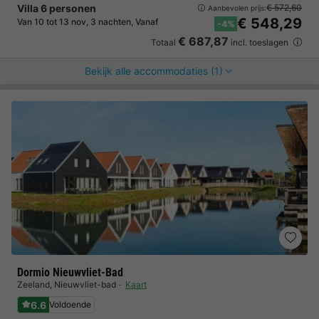
Villa 6 personen
€ 572,60
Aanbevolen prijs:
€ 548,29
Van 10 tot 13 nov, 3 nachten, Vanaf
-4%
€ 687,87
Totaal
incl. toeslagen
Bekijk alle accommodaties (1)
Dormio Nieuwvliet-Bad
Zeeland
,
Nieuwvliet-bad
Kaart
6.6
Voldoende