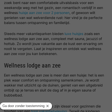
zoek bent naar een comfortabele uitvalsbasis voor een
weekendje weg met het gezin, een romantisch verblijf in een
wellness
huisje aan zee voor 2 personen
, of gewoon wilt
genieten van wat welverdiende rust: hier vind je de perfecte
balans tussen ontspanning en familietijd.
Steeds meer vakantieparken bieden
luxe huisjes
zoals een
wellness lodge aan zee aan, compleet met sauna, jacuzzi of
hottub. Zo wordt jouw vakantie aan de kust een ervaring om
nooit te vergeten. Laat je inspireren en ontdek wat wellness
aan zee voor jou kan betekenen.
Wellness lodge aan zee
Een wellness lodge aan zee is meer dan een huisje: het is een
plek waar comfort en ontspanning samenkomen. Je wordt
wakker met uitzicht op de duinen, geniet van een uitgebreid
ontbijt op je terras en sluit de dag af in je eigen sauna of
bubbelbad.
Deze wellness huisjes aan zee zijn ideaal voor gezinnen die
houden van een
luxe vakantiebeleving
. Terwijl de kinderen