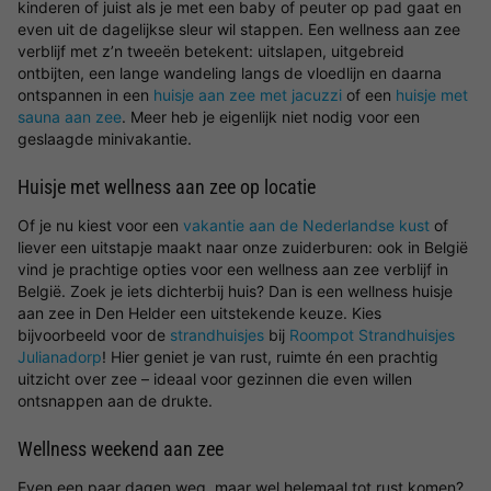
kinderen of juist als je met een baby of peuter op pad gaat en
even uit de dagelijkse sleur wil stappen. Een wellness aan zee
verblijf met z’n tweeën betekent: uitslapen, uitgebreid
ontbijten, een lange wandeling langs de vloedlijn en daarna
ontspannen in een
huisje aan zee met jacuzzi
of een
huisje met
sauna aan zee
. Meer heb je eigenlijk niet nodig voor een
geslaagde minivakantie.
Huisje met wellness aan zee op locatie
Of je nu kiest voor een
vakantie aan de Nederlandse kust
of
liever een uitstapje maakt naar onze zuiderburen: ook in België
vind je prachtige opties voor een wellness aan zee verblijf in
België. Zoek je iets dichterbij huis? Dan is een wellness huisje
aan zee in Den Helder een uitstekende keuze. Kies
bijvoorbeeld voor de
strandhuisjes
bij
Roompot Strandhuisjes
Julianadorp
! Hier geniet je van rust, ruimte én een prachtig
uitzicht over zee – ideaal voor gezinnen die even willen
ontsnappen aan de drukte.
Wellness weekend aan zee
Even een paar dagen weg, maar wel helemaal tot rust komen?