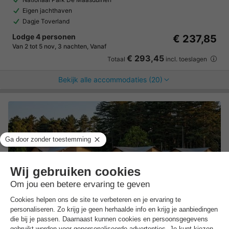
Eigen jachthaven
Dagje Toverland
Lodge 4 personen
€ 237,85
Van 2 tot 5 nov, 3 nachten, Vanaf
€ 293,45
Totaal
incl. toeslagen
Bekijk alle accommodaties (20)
Arden Parks Tulderheyde
★★★★