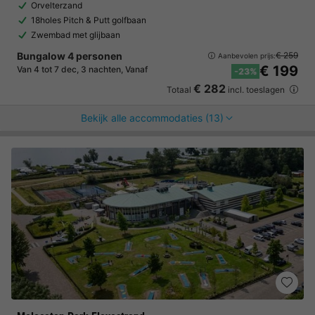
Orvelterzand
18holes Pitch & Putt golfbaan
Zwembad met glijbaan
Bungalow 4 personen
€ 259
Aanbevolen prijs:
€ 199
Van 4 tot 7 dec, 3 nachten, Vanaf
-23%
€ 282
Totaal
incl. toeslagen
Bekijk alle accommodaties (13)