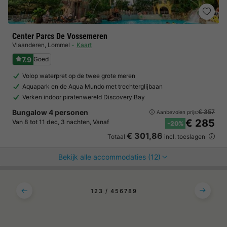
Center Parcs De Vossemeren
Vlaanderen
,
Lommel
Kaart
7.9
Goed
Volop waterpret op de twee grote meren
Aquapark en de Aqua Mundo met trechterglijbaan
Verken indoor piratenwereld Discovery Bay
Bungalow 4 personen
€ 357
Aanbevolen prijs:
€ 285
Van 8 tot 11 dec, 3 nachten, Vanaf
-20%
€ 301,86
Totaal
incl. toeslagen
Bekijk alle accommodaties (12)
1
2
3
4
5
6
7
8
9