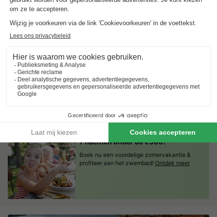
Vlaanderen
,
Ravels
Kaart
7.5
Goed
Natuurlijke idylle met eigen zwem- en vismeer
Gezinsvriendelijke faciliteiten en entertainment
Perfecte locatie voor uitstapjes naar pretparken
Lodge 4 personen
€ 250,10
Aanbevolen prijs:
€ 229,72
Van 30 aug tot 2 sep, 3 nachten, Vanaf
-8%
€ 313,82
Totaal
incl. toeslagen
Bekijk alle accommodaties (8)
7 nachten onder de €500!
Boek nu een voordelige zomervakantie &
profiteer aan het zwembad!
Ontdek meer