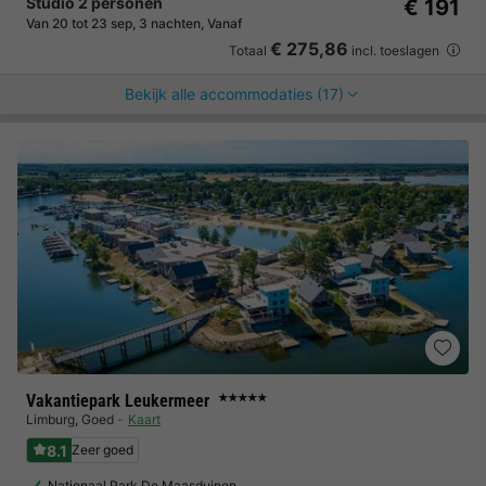
Studio 2 personen
€ 191
Van 20 tot 23 sep, 3 nachten, Vanaf
€ 275,86
Totaal
incl. toeslagen
Bekijk alle accommodaties (17)
Vakantiepark Leukermeer
★★★★★
Limburg
,
Goed
Kaart
8.1
Zeer goed
Nationaal Park De Maasduinen