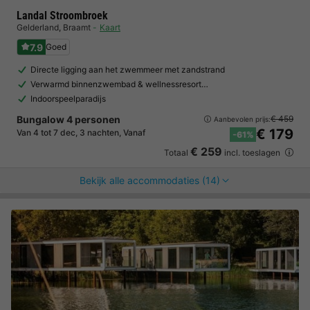
Landal Stroombroek
Gelderland
,
Braamt
Kaart
7.9
Goed
Directe ligging aan het zwemmeer met zandstrand
Verwarmd binnenzwembad & wellnessresort…
Indoorspeelparadijs
Bungalow 4 personen
€ 459
Aanbevolen prijs:
€ 179
Van 4 tot 7 dec, 3 nachten, Vanaf
-61%
€ 259
Totaal
incl. toeslagen
Bekijk alle accommodaties (14)