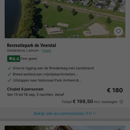
Recreatiepark de Veerstal
Gelderland
,
Lathum
Kaart
8.4
Zeer goed
Directe ligging aan de Rhederlaag met zandstrand
Breed aanbod aan vrijetijdsactiviteiten…
Uitstapjes naar Nationaal Park Arnhem &…
Chalet 4 personen
€ 180
Van 15 tot 18 sep, 3 nachten, Vanaf
€ 198,50
Totaal
incl. toeslagen
Bekijk alle accommodaties (11)