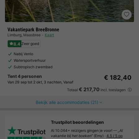
Vakantiepark BreeBronne
Limburg
,
Maasbree
Kaart
8.4
Zeer goed
Nabij Venlo
Watersportverhuur
Subtropisch zwembad
Tent 4 personen
€ 182,40
Van 29 sep tot 2 okt, 3 nachten, Vanaf
€ 217,70
Totaal
incl. toeslagen
Bekijk alle accommodaties (21)
Trustpilot beoordelingen
Al 10.064+ reizigers gingen je voor! —
„Al
vakantie bij het boeken“
(Emy) ·
4.5 / 5 op