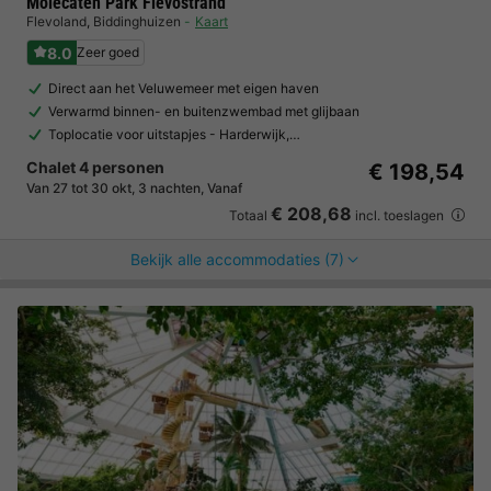
Molecaten Park Flevostrand
Flevoland
,
Biddinghuizen
Kaart
8.0
Zeer goed
Direct aan het Veluwemeer met eigen haven
Verwarmd binnen- en buitenzwembad met glijbaan
Toplocatie voor uitstapjes - Harderwijk,…
Chalet 4 personen
€ 198,54
Van 27 tot 30 okt, 3 nachten, Vanaf
€ 208,68
Totaal
incl. toeslagen
Bekijk alle accommodaties (7)