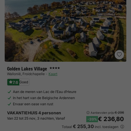
Golden Lakes Village
★★★★
Wallonië
,
Froidchapelle
Kaart
7.6
Goed
Aan de meren van Lac de l’Eau d’Heure
In het hart van de Belgische Ardennen
Ervaar een oase van rust
VAKANTIEHUIS 4 personen
€ 296
Aanbevolen prijs:
€ 236,80
Van 22 tot 25 nov, 3 nachten, Vanaf
-20%
€ 255,30
Totaal
incl. toeslagen