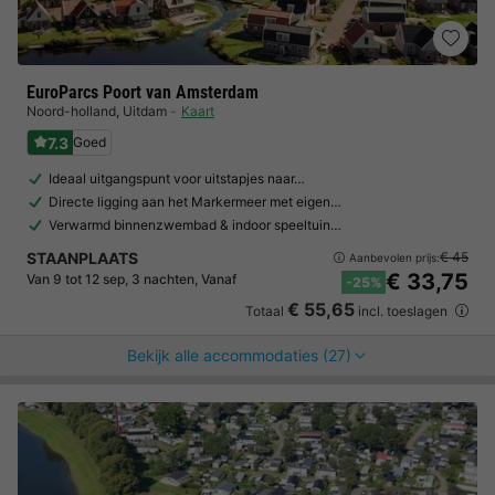
EuroParcs Poort van Amsterdam
Noord-holland
,
Uitdam
Kaart
7.3
Goed
Ideaal uitgangspunt voor uitstapjes naar…
Directe ligging aan het Markermeer met eigen…
Verwarmd binnenzwembad & indoor speeltuin…
STAANPLAATS
€ 45
Aanbevolen prijs:
€ 33,75
Van 9 tot 12 sep, 3 nachten, Vanaf
-25%
€ 55,65
Totaal
incl. toeslagen
Bekijk alle accommodaties (27)