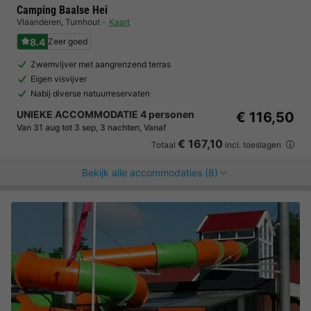
Camping Baalse Hei
Vlaanderen
,
Turnhout
Kaart
8.4
Zeer goed
Zwemvijver met aangrenzend terras
Eigen visvijver
Nabij diverse natuurreservaten
UNIEKE ACCOMMODATIE 4 personen
€ 116,50
Van 31 aug tot 3 sep, 3 nachten, Vanaf
€ 167,10
Totaal
incl. toeslagen
Bekijk alle accommodaties (8)