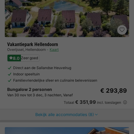
Vakantiepark Hellendoorn
Overijssel
,
Hellendoorn
Kaart
8.0
Zeer goed
Direct aan de Sallandse Heuvelrug
Indoor speeltuin
Familievriendelijke sfeer en culinaire belevenissen
Bungalow 2 personen
€ 293,89
Van 30 nov tot 3 dec, 3 nachten, Vanaf
€ 351,99
Totaal
incl. toeslagen
Bekijk alle accommodaties (8)