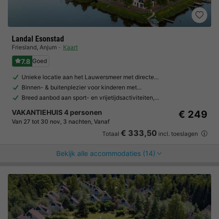
Landal Esonstad
Friesland
,
Anjum
Kaart
7.8
Goed
Unieke locatie aan het Lauwersmeer met directe…
Binnen- & buitenplezier voor kinderen met…
Breed aanbod aan sport- en vrijetijdsactiviteiten,…
VAKANTIEHUIS 4 personen
€ 249
Van 27 tot 30 nov, 3 nachten, Vanaf
€ 333,50
Totaal
incl. toeslagen
Bekijk alle accommodaties (14)