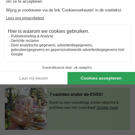
Vakantiepark De Twee Bruggen
Gelderland
,
Winterswijk
Kaart
8.2
Zeer goed
Luxe 5-sterren vakantiepark met topfaciliteiten
Groot zwembad met binnen- en buitenbad,…
Ideale locatie voor buitenactiviteiten
Tent 6 personen
€ 315
Van 9 tot 12 sep, 3 nachten, Vanaf
€ 326,10
Totaal
incl. toeslagen
Bekijk alle accommodaties (6)
7 nachten onder de €500!
Boek nu een voordelige zomervakantie &
profiteer aan het zwembad!
Ontdek meer