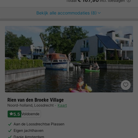
€ 167,90
Totaal
incl. toeslagen
Bekijk alle accommodaties (8)
Rien van den Broeke Village
Noord-holland
,
Loosdrecht
Kaart
5.5
Voldoende
Aan de Loosdrechtse Plassen
Eigen jachthaven
Dagje Amsterdam