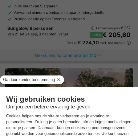
In de buurt van Slagharen
Verwarmd binnenzwembad met apart kindergedeelte
Rustige locatie op het Twentse platteland…
Bungalow 8 personen
€ 257
Aanbevolen prijs:
€ 205,60
Van 21 tot 24 sep, 3 nachten, Vanaf
-20%
€ 224,10
Totaal
incl. toeslagen
Bekijk alle accommodaties (20)