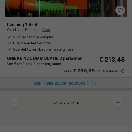
Camping 't Veld
Overijssel
,
Rheeze
Kaart
5-sterren familiecamping
Direct aan het Vechtdal
Overdekt zwembad met waterglijbaan
UNIEKE ACCOMMODATIE 2 personen
€ 213,45
Van 5 tot 8 sep, 3 nachten, Vanaf
€ 260,65
Totaal
incl. toeslagen
Bekijk alle accommodaties (11)
1
2
3
4
5
6
7
8
9