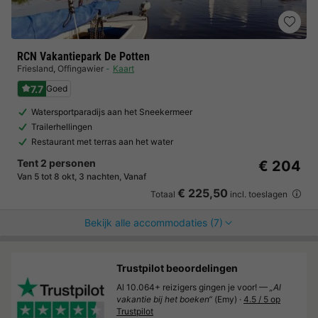
RCN Vakantiepark De Potten
Friesland
,
Offingawier
Kaart
7.7
Goed
Watersportparadijs aan het Sneekermeer
Trailerhellingen
Restaurant met terras aan het water
Tent 2 personen
€ 204
Van 5 tot 8 okt, 3 nachten, Vanaf
€ 225,50
Totaal
incl. toeslagen
Bekijk alle accommodaties (7)
Trustpilot beoordelingen
Al 10.064+ reizigers gingen je voor! —
„Al
vakantie bij het boeken“
(Emy) ·
4.5 / 5 op
Trustpilot