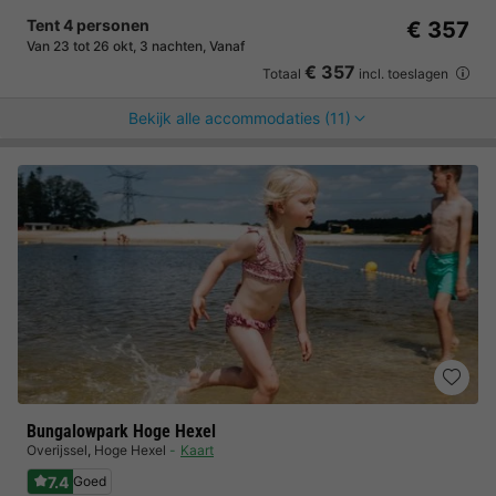
Tent 4 personen
€ 357
Van 23 tot 26 okt, 3 nachten, Vanaf
€ 357
Totaal
incl. toeslagen
Bekijk alle accommodaties (11)
Bungalowpark Hoge Hexel
Overijssel
,
Hoge Hexel
Kaart
7.4
Goed