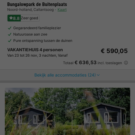
Bungalowpark de Buitenplaats
Noord-holland
,
Callantsoog
Kaart
8.8
Zeer goed
Gegarandeerd familieplezier
Natuuroase aan zee
Pure ontspanning tussen de duinen
VAKANTIEHUIS 4 personen
€ 590,05
Van 23 tot 26 nov, 3 nachten, Vanaf
€ 636,53
Totaal
incl. toeslagen
Bekijk alle accommodaties (24)