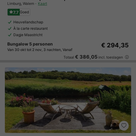
Limburg
,
Walem
Kaart
7.7
Goed
Heuvellandschap
À la carte restaurant
Dagje Maastricht
Bungalow 5 personen
€ 294,35
Van 30 okt tot 2 nov, 3 nachten, Vanaf
€ 386,05
Totaal
incl. toeslagen