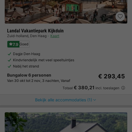
Landal Vakantiepark Kijkduin
Zuid-holland
,
Den Haag
Kaart
7.9
Goed
Dagje Den Haag
Kindvriendelijk met veel speeltuintjes
Nabij het strand
Bungalow 6 personen
€ 293,45
Van 30 okt tot 2 nov, 3 nachten, Vanaf
€ 380,21
Totaal
incl. toeslagen
Bekijk alle accommodaties (1)