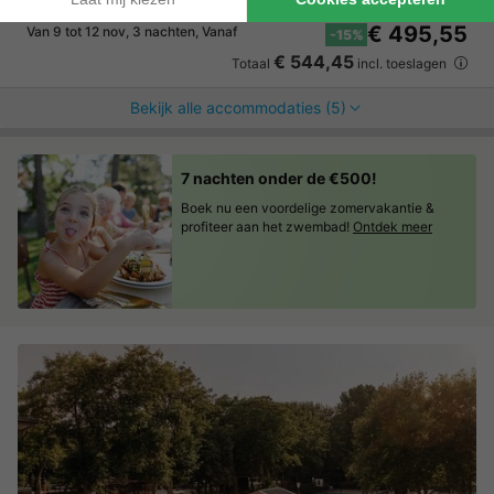
APPARTEMENT 4 personen
€ 583
Aanbevolen prijs:
€ 495,55
Van 9 tot 12 nov, 3 nachten, Vanaf
-15%
€ 544,45
Totaal
incl. toeslagen
Bekijk alle accommodaties (5)
7 nachten onder de €500!
Boek nu een voordelige zomervakantie &
profiteer aan het zwembad!
Ontdek meer