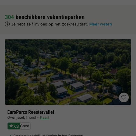
304
beschikbare vakantieparken
Je hebt zelf invloed op het zoekresultaat.
Meer weten
EuroParcs Reestervallei
Overijssel
,
Ijhorst
Kaart
7.3
Goed
Gezinsvriendelijke ligging in het Reestdal