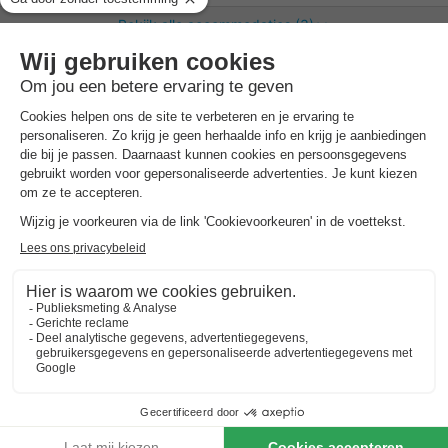
Bekijk alle accommodaties (3)
EuroParcs Poort van Amsterdam
Noord-holland
,
Uitdam
Kaart
7.3
Goed
Ideaal uitgangspunt voor uitstapjes naar…
Directe ligging aan het Markermeer met eigen…
Verwarmd binnenzwembad & indoor speeltuin…