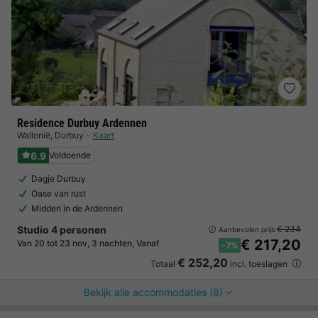
Residence Durbuy Ardennen
Wallonië
,
Durbuy
Kaart
6.9
Voldoende
Dagje Durbuy
Oase van rust
Midden in de Ardennen
Studio 4 personen
€ 234
Aanbevolen prijs:
€ 217,20
Van 20 tot 23 nov, 3 nachten, Vanaf
-7%
€ 252,20
Totaal
incl. toeslagen
Bekijk alle accommodaties (8)