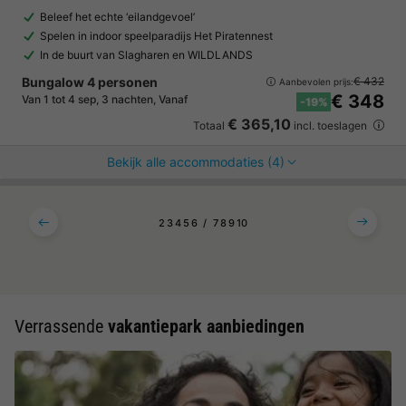
Beleef het echte ‘eilandgevoel’
Spelen in indoor speelparadijs Het Piratennest
In de buurt van Slagharen en WILDLANDS
Bungalow 4 personen
€ 432
Aanbevolen prijs:
€ 348
Van 1 tot 4 sep, 3 nachten, Vanaf
-19%
€ 365,10
Totaal
incl. toeslagen
Bekijk alle accommodaties (4)
2
3
4
5
6
7
8
9
10
Verrassende
vakantiepark aanbiedingen