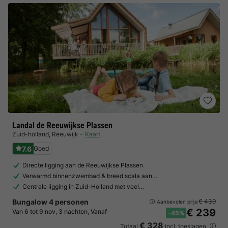
Landal de Reeuwijkse Plassen
Zuid-holland
,
Reeuwijk
Kaart
7.6
Goed
Directe ligging aan de Reeuwijkse Plassen
Verwarmd binnenzwembad & breed scala aan…
Centrale ligging in Zuid-Holland met veel…
Bungalow 4 personen
€ 439
Aanbevolen prijs:
€ 239
Van 6 tot 9 nov, 3 nachten, Vanaf
-45%
€ 328
Totaal
incl. toeslagen