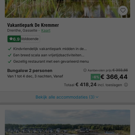
Vakantiepark De Kremmer
Drenthe
,
Gasselte
Kaart
6.9
Voldoende
Kindvriendelijk vakantiepark midden in de…
Een breed scala aan vrijetijdsactiviteiten…
Gezellig restaurant met een gevarieerd menu
Bungalow 2 personen
€ 393,66
Aanbevolen prijs:
€ 366,44
Van 1 tot 4 dec, 3 nachten, Vanaf
-6%
€ 418,24
Totaal
incl. toeslagen
Bekijk alle accommodaties (3)