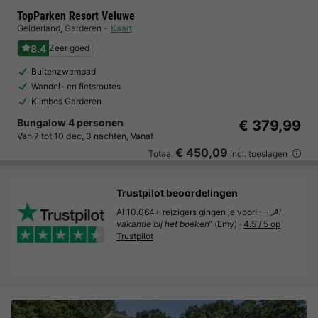
TopParken Resort Veluwe
Gelderland
,
Garderen
Kaart
8.4
Zeer goed
Buitenzwembad
Wandel- en fietsroutes
Klimbos Garderen
Bungalow 4 personen
€ 379,99
Van 7 tot 10 dec, 3 nachten, Vanaf
€ 450,09
Totaal
incl. toeslagen
Trustpilot beoordelingen
Al 10.064+ reizigers gingen je voor! —
„Al
vakantie bij het boeken“
(Emy) ·
4.5 / 5 op
Trustpilot