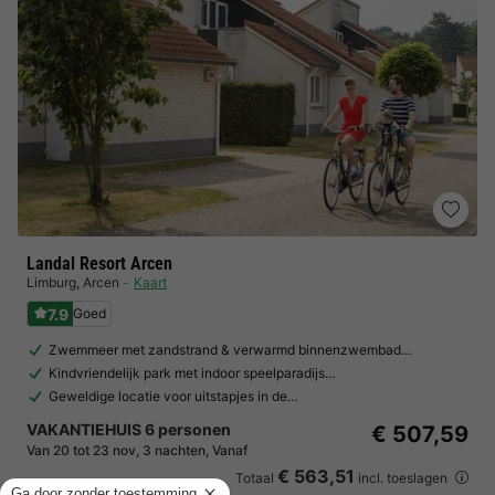
Landal Resort Arcen
Limburg
,
Arcen
Kaart
7.9
Goed
Zwemmeer met zandstrand & verwarmd binnenzwembad…
Kindvriendelijk park met indoor speelparadijs…
Geweldige locatie voor uitstapjes in de…
VAKANTIEHUIS 6 personen
€ 507,59
Van 20 tot 23 nov, 3 nachten, Vanaf
€ 563,51
Totaal
incl. toeslagen