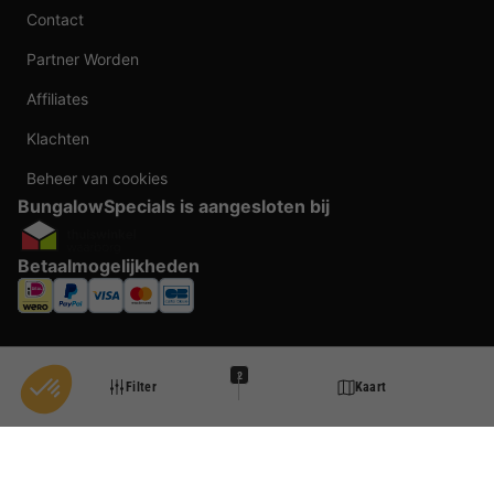
Contact
Partner Worden
Affiliates
Klachten
Beheer van cookies
BungalowSpecials is aangesloten bij
Betaalmogelijkheden
2
Filter
Kaart
Taal veranderen
Door te boeken bij BungalowSpecials profiteer je van meer dan 20 jaar ervaring en