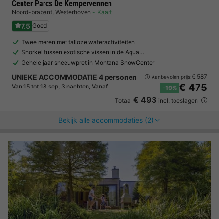
Center Parcs De Kempervennen
Noord-brabant
,
Westerhoven
Kaart
7.5
Goed
Twee meren met talloze wateractiviteiten
Snorkel tussen exotische vissen in de Aqua…
Gehele jaar sneeuwpret in Montana SnowCenter
UNIEKE ACCOMMODATIE 4 personen
€ 587
Aanbevolen prijs:
€ 475
Van 15 tot 18 sep, 3 nachten, Vanaf
-19%
€ 493
Totaal
incl. toeslagen
Bekijk alle accommodaties (2)