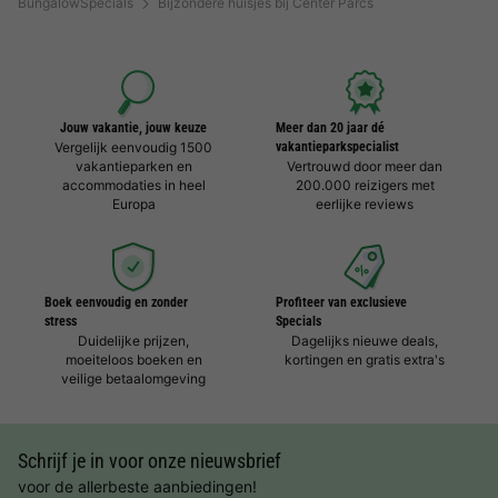
BungalowSpecials
Bijzondere huisjes bij Center Parcs
Jouw vakantie, jouw keuze
Meer dan 20 jaar dé
Vergelijk eenvoudig 1500
vakantieparkspecialist
vakantieparken en
Vertrouwd door meer dan
accommodaties in heel
200.000 reizigers met
Europa
eerlijke reviews
Boek eenvoudig en zonder
Profiteer van exclusieve
stress
Specials
Duidelijke prijzen,
Dagelijks nieuwe deals,
moeiteloos boeken en
kortingen en gratis extra's
veilige betaalomgeving
Schrijf je in voor onze nieuwsbrief
voor de allerbeste aanbiedingen!