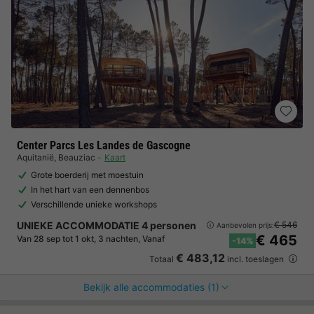
Center Parcs Les Landes de Gascogne
Aquitanië
,
Beauziac
Kaart
Grote boerderij met moestuin
In het hart van een dennenbos
Verschillende unieke workshops
UNIEKE ACCOMMODATIE 4 personen
€ 546
Aanbevolen prijs:
€ 465
Van 28 sep tot 1 okt, 3 nachten, Vanaf
-14%
€ 483,12
Totaal
incl. toeslagen
Bekijk alle accommodaties (1)