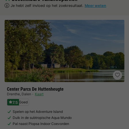
Je hebt zelf invloed op het zoekresultaat.
Meer weten
Center Parcs De Huttenheugte
Drenthe
,
Dalen
Kaart
7.5
Goed
Spelen op het Adventure Island
Duik in de subtropische Aqua Mundo
Pal naast Plopsa Indoor Coevorden