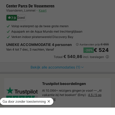
Center Parcs De Vossemeren
Vlaanderen
,
Lommel
Kaart
7.9
Goed
Volop waterpret op de twee grote meren
Aquapark en de Aqua Mundo met trechterglijbaan
Verken indoor piratenwereld Discovery Bay
UNIEKE ACCOMMODATIE 4 personen
€ 655
Aanbevolen prijs:
€ 524
Van 4 tot 7 dec, 3 nachten, Vanaf
-20%
€ 540,86
Totaal
incl. toeslagen
Bekijk alle accommodaties (1)
Trustpilot beoordelingen
Al 10.064+ reizigers gingen je voor! —
„Al
vakantie bij het boeken“
(Emy) ·
4.5 / 5 op
Trustpilot