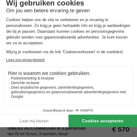
Center Parcs Park Eifel
Rijnland-palts
,
Gunderath
Kaart
7.0
Goed
In een prachtig vulkaanlandschap
Plons in het subtropische Aqua Mundo
Ga op expeditie met de Kids Safari
UNIEKE ACCOMMODATIE 6 personen
€ 570
Van 16 tot 19 nov, 3 nachten, Vanaf