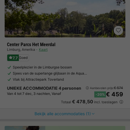
Center Parcs Het Meerdal
Limburg
,
Amerika
Kaart
7.7
Goed
Speelplezier in de Limburgse bossen
Sjees van de superlange glijbaan in de Aqua…
Vlak bij Attractiepark Toverland
UNIEKE ACCOMMODATIE 4 personen
€ 574
Aanbevolen prijs:
€ 459
Van 4 tot 7 dec, 3 nachten, Vanaf
-20%
€ 478,50
Totaal
incl. toeslagen
Bekijk alle accommodaties (1)