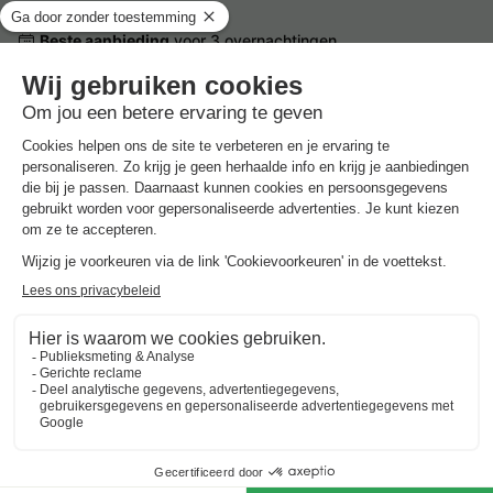
Beste aanbieding
voor 3 overnachtingen
Center Parcs Les Hauts de Bruyères
Frankrijk
-
Centre-val de loire
-
Chaumont sur tharonne
€ 360
Beste aanbieding
-15%
€ 306
Vakantieparken met zwembad in
Centre-Val De Loire
Beste aanbieding
voor 3 overnachtingen
Center Parcs Les Hauts de Bruyères