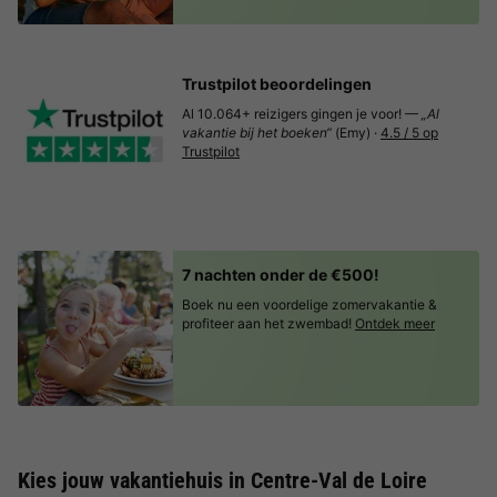
Trustpilot beoordelingen
Al 10.064+ reizigers gingen je voor! —
„Al
vakantie bij het boeken“
(Emy) ·
4.5 / 5 op
Trustpilot
7 nachten onder de €500!
Boek nu een voordelige zomervakantie &
profiteer aan het zwembad!
Ontdek meer
Kies jouw vakantiehuis in Centre-Val de Loire