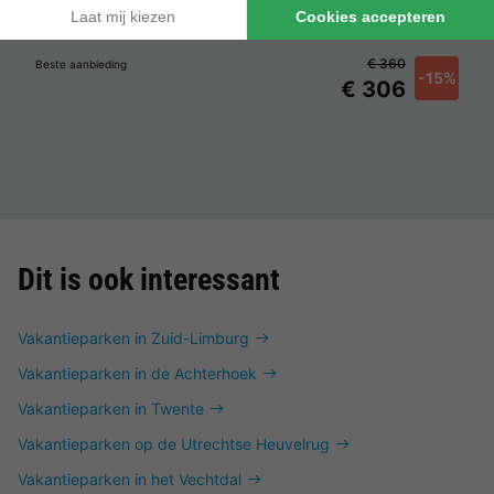
Frankrijk
-
Centre-val de loire
-
Chaumont sur tharonne
€ 360
Beste aanbieding
-15%
€ 306
Dit is ook interessant
Vakantieparken in Zuid-Limburg
Vakantieparken in de Achterhoek
Vakantieparken in Twente
Vakantieparken op de Utrechtse Heuvelrug
Vakantieparken in het Vechtdal