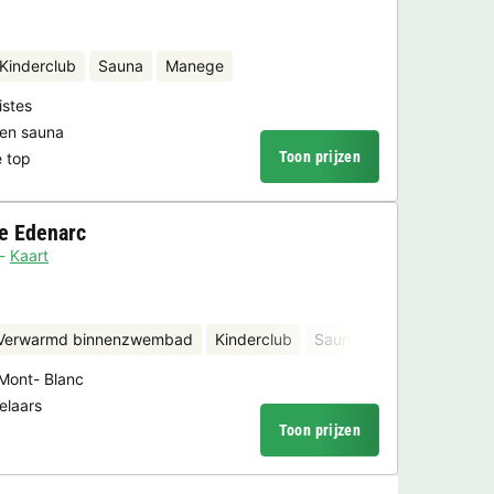
Kinderclub
Sauna
Manege
istes
en sauna
Toon prijzen
e top
e Edenarc
Kaart
Verwarmd binnenzwembad
Kinderclub
Sauna
 Mont- Blanc
elaars
Toon prijzen