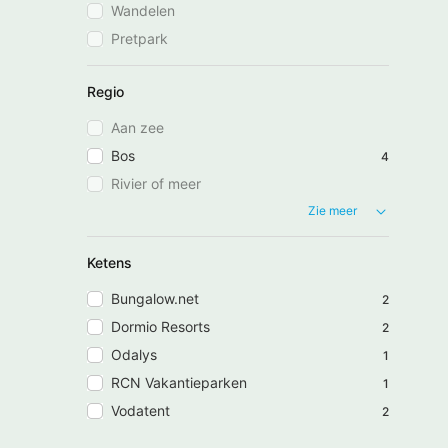
Wandelen
Pretpark
Regio
Aan zee
Bos
4
Rivier of meer
Zie meer
Ketens
Bungalow.net
2
Dormio Resorts
2
Odalys
1
RCN Vakantieparken
1
Vodatent
2