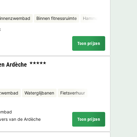
binnenzwembad
Binnen fitnessruimte
Hammam
Sauna
c
Toon prijzen
en Ardèche
★★★★★
nzwembad
Waterglijbanen
Fietsverhuur
embad
vers van de Ardèche
Toon prijzen