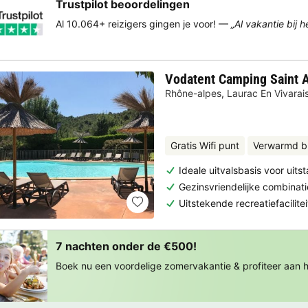
Trustpilot beoordelingen
Al 10.064+ reizigers gingen je voor! —
„Al vakantie bij 
Vodatent Camping Saint
Rhône-alpes
,
Laurac En Vivarai
Gratis Wifi punt
Verwarmd b
Ideale uitvalsbasis voor uits
Gezinsvriendelijke combinat
Uitstekende recreatiefacilit
7 nachten onder de €500!
Boek nu een voordelige zomervakantie & profiteer aan