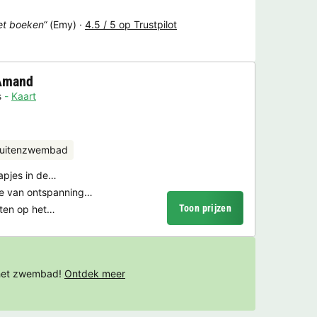
het boeken“
(Emy) ·
4.5 / 5 op Trustpilot
 Amand
s
Kaart
uitenzwembad
tapjes in de…
ie van ontspanning…
Toon prijzen
eiten op het…
 het zwembad!
Ontdek meer