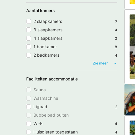
Aantal kamers
2 slaapkamers
7
3 slaapkamers
4
4 slaapkamers
3
1 badkamer
8
2 badkamers
4
Zie meer
Faciliteiten accommodatie
Sauna
Wasmachine
Ligbad
2
Bubbelbad buiten
Wi-Fi
4
Huisdieren toegestaan
4