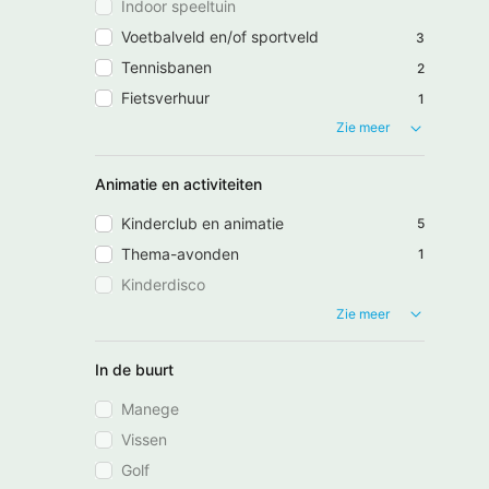
Indoor speeltuin
Voetbalveld en/of sportveld
3
Tennisbanen
2
Fietsverhuur
1
Zie meer
Animatie en activiteiten
Kinderclub en animatie
5
Thema-avonden
1
Kinderdisco
Zie meer
In de buurt
Manege
Vissen
Golf