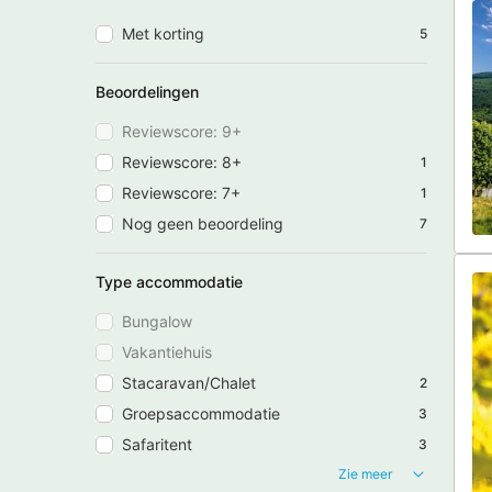
Met korting
5
Beoordelingen
Reviewscore: 9+
Reviewscore: 8+
1
Reviewscore: 7+
1
Nog geen beoordeling
7
Type accommodatie
Bungalow
Vakantiehuis
Stacaravan/Chalet
2
Groepsaccommodatie
3
Safaritent
3
Zie meer