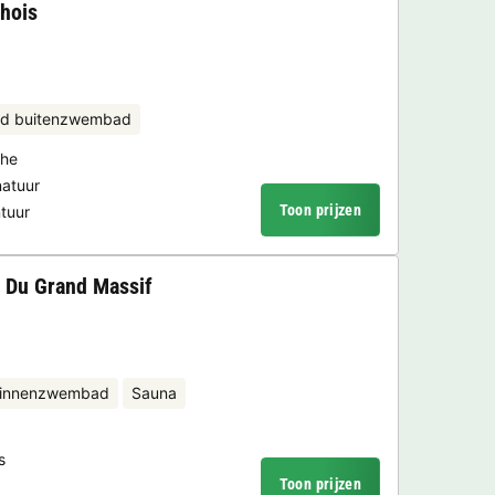
hois
d buitenzwembad
che
natuur
Toon prijzen
ntuur
 Du Grand Massif
binnenzwembad
Sauna
s
Toon prijzen