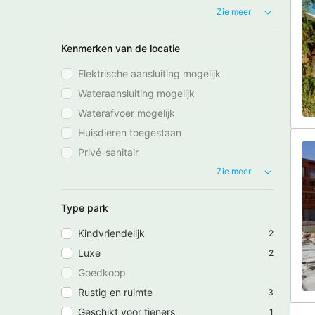
Zie meer
Kenmerken van de locatie
Elektrische aansluiting mogelijk
Wateraansluiting mogelijk
Waterafvoer mogelijk
Huisdieren toegestaan
Privé-sanitair
Zie meer
Type park
Kindvriendelijk
2
Luxe
2
Goedkoop
Rustig en ruimte
3
Geschikt voor tieners
1