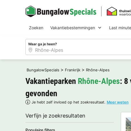
Zoeken
Vakantiebestemmingen
Last minut
Waar ga je heen?
>
>
BungalowSpecials
Frankrijk
Rhône-Alpes
Vakantieparken
Rhône-Alpes
: 8
gevonden
Je hebt zelf invloed op het zoekresultaat.
Meer weten
Verfijn je zoekresultaten
Populaire filters