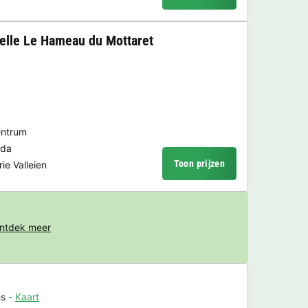
elle Le Hameau du Mottaret
entrum
eda
Toon prijzen
ie Valleien
ntdek meer
es
Kaart