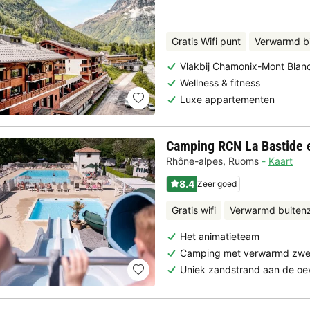
Gratis Wifi punt
Verwarmd 
Vlakbij Chamonix-Mont Blan
Wellness & fitness
Luxe appartementen
Camping RCN La Bastide 
Rhône-alpes
,
Ruoms
Kaart
8.4
Zeer goed
Gratis wifi
Verwarmd buite
Het animatieteam
Camping met verwarmd zw
Uniek zandstrand aan de oe