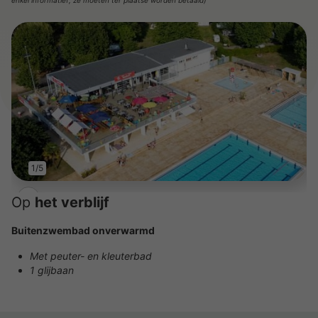
enkel informatief; ze moeten ter plaatse worden betaald)
1/5
Op
het verblijf
Buitenzwembad onverwarmd
Met peuter- en kleuterbad
1 glijbaan