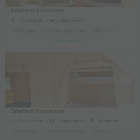
Safaritent 4 personen
4 Volwassenen
2 Slaapkamers
Wi-Fi toegang
Huisdieren toegestaan *
Koffiezetapparaat
Koelk
Meer weten
Safaritent 6 personen
6 Volwassenen
2 Slaapkamers
1 Badkamer
Wi-Fi toegang
Huisdieren toegestaan *
Koffiezetapparaat
Koelk