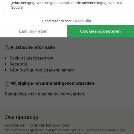
Huisdieren
Huisdieren welkom.
Het maximaal aantal huisdieren dat is toegestaan wordt
aangegeven in de gegevens van de accommodatie.
Praktische informatie
Rookvrij etablissement
Receptie
NRA (verhuurregistratienummer):
Wijzigings- en annuleringsvoorwaarden
Raadpleeg onze algemene voorwaarden.
Zwemparadijs
Krijg hier een indruk van het zwembad
(de eventueel aangegeven bedragen kunnen tijdens het seizoen veranderen en zijn