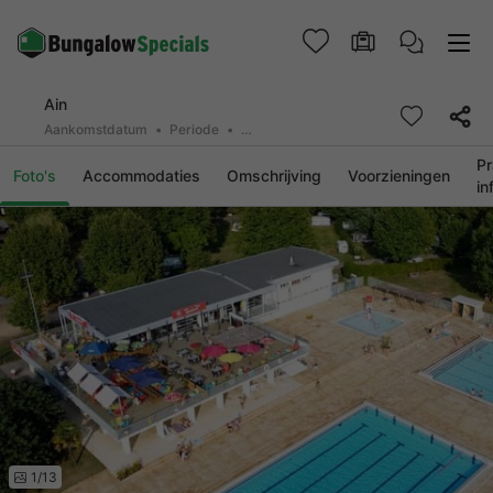
Ain
Aankomstdatum
Periode
2 personen, 0 huisdier
Pr
Foto's
Accommodaties
Omschrijving
Voorzieningen
in
1/13