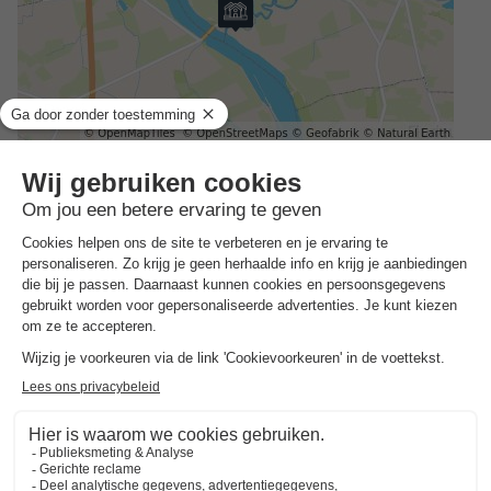
Adres
Camping de Thoissey Avenue du port 01140 Thoissey - 01140
Thoissey, Frankrijk
ALGEMENE INFORMATIE
Openingstijden receptie
Het gehele jaar, , open van 09:00 tot 17:00 uur
Gesproken talen bij de receptie
Frans