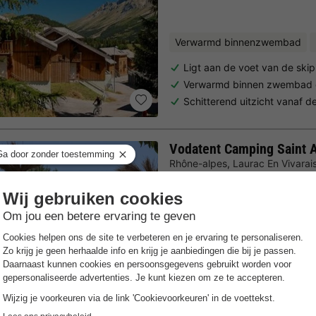
Verwarmd binnenzwembad
Ligt aan de voet van de skip
Verwarmd binnen zwembad 
Schitterend uitzicht vanaf d
Vodatent Camping Saint
Rhône-alpes
,
Laurac En Vivarai
Gratis Wifi punt
Verwarmd b
Ideale uitvalsbasis voor uits
Gezinsvriendelijke combinat
Uitstekende recreatiefacilit