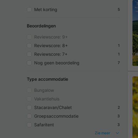
Met korting
5
Beoordelingen
Reviewscore: 9+
Reviewscore: 8+
1
Reviewscore: 7+
1
Nog geen beoordeling
7
Type accommodatie
Bungalow
Vakantiehuis
Stacaravan/Chalet
2
Groepsaccommodatie
3
Safaritent
3
Zie meer