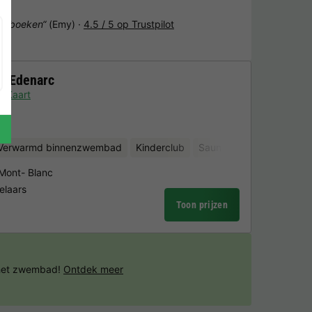
het boeken“
(Emy) ·
4.5 / 5 op Trustpilot
e Edenarc
Kaart
Verwarmd binnenzwembad
Kinderclub
Sauna
 Mont- Blanc
elaars
Toon prijzen
 het zwembad!
Ontdek meer