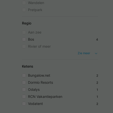
Wandelen
Pretpark
Regio
Aan zee
Bos
4
Rivier of meer
Zie meer
Ketens
Bungalow.net
2
Dormio Resorts
2
Odalys
1
RCN Vakantieparken
1
Vodatent
2