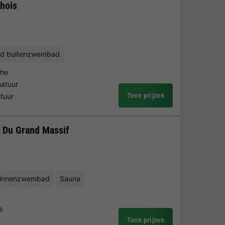
hois
d buitenzwembad
che
natuur
Toon prijzen
ntuur
 Du Grand Massif
binnenzwembad
Sauna
s
Toon prijzen