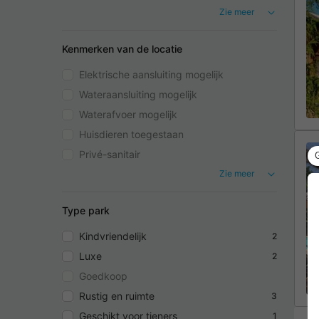
Zie meer
Kenmerken van de locatie
Elektrische aansluiting mogelijk
Wateraansluiting mogelijk
Waterafvoer mogelijk
Huisdieren toegestaan
Privé-sanitair
Zie meer
Type park
Kindvriendelijk
2
Luxe
2
Goedkoop
Rustig en ruimte
3
Geschikt voor tieners
1