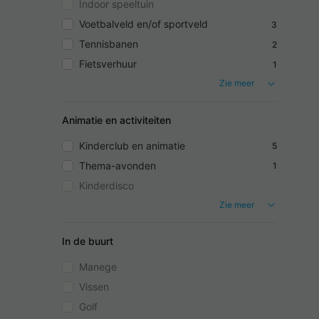
Indoor speeltuin
Voetbalveld en/of sportveld
3
Tennisbanen
2
Fietsverhuur
1
Zie meer
Animatie en activiteiten
Kinderclub en animatie
5
Thema-avonden
1
Kinderdisco
Zie meer
In de buurt
Manege
Vissen
Golf