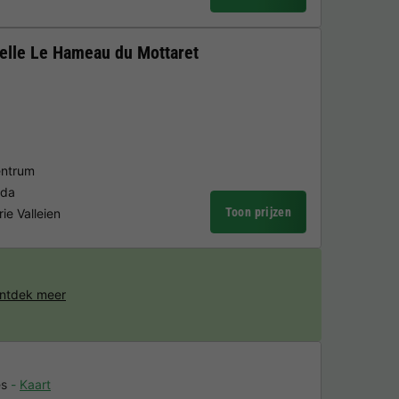
elle Le Hameau du Mottaret
entrum
eda
Toon prijzen
ie Valleien
ntdek meer
es
Kaart