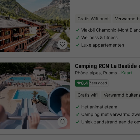
Gratis Wifi punt
Verwarmd 
Vlakbij Chamonix-Mont Blan
Wellness & fitness
Luxe appartementen
Camping RCN La Bastide 
Rhône-alpes
,
Ruoms
Kaart
8.4
Zeer goed
Gratis wifi
Verwarmd buite
Het animatieteam
Camping met verwarmd zw
Uniek zandstrand aan de oe