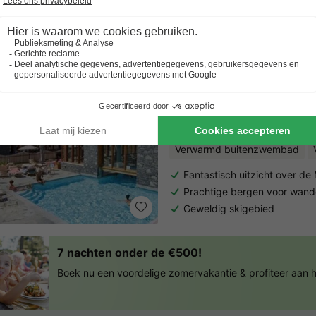
Trustpilot beoordelingen
Al 10.064+ reizigers gingen je voor! —
„Al vakantie bij 
Residence Odalys Prestig
Rhône-alpes
,
Bourg St Maurice
Verwarmd buitenzwembad
Fantastisch uitzicht over de
Prachtige bergen voor wand
Geweldig skigebied
7 nachten onder de €500!
Boek nu een voordelige zomervakantie & profiteer aan