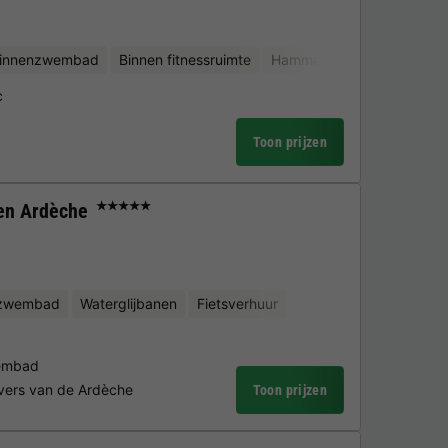
binnenzwembad
Binnen fitnessruimte
Hammam
Sauna
c
Toon prijzen
en Ardèche
★★★★★
nzwembad
Waterglijbanen
Fietsverhuur
embad
vers van de Ardèche
Toon prijzen