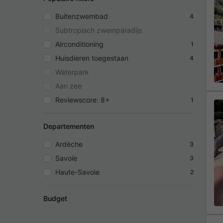
Buitenzwembad
4
Subtropisch zwemparadijs
Airconditioning
1
Huisdieren toegestaan
4
Waterpark
Aan zee
Reviewscore: 8+
1
Departementen
Ardèche
3
Savoie
3
Haute-Savoie
2
Budget