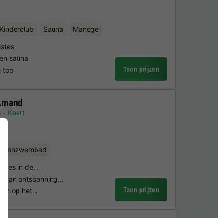
Kinderclub
Sauna
Manege
istes
en sauna
Toon prijzen
e top
 Amand
s
Kaart
uitenzwembad
tapjes in de…
ie van ontspanning…
Toon prijzen
eiten op het…