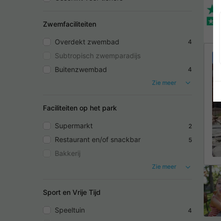
Zwemfaciliteiten
Overdekt zwembad
4
Subtropisch zwemparadijs
Buitenzwembad
4
Zie meer
Faciliteiten op het park
Supermarkt
2
Restaurant en/of snackbar
5
Bakkerij
Zie meer
Sport en Vrije Tijd
Speeltuin
4