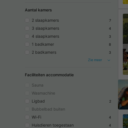
Aantal kamers
2 slaapkamers
7
3 slaapkamers
4
4 slaapkamers
3
1 badkamer
8
2 badkamers
3
Zie meer
Faciliteiten accommodatie
Sauna
Wasmachine
Ligbad
2
Bubbelbad buiten
Wi-Fi
4
Huisdieren toegestaan
4