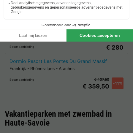
Beste aanbieding
voor 3 overnachtingen
Dormio Resort Les Portes Du Mont Blanc
Frankrijk
-
Rhône-alpes
-
Vallorcine
€ 280
Beste aanbieding
Dormio Resort Les Portes Du Grand Massif
Frankrijk
-
Rhône-alpes
-
Araches
€ 407,50
Beste aanbieding
-11%
€ 359,50
Vakantieparken met zwembad in
Haute-Savoie