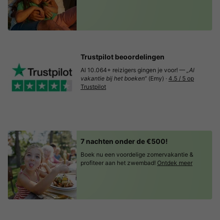
Trustpilot beoordelingen
Al 10.064+ reizigers gingen je voor! —
„Al
vakantie bij het boeken“
(Emy) ·
4.5 / 5 op
Trustpilot
7 nachten onder de €500!
Boek nu een voordelige zomervakantie &
profiteer aan het zwembad!
Ontdek meer