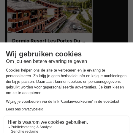
Dormio Resort Les Portes Du Mont Blanc
Rhône-alpes
,
Vallorcine
Studio 2
€ 230
Aanbevolen prijs:
€ 207
personen
-10%
Van 9 tot 10 aug, 1
nacht, Vanaf
Goedkope vakantieparken in
Haute-
Savoie