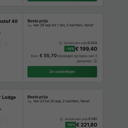
nstof 40
Beste prijs
Van 29 sep tot 1 okt, 2 nachten, Vanaf
€ 233
Aanbevolen prijs:
Koffiezetapparaat
Vriezer
Koelkast
Tuinmeubelen
Magnetron
€ 199,40
-14%
€ 55,70
Excl.
toeslagen op basis van 2
personen
Zie aanbiedingen
r Lodge
Beste prijs
Van 23 tot 25 sep, 2 nachten, Vanaf
€ 261
Aanbevolen prijs:
Koffiezetapparaat
Ligstoel
Vaatwasser
Vriezer
Koelkast
Tuin
€ 221,80
-15%