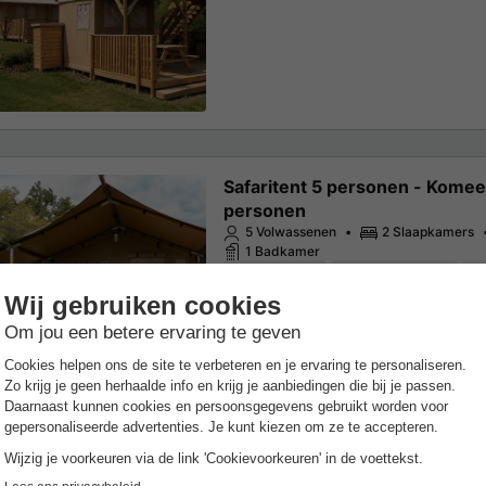
Safaritent 5 personen - Komeet
personen
5 Volwassenen
2 Slaapkamers
1 Badkamer
Wi-Fi toegang
Koffiezetapparaat
Vr
Meer weten
Safaritent 7 personen - Dream