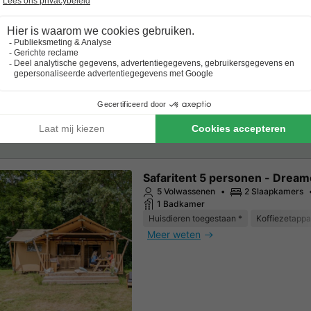
7 slaapplaatsen
7 Volwassenen
3 Slaapkamers
1 Badkamer
Wi-Fi toegang
Koffiezetapparaat
Vr
Meer weten
Safaritent 5 personen - Dream
5 Volwassenen
2 Slaapkamers
1 Badkamer
Huisdieren toegestaan *
Koffiezetappa
Meer weten