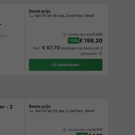
Beste prijs
Van 16 tot 18 sep, 2 nachten, Vanaf
€ 229
Aanbevolen prijs:
atwasser
Vriezer
Koelkast
Tuinmeubelen
Verwarming
Magnetron
€ 198,20
-13%
€ 97,70
Excl.
toeslagen op basis van 2
personen
Zie aanbiedingen
er - 2
Beste prijs
Van 23 tot 25 sep, 2 nachten, Vanaf
€ 177
Aanbevolen prijs: