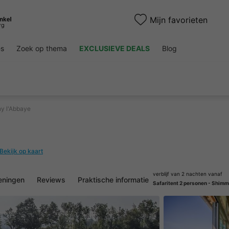
Mijn favorieten
es
Zoek op thema
EXCLUSIEVE DEALS
Blog
ny l'Abbaye
Bekijk op kaart
verblijf van 2 nachten vanaf
eningen
Reviews
Praktische informatie