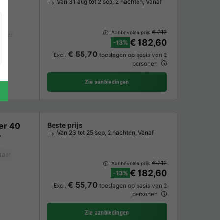
Van 31 aug tot 2 sep, 2 nachten, Vanaf
€ 212
Aanbevolen prijs:
iezer
Koelkast
Tuinmeubelen
Magnetron
Parkeerplaats
€ 182,60
-13%
€ 55,70
Excl.
toeslagen op basis van 2
personen
Zie aanbiedingen
er 40
Beste prijs
Van 23 tot 25 sep, 2 nachten, Vanaf
raat
Vriezer
Koelkast
Tuinmeubelen
Magnetron
TV
€ 212
Aanbevolen prijs:
€ 182,60
-13%
€ 55,70
Excl.
toeslagen op basis van 2
personen
Zie aanbiedingen