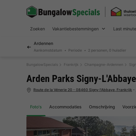
Zoeken
Vakantiebestemmingen
Last minut
Ardennen
Aankomstdatum
Periode
2 personen, 0 huisdier
BungalowSpecials
Frankrijk
Champagne-Ardennen
Sig
Arden Parks Signy-L'Abbaye
Route de la Vénerie 20 - 08460 Signy l'Abbaye, Frankrijk
-
Foto's
Accommodaties
Omschrijving
Voorzi