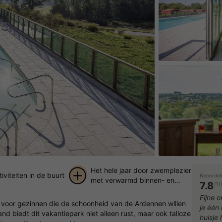
Het hele jaar door zwemplezier
tiviteiten in de buurt
Beoordel
met verwarmd binnen- en
7.8
/1
buitenzwembad
+ 11
Fijne 
k voor gezinnen die de schoonheid van de Ardennen willen
je één 
foto's
nd biedt dit vakantiepark niet alleen rust, maar ook talloze
huisje