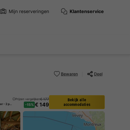
Mijn reserveringen
Klantenservice
Bewaren
Deel
€ 177
Prijzen vergelijken
Bekijk alle
€ 149
Safaritent 2 personen - Shimmer - 2 personen
accommodaties
-15%