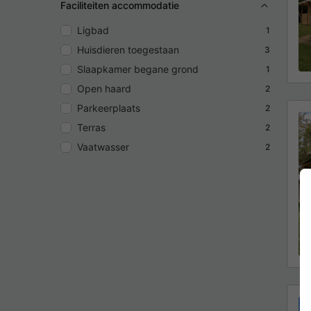
Faciliteiten accommodatie
Ligbad
1
Huisdieren toegestaan
3
Slaapkamer begane grond
1
Open haard
2
Parkeerplaats
2
Terras
2
Vaatwasser
2