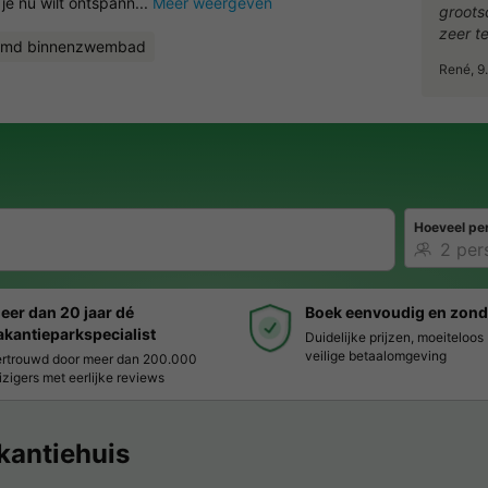
je nu wilt ontspann...
Meer weergeven
groots
zeer t
rmd binnenzwembad
René, 9
Hoeveel pe
eer dan 20 jaar dé
Boek eenvoudig en zond
akantieparkspecialist
Duidelijke prijzen, moeiteloo
veilige betaalomgeving
rtrouwd door meer dan 200.000
izigers met eerlijke reviews
kantiehuis