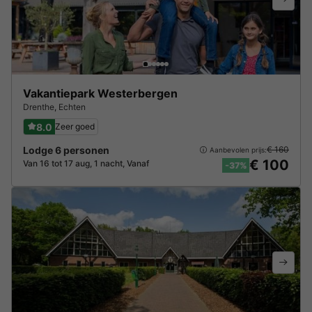
Vakantiepark Westerbergen
Drenthe
,
Echten
8.0
Zeer goed
Lodge 6 personen
€ 160
Aanbevolen prijs:
€ 100
Van 16 tot 17 aug, 1 nacht, Vanaf
-37%