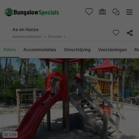
Aa en Hunze
Aankomstdatum
Periode
2 personen, 0 huisdier
Foto's
Accommodaties
Omschrijving
Voorzieningen
R
1/39