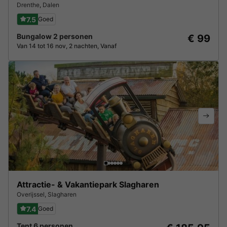
Drenthe
,
Dalen
7.5
Goed
Bungalow 2 personen
€ 99
Van 14 tot 16 nov, 2 nachten, Vanaf
Attractie- & Vakantiepark Slagharen
Overijssel
,
Slagharen
7.4
Goed
Tent 6 personen