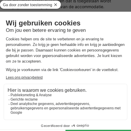
Het maximaal aantal huisdieren dat is toegestaan wordt
aangegeven in de gegevens van de accommodatie.
Praktische informatie
Aangepast faciliteiten voor mensen met beperkte mobiliteit
Receptie
Horecagelegenheid met terras
Aantal staanplaatsen op het park:
14 accommodaties
NRA (verhuurregistratienummer):
Wijzigings- en annuleringsvoorwaarden
Raadpleeg onze algemene voorwaarden.
Bekijk de kaart