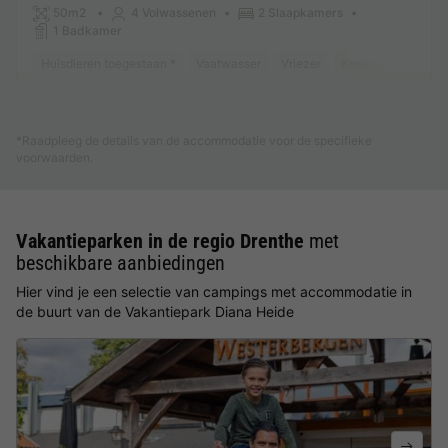
50m2
4 Volwassenen
2 Slaapkamers
1 Badkamer
Huisdieren toegestaan *
Vaatwasser
Vriezer
Koelkast
Tuinm
Meer weten
*Raadpleeg de details van de accommodatie voor de specifieke
voorwaarden.
Vakantieparken in de regio Drenthe
met
beschikbare aanbiedingen
Hier vind je een selectie van campings met accommodatie in
de buurt van de Vakantiepark Diana Heide