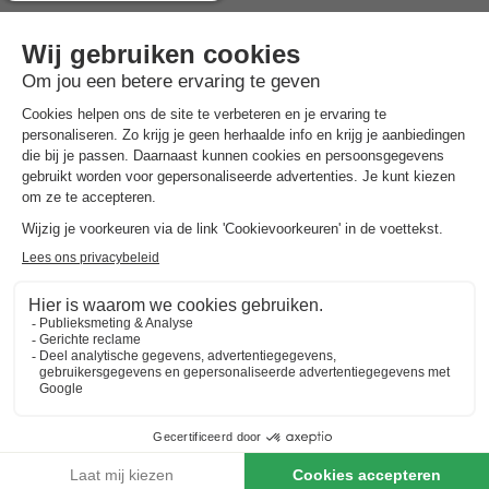
Highlights
van het vakantiepark
Aan het witte zandstrand
Naast een beschermd duinreservaat
Culturele en culinaire dagtrips
Residence Bray-Dunes Margats ligt aan de rand van het
gezellige centrum van de levendige badplaats Bray-Dunes.
Een uigestrekt en breed zandstrand en zee treft u op
loopafstand. Op een steenworp afstand vindt u het eerste
vertier aan terrasjes, restaurantjes en winkeltjes. Maar ook voor
natuurliefhebbers zijn er mogelijkheden. Op slechts 200 m. van