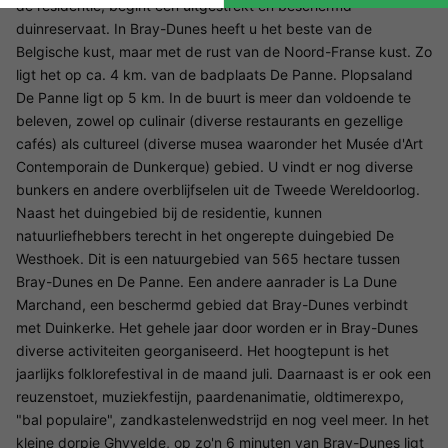
de residentie, begint een uitgestrekt en beschermd
duinreservaat. In Bray-Dunes heeft u het beste van de
Belgische kust, maar met de rust van de Noord-Franse kust. Zo
ligt het op ca. 4 km. van de badplaats De Panne. Plopsaland
De Panne ligt op 5 km. In de buurt is meer dan voldoende te
beleven, zowel op culinair (diverse restaurants en gezellige
cafés) als cultureel (diverse musea waaronder het Musée d'Art
Contemporain de Dunkerque) gebied. U vindt er nog diverse
bunkers en andere overblijfselen uit de Tweede Wereldoorlog.
Naast het duingebied bij de residentie, kunnen
natuurliefhebbers terecht in het ongerepte duingebied De
Westhoek. Dit is een natuurgebied van 565 hectare tussen
Bray-Dunes en De Panne. Een andere aanrader is La Dune
Marchand, een beschermd gebied dat Bray-Dunes verbindt
met Duinkerke. Het gehele jaar door worden er in Bray-Dunes
diverse activiteiten georganiseerd. Het hoogtepunt is het
jaarlijks folklorefestival in de maand juli. Daarnaast is er ook een
reuzenstoet, muziekfestijn, paardenanimatie, oldtimerexpo,
"bal populaire", zandkastelenwedstrijd en nog veel meer. In het
kleine dorpje Ghyvelde, op zo'n 6 minuten van Bray-Dunes ligt