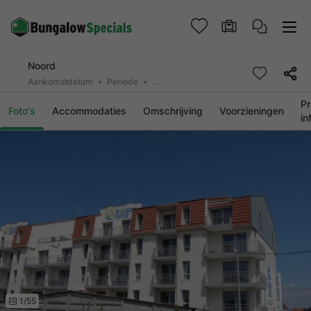
Noord
Aankomstdatum
Periode
2 personen, 0 huisdier
Pr
Foto's
Accommodaties
Omschrijving
Voorzieningen
in
1/55