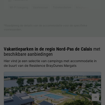
Wi-Fi toegang
Vaatwasser
Tuinmeubelen
Magnetron
Oven
Meer weten
*Raadpleeg de details van de accommodatie voor de specifieke
voorwaarden.
Vakantieparken in de regio Nord-Pas de Calais
met
beschikbare aanbiedingen
Hier vind je een selectie van campings met accommodatie in
de buurt van de Residence BrayDunes Margats