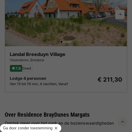
Landal Breeduyn Village
Vlaanderen
,
Bredene
7.8
Goed
Lodge 4 personen
€ 211,30
Van 15 tot 19 nov, 4 nachten, Vanaf
Over Residence BrayDunes Margats
Ontdek meer over het park en de bezienswaardigheden
in de buurt.