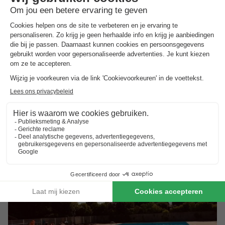
Parador Hippodroom Bredene
Vlaanderen
,
Bredene
Kaart
6.0
Voldoende
Exclusieve strandnabijheid met unieke strandflair
Ideale locatie voor natuurliefhebbers en…
Luxe chalets met geavanceerde faciliteiten
Toon prijzen