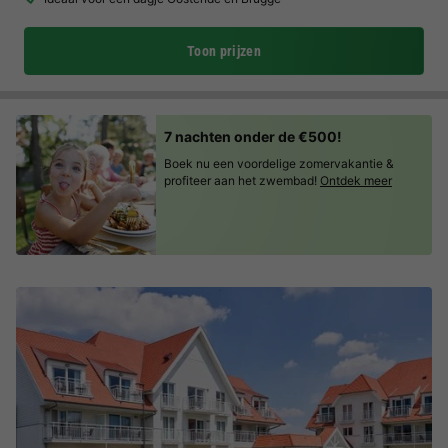
Toon prijzen
7 nachten onder de €500!
Boek nu een voordelige zomervakantie &
profiteer aan het zwembad!
Ontdek meer