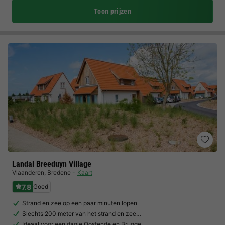
Toon prijzen
Landal Breeduyn Village
Vlaanderen
,
Bredene
Kaart
7.8
Goed
Strand en zee op een paar minuten lopen
Slechts 200 meter van het strand en zee…
Ideaal voor een dagje Oostende en Brugge