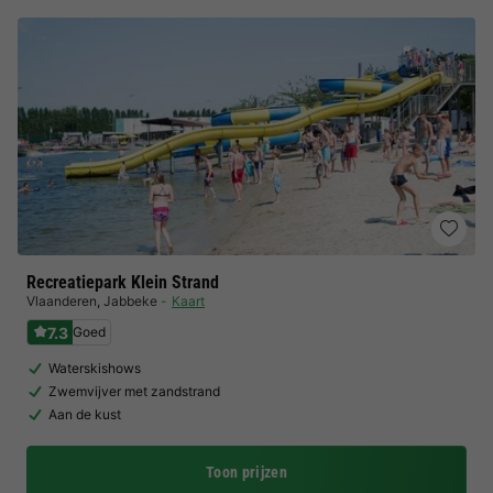
Recreatiepark Klein Strand
Vlaanderen
,
Jabbeke
Kaart
7.3
Goed
Waterskishows
Zwemvijver met zandstrand
Aan de kust
Toon prijzen