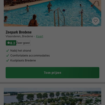
Zeepark Bredene
Vlaanderen
,
Bredene
Kaart
8.2
Zeer goed
Nabij het strand
Comfortabele accommodaties
Kustplaats Bredene
Toon prijzen