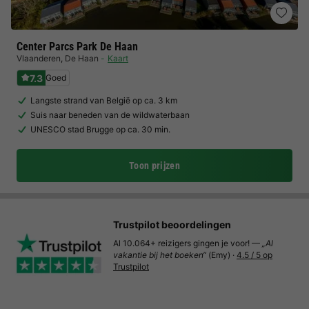
Center Parcs Park De Haan
Vlaanderen
,
De Haan
Kaart
7.3
Goed
Langste strand van België op ca. 3 km
Suis naar beneden van de wildwaterbaan
UNESCO stad Brugge op ca. 30 min.
Toon prijzen
Trustpilot beoordelingen
Al 10.064+ reizigers gingen je voor! —
„Al
vakantie bij het boeken“
(Emy) ·
4.5 / 5 op
Trustpilot