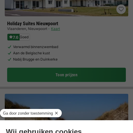
Holiday Suites Nieuwpoort
Vlaanderen
,
Nieuwpoort
Kaart
7.6
Goed
Verwarmd binnenzwembad
Aan de Belgische kust
Nabij Brugge en Duinkerke
Toon prijzen