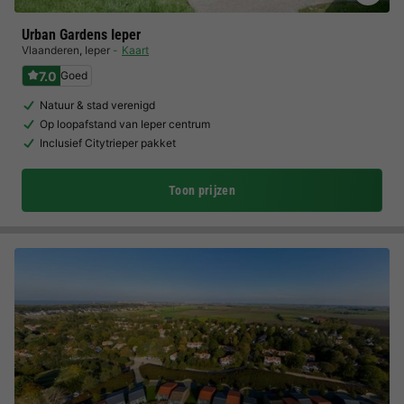
Urban Gardens Ieper
Vlaanderen
,
Ieper
Kaart
7.0
Goed
Natuur & stad verenigd
Op loopafstand van Ieper centrum
Inclusief Citytrieper pakket
Toon prijzen