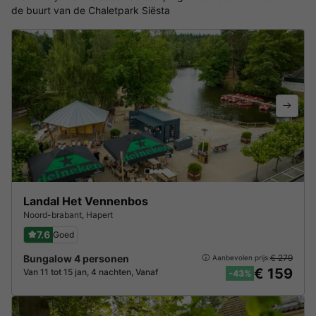
de buurt van de Chaletpark Siësta
Landal Het Vennenbos
Noord-brabant
,
Hapert
7.6
Goed
Bungalow 4 personen
€ 279
Aanbevolen prijs:
€ 159
Van 11 tot 15 jan, 4 nachten, Vanaf
-43%