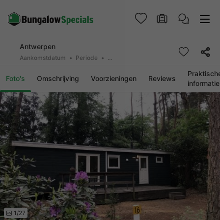
Antwerpen
Aankomstdatum
Periode
2 personen, 0 huisdier
Praktisch
Foto's
Omschrijving
Voorzieningen
Reviews
informatie
1/27