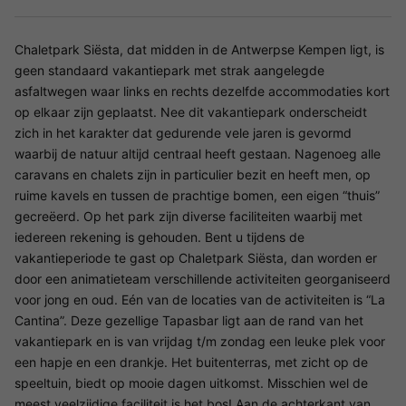
Chaletpark Siësta, dat midden in de Antwerpse Kempen ligt, is
geen standaard vakantiepark met strak aangelegde
asfaltwegen waar links en rechts dezelfde accommodaties kort
op elkaar zijn geplaatst. Nee dit vakantiepark onderscheidt
zich in het karakter dat gedurende vele jaren is gevormd
waarbij de natuur altijd centraal heeft gestaan. Nagenoeg alle
caravans en chalets zijn in particulier bezit en heeft men, op
ruime kavels en tussen de prachtige bomen, een eigen “thuis”
gecreëerd. Op het park zijn diverse faciliteiten waarbij met
iedereen rekening is gehouden. Bent u tijdens de
vakantieperiode te gast op Chaletpark Siësta, dan worden er
door een animatieteam verschillende activiteiten georganiseerd
voor jong en oud. Eén van de locaties van de activiteiten is “La
Cantina”. Deze gezellige Tapasbar ligt aan de rand van het
vakantiepark en is van vrijdag t/m zondag een leuke plek voor
een hapje en een drankje. Het buitenterras, met zicht op de
speeltuin, biedt op mooie dagen uitkomst. Misschien wel de
meest veelzijdige faciliteit is het bos! Aan de achterkant van