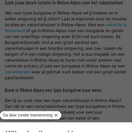
Zoek jouw ideale locatie in Rhône-Alpes voor het vakantiehuis
Wat voor type bungalow in Rhône-Alpes wil jij boeken en in
welke omgeving wil jij zitten? Laat je inspireren door de mooiste
locaties en vakantiehuizen in Rhône-Alpes. Kies een
vakantie in
Nederland
of ga in Rhône-Alpes voor een bungalow en geniet
van een prachtige omgeving waar jij tot rust kunt komen. Bij
BungalowSpecials vind je een groot aanbod aan
vakantiehuisjes in een bosrijke omgeving, aan zee, tussen de
bergen of in een rustige omgeving. Het is dus mogelijk om een
vakantiehuis in Rhône-Alpes te huren met onder andere veel
ruimte en privacy of juist een bungalow in Rhône-Alpes op een
vakantiepark
waar je gebruik kunt maken van een groot aantal
parkfaciliteiten.
Boek in Rhône-Alpes een type bungalow naar wens
Ben jij op zoek naar een type vakantiehuisje in Rhône-Alpes?
Dan zijn er een verscheidenheid aan type bungalows in Rhône-
Alpes om te huren. Kies bijvoorbeeld voor een luxe
vakantiehuis, een bungalow aan het water of een
vakantiewoning op een kindvriendelijk vakantiepark. Waar je
ook voor kiest, met een vakantiehuisje in Rhône-Alpes en de