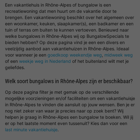
Een vakantiehuis in Rhône-Alpes of bungalow is een
recreatiewoning dat men huurt om de vakantie door te
brengen. Een vakantiewoning beschikt over het algemeen over
een woonkamer, keuken, slaapkamer(s), een badkamer en een
tuin of terras om buiten te kunnen vertoeven. Benieuwd naar
welke bungalows in Rhône-Alpes wij op BungalowSpecials te
bieden hebben? Op deze pagina vind je een een divers en
veelzijdig aanbod aan vakantiehuizen in Rhône-Alpes. Ideaal
voor wanneer je een
goedkoop weekendje weg
,
midweek weg
of een
weekje weg in Nederland
of het buitenland wilt met je
geliefdes.
Welk soort bungalows in Rhône-Alpes zijn er beschikbaar?
Op deze pagina filter je met gemak op de verschillende
mogelijke voorzieningen en/of faciliteiten om een vakantiehuisje
in Rhône-Alpes te vinden die aansluit op jouw wensen. Ben je er
nog niet zeker van waar je precies naar op zoek bent? Wij
helpen je graag in Rhône-Alpes een bungalow te boeken. Wil jij
er op het laatste moment even tussenuit? Kies dan voor een
last minute vakantiehuisje
.