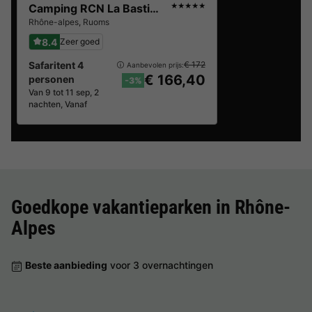
Camping RCN La Bastide en Ardèche
★★★★★
Rhône-alpes
,
Ruoms
8.4
Zeer goed
Safaritent 4
€ 172
Aanbevolen prijs:
€ 166,40
personen
-3%
Van 9 tot 11 sep, 2
nachten, Vanaf
Goedkope vakantieparken in
Rhône-
Alpes
Beste aanbieding
voor 3 overnachtingen