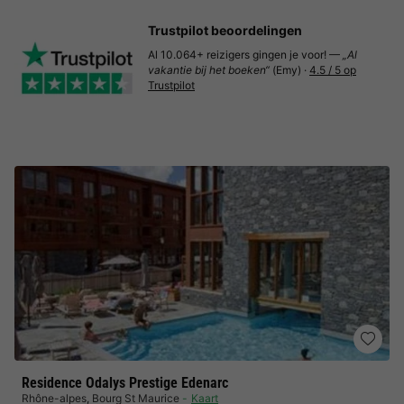
Trustpilot beoordelingen
Al 10.064+ reizigers gingen je voor! —
„Al
vakantie bij het boeken“
(Emy) ·
4.5 / 5 op
Trustpilot
Residence Odalys Prestige Edenarc
Rhône-alpes
,
Bourg St Maurice
Kaart