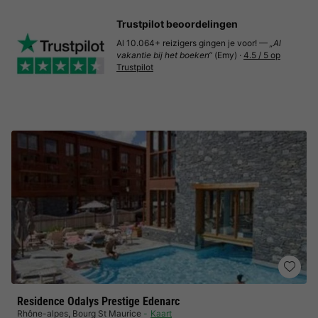
Trustpilot beoordelingen
Al 10.064+ reizigers gingen je voor! —
„Al
vakantie bij het boeken“
(Emy) ·
4.5 / 5 op
Trustpilot
Residence Odalys Prestige Edenarc
Rhône-alpes
,
Bourg St Maurice
Kaart