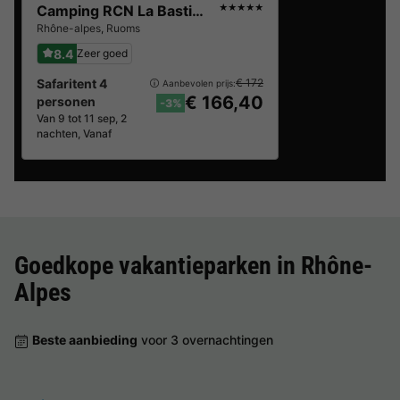
Camping RCN La Bastide en Ardèche
★★★★★
Rhône-alpes
,
Ruoms
8.4
Zeer goed
Safaritent 4
€ 172
Aanbevolen prijs:
€ 166,40
personen
-3%
Van 9 tot 11 sep, 2
nachten, Vanaf
Goedkope vakantieparken in
Rhône-
Alpes
Beste aanbieding
voor 3 overnachtingen