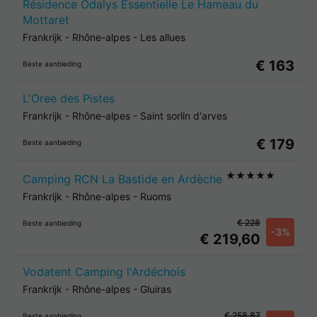
Résidence Odalys Essentielle Le Hameau du
Mottaret
Frankrijk
-
Rhône-alpes
-
Les allues
€ 163
Beste aanbieding
L'Oree des Pistes
Frankrijk
-
Rhône-alpes
-
Saint sorlin d'arves
€ 179
Beste aanbieding
★★★★★
Camping RCN La Bastide en Ardèche
Frankrijk
-
Rhône-alpes
-
Ruoms
€ 228
Beste aanbieding
-3%
€ 219,60
Vodatent Camping l'Ardéchois
Frankrijk
-
Rhône-alpes
-
Gluiras
€ 258,87
Beste aanbieding