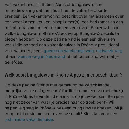
Een vakantiehuis in Rhône-Alpes of bungalow is een
recreatiewoning dat men huurt om de vakantie door te
brengen. Een vakantiewoning beschikt over het algemeen over
een woonkamer, keuken, slaapkamer(s), een badkamer en een
tuin of terras om buiten te kunnen vertoeven. Benieuwd naar
welke bungalows in Rhône-Alpes wij op BungalowSpecials te
bieden hebben? Op deze pagina vind je een een divers en
veelzijdig aanbod aan vakantiehuizen in Rhône-Alpes. Ideaal
voor wanneer je een
goedkoop weekendje weg
,
midweek weg
of een
weekje weg in Nederland
of het buitenland wilt met je
geliefdes.
Welk soort bungalows in Rhône-Alpes zijn er beschikbaar?
Op deze pagina filter je met gemak op de verschillende
mogelijke voorzieningen en/of faciliteiten om een vakantiehuisje
in Rhône-Alpes te vinden die aansluit op jouw wensen. Ben je er
nog niet zeker van waar je precies naar op zoek bent? Wij
helpen je graag in Rhône-Alpes een bungalow te boeken. Wil jij
er op het laatste moment even tussenuit? Kies dan voor een
last minute vakantiehuisje
.