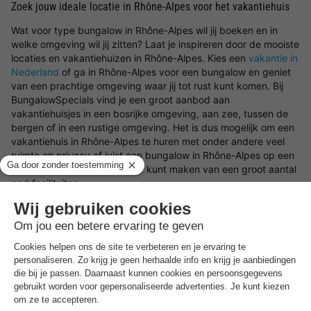
Zoek jouw ideale locatie in Rhône-Alpes voor het vakantiehuis
Wat voor type bungalow in Rhône-Alpes wil jij boeken en in
welke omgeving wil jij zitten? Laat je inspireren door de mooiste
locaties en vakantiehuizen in Rhône-Alpes. Kies een
vakantie in
Nederland
of ga in Rhône-Alpes voor een bungalow en geniet
van een prachtige omgeving waar jij tot rust kunt komen. Bij
BungalowSpecials vind je een groot aanbod aan
vakantiehuisjes in een bosrijke omgeving, aan zee, tussen de
bergen of in een rustige omgeving. Het is dus mogelijk om een
vakantiehuis in Rhône-Alpes te huren met onder andere veel
ruimte en privacy of juist een bungalow in Rhône-Alpes op een
vakantiepark
waar je gebruik kunt maken van een groot aantal
parkfaciliteiten.
Boek in Rhône-Alpes een type bungalow naar wens
Ben jij op zoek naar een type vakantiehuisje in Rhône-Alpes?
Dan zijn er een verscheidenheid aan type bungalows in Rhône-
Alpes om te huren. Kies bijvoorbeeld voor een luxe
vakantiehuis, een bungalow aan het water of een
vakantiewoning op een kindvriendelijk vakantiepark. Waar je
ook voor kiest, met een vakantiehuisje in Rhône-Alpes en de