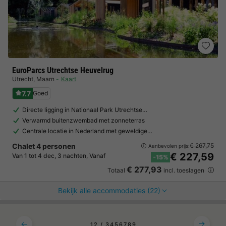
EuroParcs Utrechtse Heuvelrug
Utrecht
,
Maarn
Kaart
7.7
Goed
Directe ligging in Nationaal Park Utrechtse…
Verwarmd buitenzwembad met zonneterras
Centrale locatie in Nederland met geweldige…
Chalet 4 personen
€ 267,75
Aanbevolen prijs:
€ 227,59
Van 1 tot 4 dec, 3 nachten, Vanaf
-15%
€ 277,93
Totaal
incl. toeslagen
Bekijk alle accommodaties (22)
1
2
3
4
5
6
7
8
9