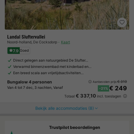
Landal Sluftervallei
Noord-holland
,
De Cocksdorp
Kaart
7.9
Goed
Direct gelegen aan natuurgebied De Slufter…
Verwarmd binnenzwembad met kinderbad en…
Een breed scala aan vrijetijdsactiviteiten…
Bungalow 4 personen
€ 319
Aanbevolen prijs:
€ 249
Van 4 tot 7 dec, 3 nachten, Vanaf
-21%
€ 337,10
Totaal
incl. toeslagen
Bekijk alle accommodaties (8)
Trustpilot beoordelingen