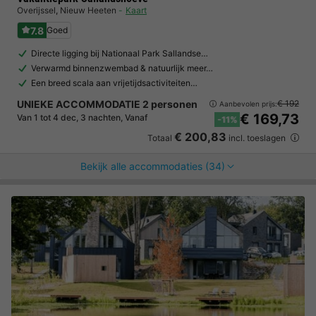
Overijssel
,
Nieuw Heeten
Kaart
7.8
Goed
Directe ligging bij Nationaal Park Sallandse…
Verwarmd binnenzwembad & natuurlijk meer…
Een breed scala aan vrijetijdsactiviteiten…
UNIEKE ACCOMMODATIE 2 personen
€ 192
Aanbevolen prijs:
€ 169,73
Van 1 tot 4 dec, 3 nachten, Vanaf
-11%
€ 200,83
Totaal
incl. toeslagen
Bekijk alle accommodaties (34)