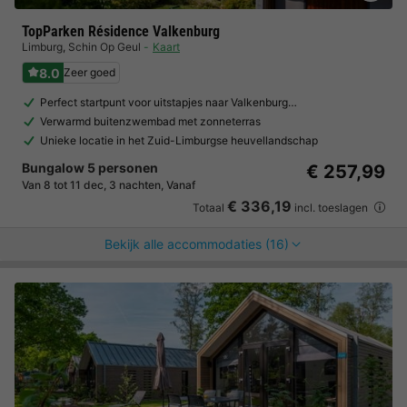
TopParken Résidence Valkenburg
Limburg
,
Schin Op Geul
Kaart
8.0
Zeer goed
Perfect startpunt voor uitstapjes naar Valkenburg…
Verwarmd buitenzwembad met zonneterras
Unieke locatie in het Zuid-Limburgse heuvellandschap
Bungalow 5 personen
€ 257,99
Van 8 tot 11 dec, 3 nachten, Vanaf
€ 336,19
Totaal
incl. toeslagen
Bekijk alle accommodaties (16)