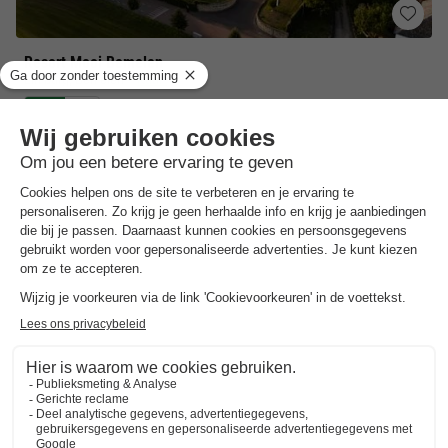
Resort Mooi Bemelen
Limburg
,
Bemelen
Kaart
7.7
Goed
Een resort met moderne vakantiewoningen
Voor de rustzoeker
Veel te zien en te doen
VAKANTIEHUIS 4 personen
€ 256
Van 2 tot 5 nov, 3 nachten, Vanaf
€ 322,50
Totaal
incl. toeslagen
Bekijk alle accommodaties (26)
7 nachten onder de €500!
Boek nu een voordelige zomervakantie &
profiteer aan het zwembad!
Ontdek meer