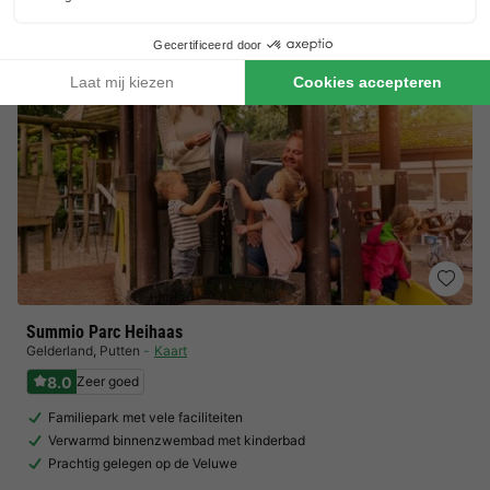
Summio Parc Heihaas
Gelderland
,
Putten
Kaart
8.0
Zeer goed
Familiepark met vele faciliteiten
Verwarmd binnenzwembad met kinderbad
Prachtig gelegen op de Veluwe