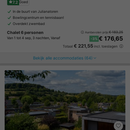
7.2
Goed
In de buurt van Julianatoren
Bowlingcentrum en tennisbaan!
Overdekt zwembad
Chalet 6 personen
€ 183,25
Aanbevolen prijs:
€ 176,65
Van 1 tot 4 sep, 3 nachten, Vanaf
-3%
€ 221,55
Totaal
incl. toeslagen
Bekijk alle accommodaties (64)