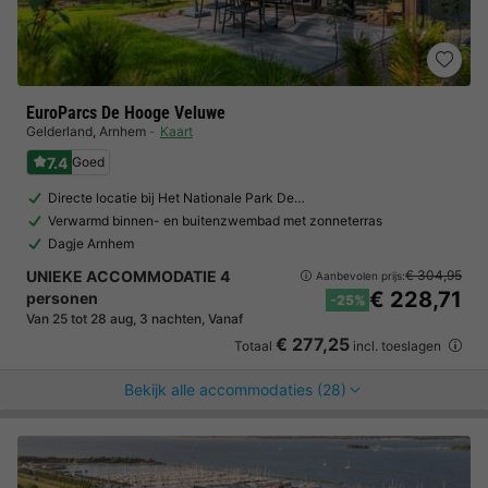
EuroParcs De Hooge Veluwe
Gelderland
,
Arnhem
Kaart
7.4
Goed
Directe locatie bij Het Nationale Park De…
Verwarmd binnen- en buitenzwembad met zonneterras
Dagje Arnhem
UNIEKE ACCOMMODATIE 4
€ 304,95
Aanbevolen prijs:
€ 228,71
personen
-25%
Van 25 tot 28 aug, 3 nachten, Vanaf
€ 277,25
Totaal
incl. toeslagen
Bekijk alle accommodaties (28)