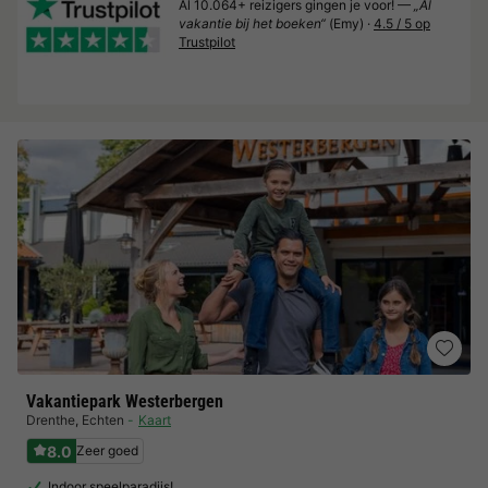
Al 10.064+ reizigers gingen je voor! —
„Al
vakantie bij het boeken“
(Emy) ·
4.5 / 5 op
Trustpilot
Vakantiepark Westerbergen
Drenthe
,
Echten
Kaart
8.0
Zeer goed
Indoor speelparadijs!