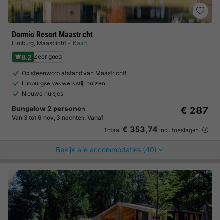
Dormio Resort Maastricht
Limburg
,
Maastricht
Kaart
8.2
Zeer goed
Op steenworp afstand van Maastricht!
Limburgse vakwerkstijl huizen
Nieuwe huisjes
Bungalow 2 personen
€ 287
Van 3 tot 6 nov, 3 nachten, Vanaf
€ 353,74
Totaal
incl. toeslagen
Bekijk alle accommodaties (40)