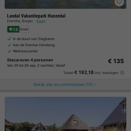
Landal Vakantiepark Hunzedal
Drenthe
,
Borger
Kaart
7.6
Goed
In de buurt van Slagharen
Aan de Drentse Hondsrug
Wellnesscenter
Stacaravan 4 personen
€ 135
Van 25 tot 28 sep, 3 nachten, Vanaf
€ 192,18
Totaal
incl. toeslagen
Bekijk alle accommodaties (10)