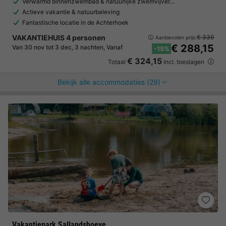
Verwarmd binnenzwembad & natuurlijke zwemvijver…
Actieve vakantie & natuurbeleving
Fantastische locatie in de Achterhoek
VAKANTIEHUIS 4 personen
€ 339
Aanbevolen prijs:
€ 288,15
Van 30 nov tot 3 dec, 3 nachten, Vanaf
-15%
€ 324,15
Totaal
incl. toeslagen
Bekijk alle accommodaties (29)
Vakantiepark Sallandshoeve