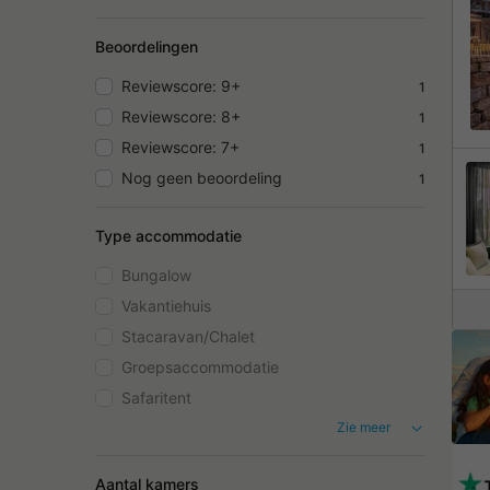
Beoordelingen
Reviewscore: 9+
1
Reviewscore: 8+
1
Reviewscore: 7+
1
Nog geen beoordeling
1
Type accommodatie
Bungalow
Vakantiehuis
Stacaravan/Chalet
Groepsaccommodatie
Safaritent
Zie meer
Aantal kamers