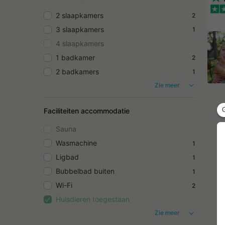
2 slaapkamers
2
3 slaapkamers
1
4 slaapkamers
1 badkamer
2
2 badkamers
1
Zie meer
Faciliteiten accommodatie
Sauna
Wasmachine
1
Ligbad
1
Bubbelbad buiten
1
Wi-Fi
2
Huisdieren toegestaan
Zie meer