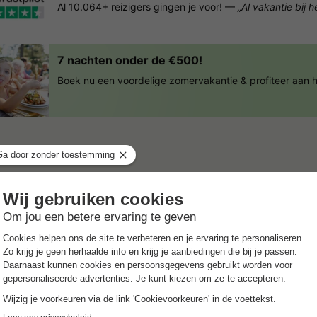
Al 10.064+ reizigers gingen je voor! —
„Al vakantie bij 
7 nachten onder de €500!
Boek nu een voordelige zomervakantie & profiteer aan