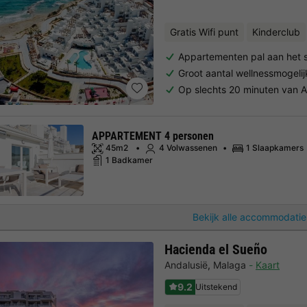
Gratis Wifi punt
Kinderclub
Appartementen pal aan het 
Groot aantal wellnessmogeli
Op slechts 20 minuten van A
APPARTEMENT 4 personen
45m2
4 Volwassenen
1 Slaapkamers
1 Badkamer
Bekijk alle accommodatie
Hacienda el Sueño
Andalusië
,
Malaga
Kaart
9.2
Uitstekend