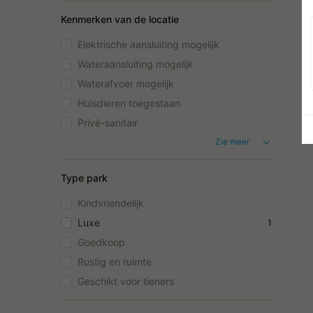
Kenmerken van de locatie
Elektrische aansluiting mogelijk
Wateraansluiting mogelijk
Waterafvoer mogelijk
Huisdieren toegestaan
Privé-sanitair
Zie meer
Type park
Kindvriendelijk
Luxe
1
Goedkoop
Rustig en ruimte
Geschikt voor tieners