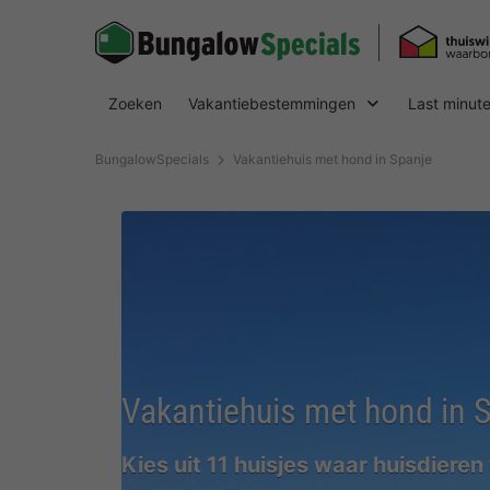
Zoeken
Vakantiebestemmingen
Last minut
BungalowSpecials
Vakantiehuis met hond in Spanje
Vakantiehuis met hond in 
Kies uit 11 huisjes waar huisdieren