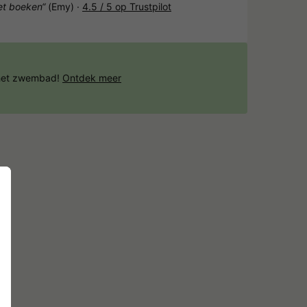
het boeken“
(Emy) ·
4.5 / 5 op Trustpilot
 het zwembad!
Ontdek meer