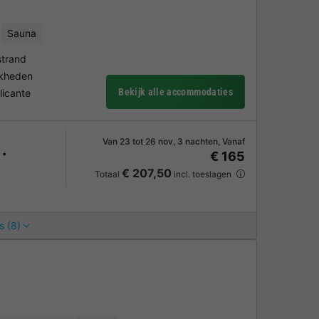
Sauna
strand
jkheden
Bekijk alle accommodaties
licante
Van 23 tot 26 nov, 3 nachten, Vanaf
€ 165
€ 207,50
Totaal
incl. toeslagen
s (8)