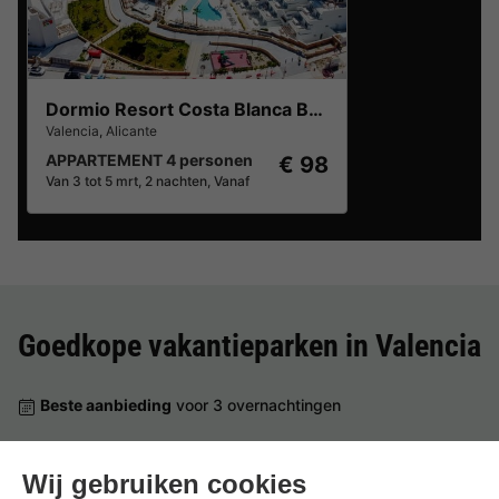
Dormio Resort Costa Blanca Beach & Spa
Valencia
,
Alicante
APPARTEMENT 4 personen
€ 98
Van 3 tot 5 mrt, 2 nachten, Vanaf
Goedkope vakantieparken in
Valencia
Beste aanbieding
voor 3 overnachtingen
Dormio Resort Costa Blanca Beach & Spa