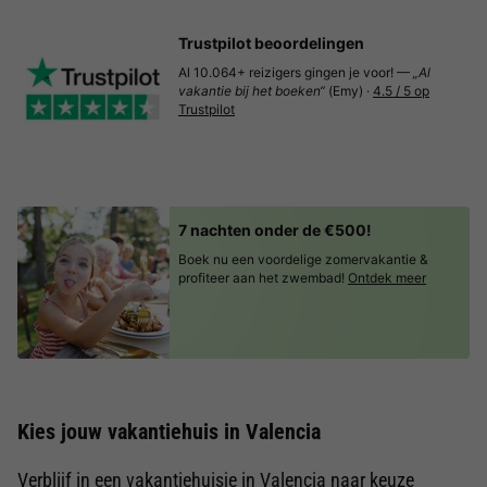
Trustpilot beoordelingen
Al 10.064+ reizigers gingen je voor! —
„Al
vakantie bij het boeken“
(Emy) ·
4.5 / 5 op
Trustpilot
7 nachten onder de €500!
Boek nu een voordelige zomervakantie &
profiteer aan het zwembad!
Ontdek meer
Kies jouw vakantiehuis in Valencia
Verblijf in een vakantiehuisje in Valencia naar keuze