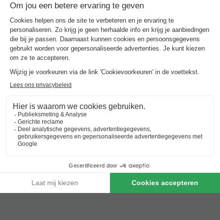
Spanje
-
Valencia
-
Alicante
€ 165
Beste aanbieding
Vakantieparken met zwembad in
Valencia
Beste aanbieding
voor 3 overnachtingen
Dormio Resort Costa Blanca Beach & Spa
Spanje
-
Valencia
-
Alicante
€ 165
Beste aanbieding