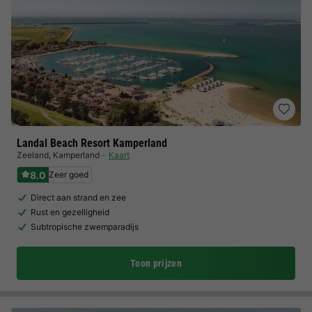
Landal Beach Resort Kamperland
Zeeland
,
Kamperland
Kaart
8.0
Zeer goed
Direct aan strand en zee
Rust en gezelligheid
Subtropische zwemparadijs
Toon prijzen