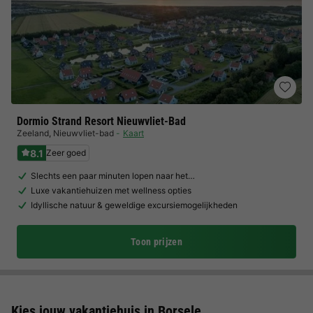
Dormio Strand Resort Nieuwvliet-Bad
Zeeland
,
Nieuwvliet-bad
Kaart
8.1
Zeer goed
Slechts een paar minuten lopen naar het…
Luxe vakantiehuizen met wellness opties
Idyllische natuur & geweldige excursiemogelijkheden
Toon prijzen
Kies jouw vakantiehuis in Borsele