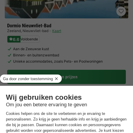
Dormio Nieuwvliet-Bad
Zeeland
,
Nieuwvliet-bad
Kaart
6.6
Voldoende
Aan de Zeeuwse kust
Binnen- en buitenzwembad
Unieke accommodaties, zoals Pets- en Poolwoningen
Toon prijzen