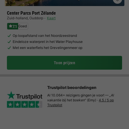
Center Parcs Port Zélande
Zuid-holland
,
Ouddorp
Kaart
7.1
Goed
Op loopafstand van het Noordzeestrand
Eindeloze waterpret in het Water Playhouse
Met een waterfiets het Grevelingenmeer op
Toon prijzen
Trustpilot beoordelingen
Al 10.064+ reizigers gingen je voor! —
„Al
vakantie bij het boeken“
(Emy) ·
4.5 / 5 op
Trustpilot