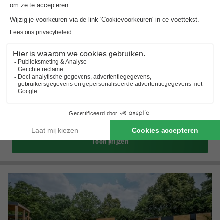
Blue Green Holiday Vakantiehuizen
Zeeland
,
Yerseke
Kaart
9.8
Uitstekend
Toplocaties in Zeeland
Individuele vakantiehuizen
Dichtbij het strand
Toon prijzen