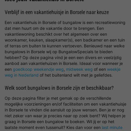
Verblijf in een vakantiehuisje in Borsele naar keuze
Een vakantiehuis in Borsele of bungalow is een recreatiewoning
dat men huurt om de vakantie door te brengen. Een
vakantiewoning beschikt over het algemeen over een
woonkamer, keuken, slaapkamer(s), een badkamer en een tuin
of terras om buiten te kunnen vertoeven. Benieuwd naar welke
bungalows in Borsele wij op BungalowSpecials te bieden
hebben? Op deze pagina vind je een een divers en veelzijdig
aanbod aan vakantiehuizen in Borsele. Ideaal voor wanneer je
een
goedkoop weekendje weg
,
midweek weg
of een
weekje
weg in Nederland
of het buitenland wilt met je geliefdes.
Welk soort bungalows in Borsele zijn er beschikbaar?
Op deze pagina filter je met gemak op de verschillende
mogelijke voorzieningen en/of faciliteiten om een vakantiehuisje
in Borsele te vinden die aansluit op jouw wensen. Ben je er nog
niet zeker van waar je precies naar op zoek bent? Wij helpen je
graag in Borsele een bungalow te boeken. Wil jij er op het
laatste moment even tussenuit? Kies dan voor een
last minute