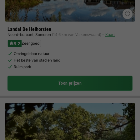
Landal De Heihorsten
Noord-brabant
,
Someren
(14,6 km van Valkenswaard)
Kaart
8.2
Zeer goed
Omringd door natuur
Het beste van stad en land
Ruim park
Toon prijzen