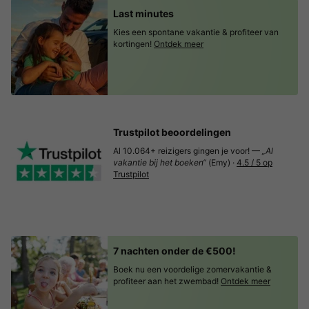
Last minutes
Kies een spontane vakantie & profiteer van
kortingen!
Ontdek meer
Trustpilot beoordelingen
Al 10.064+ reizigers gingen je voor! —
„Al
vakantie bij het boeken“
(Emy) ·
4.5 / 5 op
Trustpilot
7 nachten onder de €500!
Boek nu een voordelige zomervakantie &
profiteer aan het zwembad!
Ontdek meer