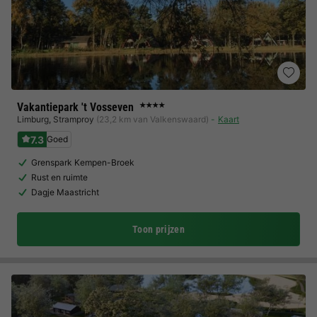
Vakantiepark 't Vosseven
★★★★
Limburg
,
Stramproy
(23,2 km van Valkenswaard)
Kaart
7.3
Goed
Grenspark Kempen-Broek
Rust en ruimte
Dagje Maastricht
Toon prijzen