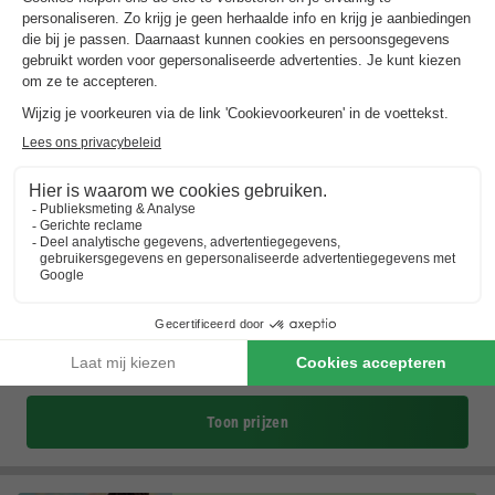
Vodatent Camping Amable
Noord-brabant
,
Someren
(17,3 km van Valkenswaard)
Kaart
9.5
Uitstekend
Gratis WiFi & luxe tenten
Rustige, groene omgeving
Sports & games for everyone
Toon prijzen