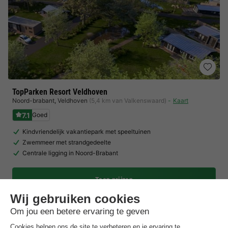
TopParken Resort Veldhoven
Noord-brabant
,
Veldhoven
(5,4 km van Valkenswaard)
Kaart
7.1
Goed
Kindvriendelijk vakantiepark met speeltuinen
Zwemmeer met strandgedeelte
Centrale ligging in Noord-Brabant
Toon prijzen