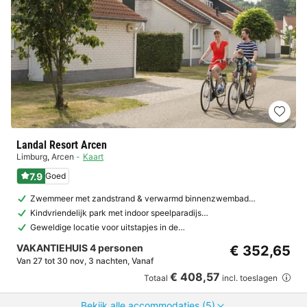
Landal Resort Arcen
Limburg
,
Arcen
Kaart
7.9
Goed
Zwemmeer met zandstrand & verwarmd binnenzwembad…
Kindvriendelijk park met indoor speelparadijs…
Geweldige locatie voor uitstapjes in de…
VAKANTIEHUIS 4 personen
€ 352,65
Van 27 tot 30 nov, 3 nachten, Vanaf
€ 408,57
Totaal
incl. toeslagen
Bekijk alle accommodaties (5)