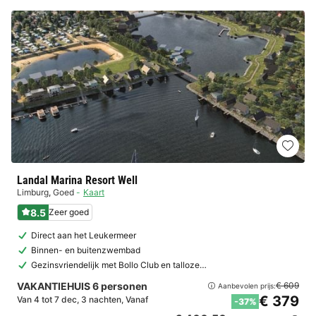
Landal Marina Resort Well
Limburg
,
Goed
Kaart
8.5
Zeer goed
Direct aan het Leukermeer
Binnen- en buitenzwembad
Gezinsvriendelijk met Bollo Club en talloze…
VAKANTIEHUIS 6 personen
€ 609
Aanbevolen prijs:
€ 379
Van 4 tot 7 dec, 3 nachten, Vanaf
-37%