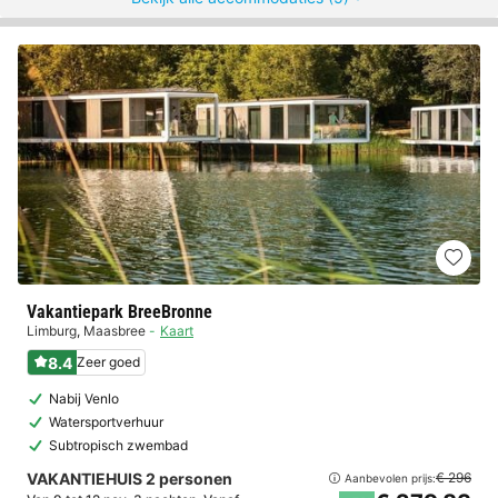
Vakantiepark BreeBronne
Limburg
,
Maasbree
Kaart
8.4
Zeer goed
Nabij Venlo
Watersportverhuur
Subtropisch zwembad
VAKANTIEHUIS 2 personen
€ 296
Aanbevolen prijs: