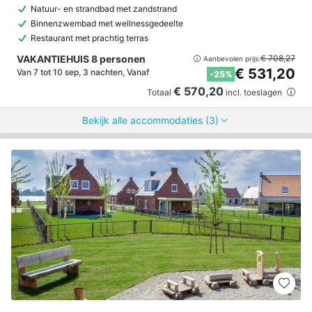
Natuur- en strandbad met zandstrand
Binnenzwembad met wellnessgedeelte
Restaurant met prachtig terras
VAKANTIEHUIS 8 personen
€ 708,27
Aanbevolen prijs:
€ 531,20
Van 7 tot 10 sep, 3 nachten, Vanaf
-25%
€ 570,20
Totaal
incl. toeslagen
Bekijk alle accommodaties (3)