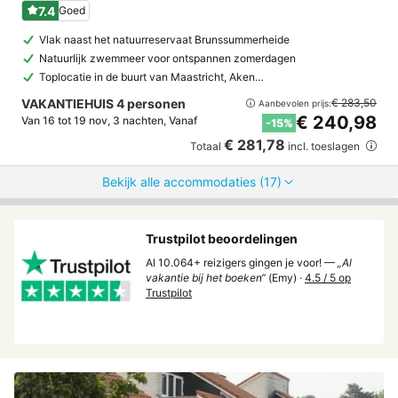
7.4
Goed
Vlak naast het natuurreservaat Brunssummerheide
Natuurlijk zwemmeer voor ontspannen zomerdagen
Toplocatie in de buurt van Maastricht, Aken…
VAKANTIEHUIS 4 personen
€ 283,50
Aanbevolen prijs:
€ 240,98
Van 16 tot 19 nov, 3 nachten, Vanaf
-15%
€ 281,78
Totaal
incl. toeslagen
Bekijk alle accommodaties (17)
Trustpilot beoordelingen
Al 10.064+ reizigers gingen je voor! —
„Al
vakantie bij het boeken“
(Emy) ·
4.5 / 5 op
Trustpilot