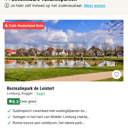
Je hebt zelf invloed op het zoekresultaat.
Meer weten
Zuid-Nederland Sale
Recreatiepark de Leistert
Limburg
,
Roggel
Kaart
8.3
Zeer goed
Subtropisch zwembad met waterglijbanen en…
Gelegen in het hart van Middel-Limburg vlakbij…
Ruime keuze aan verblijven, het ideale park…