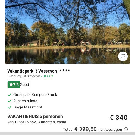
Vakantiepark 't Vosseven
★★★★
Limburg
,
Stramproy
Kaart
7.3
Goed
Grenspark Kempen-Broek
Rust en ruimte
Dagje Maastricht
VAKANTIEHUIS 5 personen
€ 340
Van 12 tot 15 nov, 3 nachten, Vanaf
€ 399,50
Totaal
incl. toeslagen