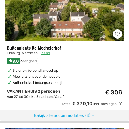
Buitenplaats De Mechelerhof
Limburg
,
Mechelen
Kaart
8.0
Zeer goed
5 sterren beloond landschap
Mooi uitzicht over de heuvels
Authentieke Limburgse vakstijl
VAKANTIEHUIS 2 personen
€ 306
Van 27 tot 30 okt, 3 nachten, Vanaf
€ 370,10
Totaal
incl. toeslagen
Bekijk alle accommodaties (3)