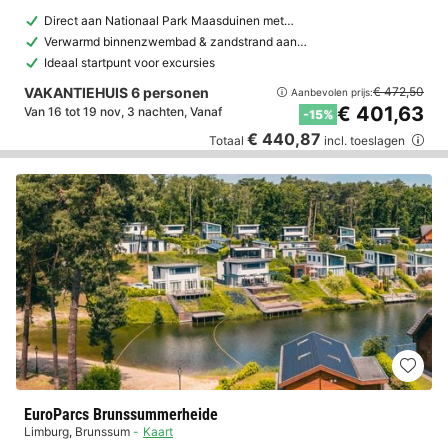
Direct aan Nationaal Park Maasduinen met…
Verwarmd binnenzwembad & zandstrand aan…
Ideaal startpunt voor excursies
VAKANTIEHUIS 6 personen
€ 472,50
Aanbevolen prijs:
€ 401,63
Van 16 tot 19 nov, 3 nachten, Vanaf
-15%
€ 440,87
Totaal
incl. toeslagen
EuroParcs Brunssummerheide
Limburg
,
Brunssum
Kaart