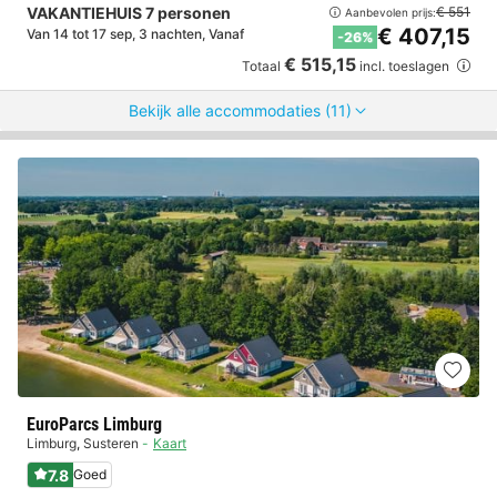
VAKANTIEHUIS 7 personen
€ 551
Aanbevolen prijs:
€ 407,15
Van 14 tot 17 sep, 3 nachten, Vanaf
-26%
€ 515,15
Totaal
incl. toeslagen
Bekijk alle accommodaties (11)
EuroParcs Limburg
Limburg
,
Susteren
Kaart
7.8
Goed