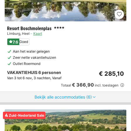
Resort Boschmolenplas
★★★★
Limburg
,
Heel
Kaart
7.6
Goed
Aan het water gelegen
Zeer nette vakantiehuizen
Outlet Roermond
VAKANTIEHUIS 6 personen
€ 285,10
Van 3 tot 6 nov, 3 nachten, Vanaf
€ 366,90
Totaal
incl. toeslagen
Bekijk alle accommodaties (6)
Zuid-Nederland Sale