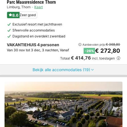
Parc Maasresidence Thorn
Limburg
,
Thorn
Kaart
8.6
Zeer goed
Exclusief resort met jachthaven
Sfeervolle accommodaties
Dagstrand en overdekt zwembad
VAKANTIEHUIS 4 personen
€ 368,80
Aanbevolen prijs:
€ 272,80
Van 30 nov tot 3 dec, 3 nachten, Vanaf
-26%
€ 414,76
Totaal
incl. toeslagen
Bekijk alle accommodaties (19)