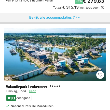
€ 279,83
Van 9 tot 12 nov, 3 nachten, Vanaf
-5%
€ 315,13
Totaal
incl. toeslagen
Bekijk alle accommodaties (1)
Vakantiepark Leukermeer
★★★★★
Limburg
,
Goed
Kaart
8.1
Zeer goed
Nationaal Park De Maasduinen