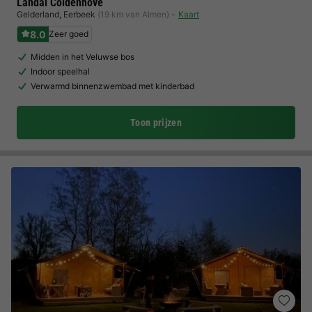
Landal Coldenhove
Gelderland
,
Eerbeek
(19 km van Almen)
Kaart
8.0
Zeer goed
Midden in het Veluwse bos
Indoor speelhal
Verwarmd binnenzwembad met kinderbad
Toon prijzen