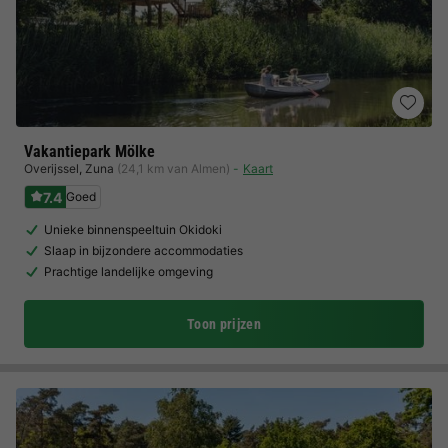
Vakantiepark Mölke
Overijssel
,
Zuna
(24,1 km van Almen)
Kaart
7.4
Goed
Unieke binnenspeeltuin Okidoki
Slaap in bijzondere accommodaties
Prachtige landelijke omgeving
Toon prijzen