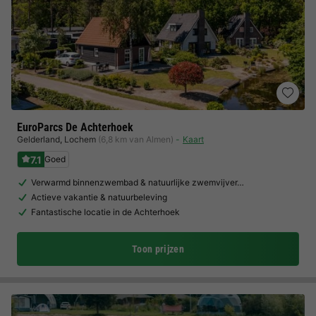
EuroParcs De Achterhoek
Gelderland
,
Lochem
(6,8 km van Almen)
Kaart
7.1
Goed
Verwarmd binnenzwembad & natuurlijke zwemvijver…
Actieve vakantie & natuurbeleving
Fantastische locatie in de Achterhoek
Toon prijzen