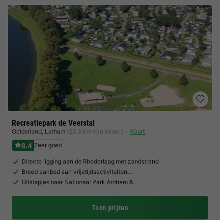
Recreatiepark de Veerstal
Gelderland
,
Lathum
(23,3 km van Almen)
Kaart
8.4
Zeer goed
Directe ligging aan de Rhederlaag met zandstrand
Breed aanbod aan vrijetijdsactiviteiten…
Uitstapjes naar Nationaal Park Arnhem &…
Toon prijzen