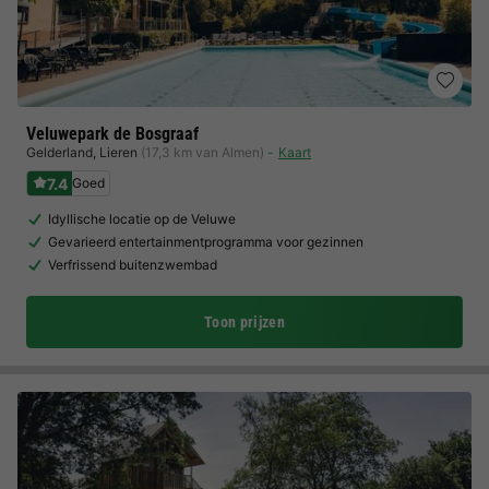
Veluwepark de Bosgraaf
Gelderland
,
Lieren
(17,3 km van Almen)
Kaart
7.4
Goed
Idyllische locatie op de Veluwe
Gevarieerd entertainmentprogramma voor gezinnen
Verfrissend buitenzwembad
Toon prijzen