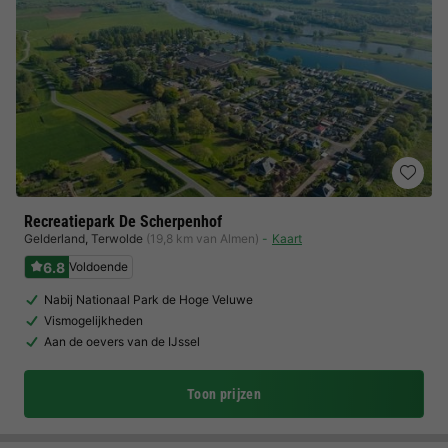
Recreatiepark De Scherpenhof
Gelderland
,
Terwolde
(19,8 km van Almen)
Kaart
6.8
Voldoende
Nabij Nationaal Park de Hoge Veluwe
Vismogelijkheden
Aan de oevers van de IJssel
Toon prijzen