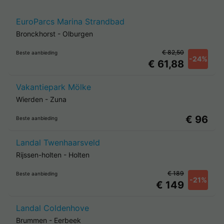
EuroParcs Marina Strandbad
Bronckhorst
-
Olburgen
€ 82,50
Beste aanbieding
-24%
€ 61,88
Vakantiepark Mölke
Wierden
-
Zuna
€ 96
Beste aanbieding
Landal Twenhaarsveld
Rijssen-holten
-
Holten
€ 189
Beste aanbieding
-21%
€ 149
Landal Coldenhove
Brummen
-
Eerbeek