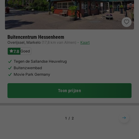
Buitencentrum Hessenheem
Overijssel
,
Markelo
(17,8 km van Almen)
Kaart
7.8
Goed
Tegen de Sallandse Heuvelrug
Buitenzwembad
Movie Park Germany
Toon prijzen
1
2