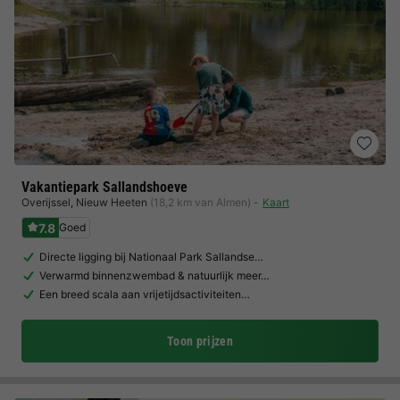
Vakantiepark Sallandshoeve
Overijssel
,
Nieuw Heeten
(18,2 km van Almen)
Kaart
7.8
Goed
Directe ligging bij Nationaal Park Sallandse…
Verwarmd binnenzwembad & natuurlijk meer…
Een breed scala aan vrijetijdsactiviteiten…
Toon prijzen