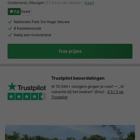
Gelderland
,
Olburgen
(17,4 km van Almen)
Kaart
7.6
Goed
Nationale Park De Hoge Veluwe
8 Kastelenroute
Nabij een rivierstrand
Toon prijzen
Trustpilot beoordelingen
Al 10.064+ reizigers gingen je voor! —
„Al
vakantie bij het boeken“
(Emy) ·
4.5 / 5 op
Trustpilot