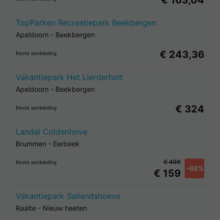
€ 163,04
TopParken Recreatiepark Beekbergen
Apeldoorn
-
Beekbergen
€ 243,36
Beste aanbieding
Vakantiepark Het Lierderholt
Apeldoorn
-
Beekbergen
€ 324
Beste aanbieding
Landal Coldenhove
Brummen
-
Eerbeek
€ 499
Beste aanbieding
-68%
€ 159
Vakantiepark Sallandshoeve
Raalte
-
Nieuw heeten