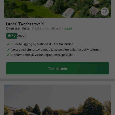
Landal Twenhaarsveld
Overijssel
,
Holten
(17,3 km van Almen)
Kaart
7.7
Goed
Directe ligging bij Nationaal Park Sallandse…
Verwarmd binnenzwembad & geweldige vrijetijdsactiviteiten…
Hondvriendelijk vakantiepark met speciale…
Toon prijzen