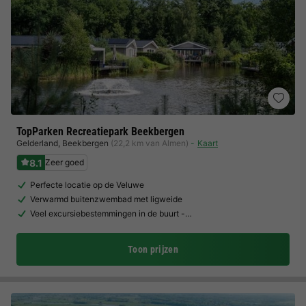
TopParken Recreatiepark Beekbergen
Gelderland
,
Beekbergen
(22,2 km van Almen)
Kaart
8.1
Zeer goed
Perfecte locatie op de Veluwe
Verwarmd buitenzwembad met ligweide
Veel excursiebestemmingen in de buurt -…
Toon prijzen