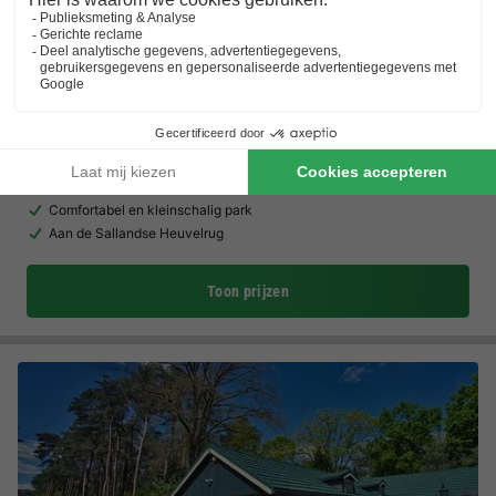
Vakantiepark Hölte
Overijssel
,
Rijssen
(19,4 km van Almen)
Kaart
6.8
Voldoende
Kanotocht
Comfortabel en kleinschalig park
Aan de Sallandse Heuvelrug
Toon prijzen