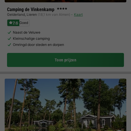
Camping de Vinkenkamp
★★★★
Gelderland
,
Lieren
(18,1 km van Almen)
Kaart
7.6
Goed
Naast de Veluwe
Kleinschalige camping
Omringd door steden en dorpen
Toon prijzen