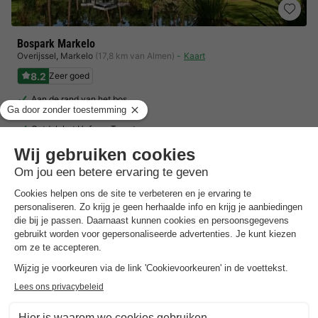
Bospark Markelo
Overijssel
,
Markelo
(17,8 km van Almen)
Kaart
8.2
Zeer goed
Aan de rand van het bos
Comfortabele luxe woningen
Ontdek het Hof van Twente
Toon prijzen