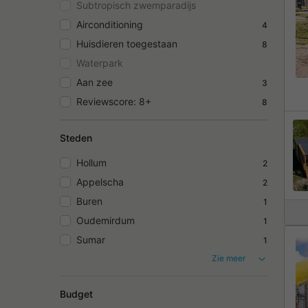
Subtropisch zwemparadijs
Airconditioning
4
Huisdieren toegestaan
8
Waterpark
Aan zee
3
Reviewscore: 8+
8
Steden
Hollum
2
Appelscha
2
Buren
1
Oudemirdum
1
Sumar
1
Zie meer
Budget