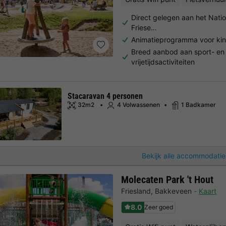
Direct gelegen aan het Natio
Friese…
Animatieprogramma voor ki
Breed aanbod aan sport- en
vrijetijdsactiviteiten
Stacaravan 4 personen
32m2
4 Volwassenen
1 Badkamer
Bekijk alle accommodatie
Molecaten Park 't Hout
Friesland
,
Bakkeveen
Kaart
8.0
Zeer goed