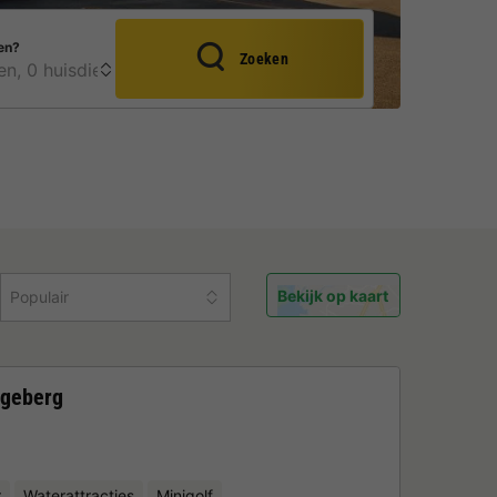
en?
Zoeken
Bekijk op kaart
Populair
ggeberg
r
Waterattracties
Minigolf