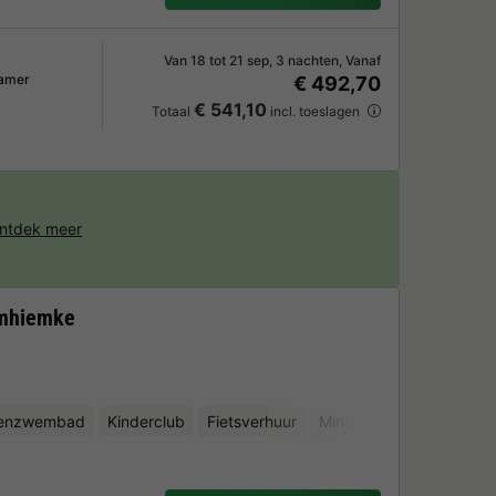
Van 18 tot 21 sep, 3 nachten, Vanaf
amer
€ 492,70
€ 541,10
Totaal
incl. toeslagen
ntdek meer
omhiemke
nenzwembad
Kinderclub
Fietsverhuur
Minigolf
Sauna