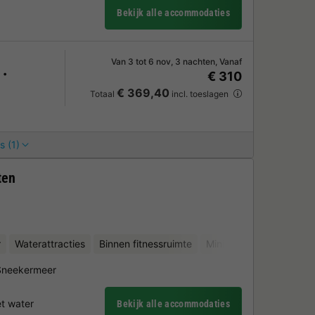
Bekijk alle accommodaties
Van 3 tot 6 nov, 3 nachten, Vanaf
€ 310
€ 369,40
Totaal
incl. toeslagen
s (1)
ten
r
Waterattracties
Binnen fitnessruimte
Minigolf
 Sneekermeer
et water
Bekijk alle accommodaties