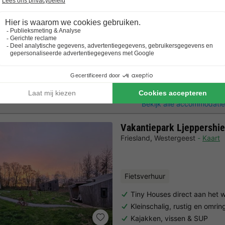
Gevarieerde activiteitenpro
Chalet 4 personen
4 Volwassenen
2 Slaapkamers
1 Bad
Bekijk alle accommodatie
Vakantiepark Ljeppershi
Friesland
,
Westergeest
Kaart
Fietsverhuur
Tiny Houses direct aan het 
Kleinschalig, rustig en omri
Kajakken, vissen & SUP