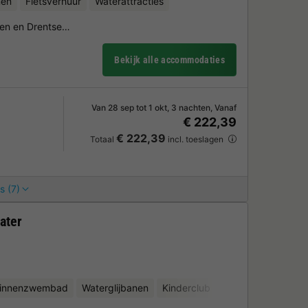
nen
Fietsverhuur
Waterattracties
den en Drentse…
Bekijk alle accommodaties
Van 28 sep tot 1 okt, 3 nachten, Vanaf
€ 222,39
€ 222,39
Totaal
incl. toeslagen
s (7)
ater
binnenzwembad
Waterglijbanen
Kinderclub
Binnen fitnessruim