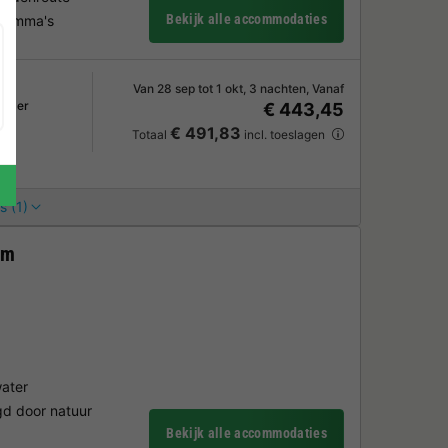
Bekijk alle accommodaties
gramma's
Van 28 sep tot 1 okt, 3 nachten, Vanaf
kamer
€ 443,45
€ 491,83
Totaal
incl. toeslagen
s (1)
em
water
ngd door natuur
Bekijk alle accommodaties