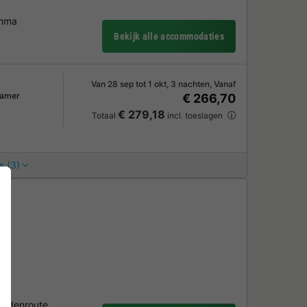
amma
Bekijk alle accommodaties
Van 28 sep tot 1 okt, 3 nachten, Vanaf
kamer
€ 266,70
€ 279,18
Totaal
incl. toeslagen
s (3)
stedenroute