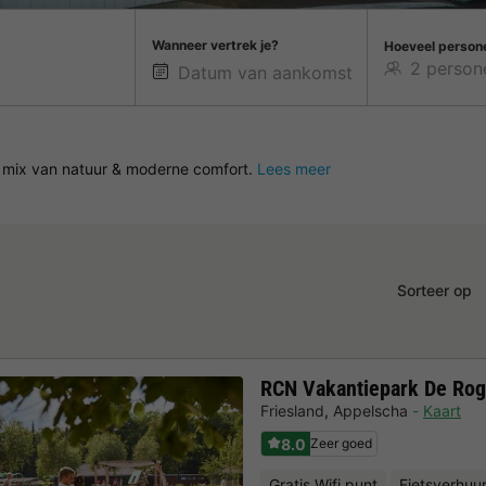
Wanneer vertrek je?
Hoeveel person
te mix van natuur & moderne comfort.
Lees meer
Sorteer op
RCN Vakantiepark De Ro
Friesland
,
Appelscha
Kaart
8.0
Zeer goed
Gratis Wifi punt
Fietsverhuu