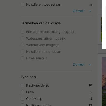
Huisdieren toegestaan
8
Zie meer
Kenmerken van de locatie
Elektrische aansluiting mogelijk
Wateraansluiting mogelijk
Waterafvoer mogelijk
Huisdieren toegestaan
Privé-sanitair
Zie meer
Type park
Kindvriendelijk
10
Luxe
2
Goedkoop
2
Rustig en ruimte
13