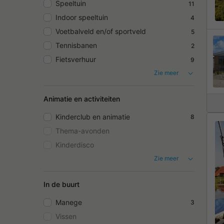
Speeltuin
11
Indoor speeltuin
4
Voetbalveld en/of sportveld
5
Tennisbanen
2
Fietsverhuur
9
Zie meer
Animatie en activiteiten
Kinderclub en animatie
8
Thema-avonden
Kinderdisco
Zie meer
In de buurt
Manege
3
Vissen