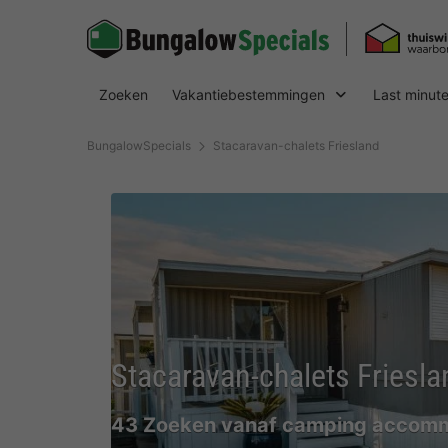
Zoeken
Vakantiebestemmingen
Last minut
BungalowSpecials
Stacaravan-chalets Friesland
Stacaravan-chalets Friesla
43 Zoeken vanaf camping accommo