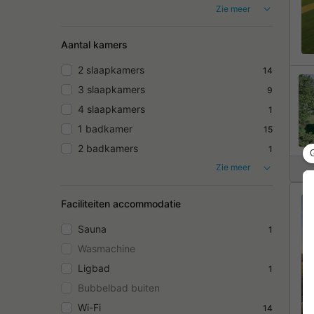
Zie meer
Aantal kamers
2 slaapkamers
14
3 slaapkamers
9
4 slaapkamers
1
1 badkamer
15
2 badkamers
1
Zie meer
Faciliteiten accommodatie
Sauna
1
Wasmachine
Ligbad
1
Bubbelbad buiten
Wi-Fi
14