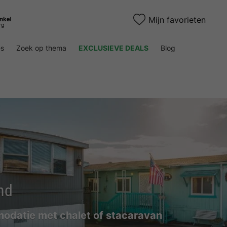
Mijn favorieten
es
Zoek op thema
EXCLUSIEVE DEALS
Blog
nd
datie met chalet of stacaravan