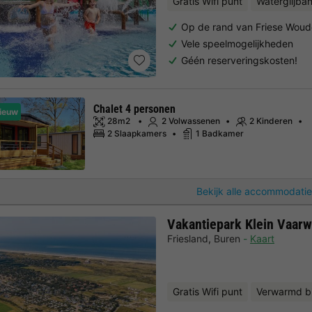
Gratis Wifi punt
Waterglijba
Op de rand van Friese Wou
Vele speelmogelijkheden
Géén reserveringskosten!
Chalet 4 personen
ieuw
28m2
2 Volwassenen
2 Kinderen
2 Slaapkamers
1 Badkamer
Bekijk alle accommodatie
Vakantiepark Klein Vaarw
Friesland
,
Buren
Kaart
Gratis Wifi punt
Verwarmd 