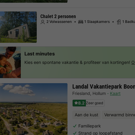
Chalet 2 personen
2 Volwassenen
1 Slaapkamers
1 Badk
Last minutes
Kies een spontane vakantie & profiteer van kortingen!
O
Landal Vakantiepark Bo
Friesland
,
Hollum
Kaart
8.2
Zeer goed
Aan de kust
Verwarmd bin
Familiepark
Strand op loopafstand