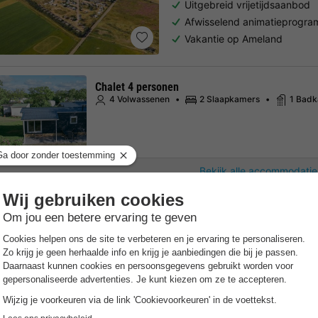
Uitgebreid vrijetijdsaanbod
Afwisselend animatieprogr
Vakantie op Ameland
Chalet 4 personen
4 Volwassenen
2 Slaapkamers
1 Bad
Bekijk alle accommodatie
Pean-Buiten Weidum
Friesland
,
Weidum
Kaart
Gratis Wifi punt
Exclusief voor volwassenen
Direct aan de beroemde Elf