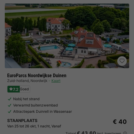
EuroParcs Noordwijkse Duinen
Zuid-holland
,
Noordwijk
Kaart
7.2
Goed
Nabij het strand
Verwarmd buitenzwembad
Attractiepark Duinrell in Wassenaar
STAANPLAATS
€ 40
Van 25 tot 26 okt, 1 nacht, Vanaf
€ 43,60
Totaal
incl. toeslagen