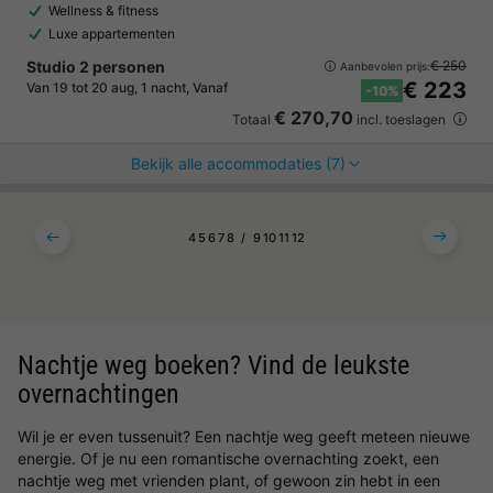
Wellness & fitness
Luxe appartementen
Studio 2 personen
€ 250
Aanbevolen prijs:
€ 223
Van 19 tot 20 aug, 1 nacht, Vanaf
-10%
€ 270,70
Totaal
incl. toeslagen
Bekijk alle accommodaties (7)
4
5
6
7
8
9
10
11
12
Nachtje weg boeken? Vind de leukste
overnachtingen
Wil je er even tussenuit? Een nachtje weg geeft meteen nieuwe
energie. Of je nu een romantische overnachting zoekt, een
nachtje weg met vrienden plant, of gewoon zin hebt in een