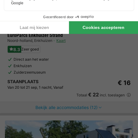
EuroParcs Enkhuizer Strand
Noord-holland
,
Enkhuizen
Kaart
8.3
Zeer goed
Direct aan het water
Enkhuizen
Zuiderzeemuseum
STAANPLAATS
€ 16
Van 20 tot 21 sep, 1 nacht, Vanaf
€ 22
Totaal
incl. toeslagen
Bekijk alle accommodaties (12)