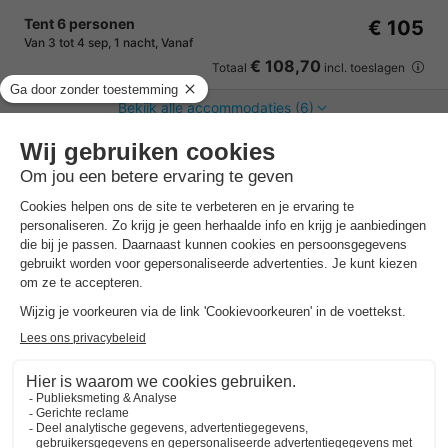
Tent 6 personen
€ 105
Van 3 tot 4 sep, 1 nacht, Vanaf
€ 108,70
Totaal
incl. toeslagen
Bekijk alle accommodaties (6)
7 nachten onder de €500!
Boek nu een voordelige zomervakantie &
profiteer aan het zwembad!
Ontdek meer