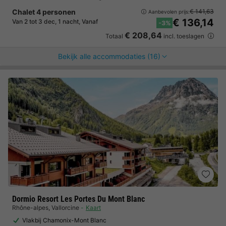
Chalet 4 personen
€ 141,63
Aanbevolen prijs:
€ 136,14
Van 2 tot 3 dec, 1 nacht, Vanaf
-3%
€ 208,64
Totaal
incl. toeslagen
Bekijk alle accommodaties (16)
Dormio Resort Les Portes Du Mont Blanc
Rhône-alpes
,
Vallorcine
Kaart
Vlakbij Chamonix-Mont Blanc