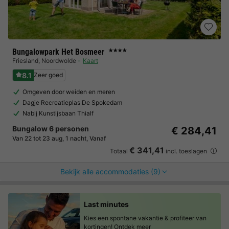
Bungalowpark Het Bosmeer
★★★★
Friesland
,
Noordwolde
Kaart
8.1
Zeer goed
Omgeven door weiden en meren
Dagje Recreatieplas De Spokedam
Nabij Kunstijsbaan Thialf
Bungalow 6 personen
€ 284,41
Van 22 tot 23 aug, 1 nacht, Vanaf
€ 341,41
Totaal
incl. toeslagen
Bekijk alle accommodaties (9)
Last minutes
Kies een spontane vakantie & profiteer van
kortingen!
Ontdek meer