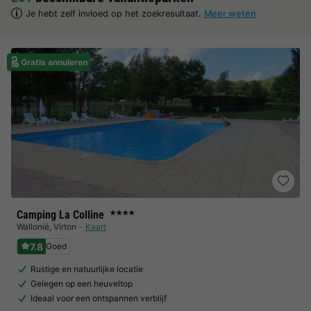
Je hebt zelf invloed op het zoekresultaat.
Meer weten
Gratis annuleren
Camping La Colline
★★★★
Wallonië
,
Virton
Kaart
7.8
Goed
Rustige en natuurlijke locatie
Gelegen op een heuveltop
Ideaal voor een ontspannen verblijf