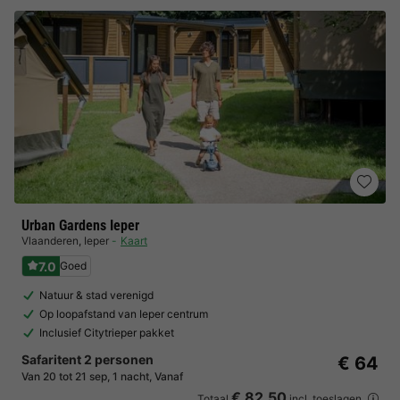
Urban Gardens Ieper
Vlaanderen
,
Ieper
Kaart
7.0
Goed
Natuur & stad verenigd
Op loopafstand van Ieper centrum
Inclusief Citytrieper pakket
Safaritent 2 personen
€ 64
Van 20 tot 21 sep, 1 nacht, Vanaf
€ 82,50
Totaal
incl. toeslagen