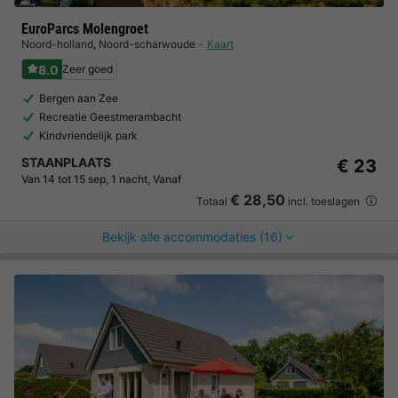
EuroParcs Molengroet
Noord-holland
,
Noord-scharwoude
Kaart
8.0
Zeer goed
Bergen aan Zee
Recreatie Geestmerambacht
Kindvriendelijk park
STAANPLAATS
€ 23
Van 14 tot 15 sep, 1 nacht, Vanaf
€ 28,50
Totaal
incl. toeslagen
Bekijk alle accommodaties (16)