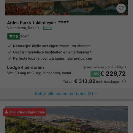
Arden Parks Tulderheyde
★★★★
Vlaanderen
,
Ravels
Kaart
7.5
Goed
Natuurlijke idylle met eigen zwem- en vismeer
Gezinsvriendelijke faciliteiten en entertainment
Perfecte locatie voor uitstapjes naar pretparken
Lodge 4 personen
€ 250,10
Aanbevolen prijs:
€ 229,72
Van 30 aug tot 2 sep, 3 nachten, Vanaf
-8%
€ 313,82
Totaal
incl. toeslagen
Bekijk alle accommodaties (8)
Zuid-Nederland Sale