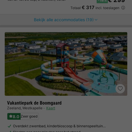
€ 299
-18%
€ 317
Totaal
incl. toeslagen
Bekijk alle accommodaties (19)
Vakantiepark de Boomgaard
Zeeland
,
Westkapelle
Kaart
8.0
Zeer goed
Overdekt zwembad, kinderbioscoop & binnenspeeltuin…