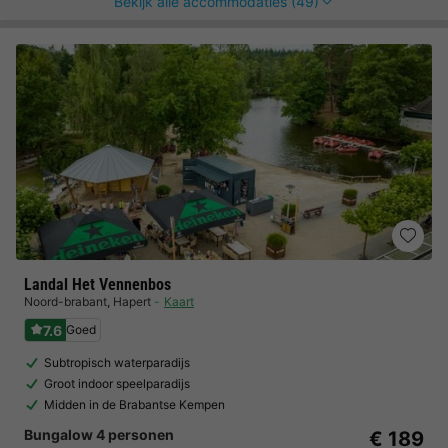
Bekijk alle accommodaties (49)
Landal Het Vennenbos
Noord-brabant
,
Hapert
Kaart
7.6
Goed
Subtropisch waterparadijs
Groot indoor speelparadijs
Midden in de Brabantse Kempen
Bungalow 4 personen
€ 189