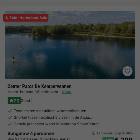
Zuid-Nederland Sale
Center Parcs De Kempervennen
Noord-brabant
,
Westerhoven
Kaart
7.5
Goed
Twee meren met talloze wateractiviteiten
Snorkel tussen exotische vissen in de Aqua…
Gehele jaar sneeuwpret in Montana SnowCenter
Bungalow 4 personen
€ 368
Aanbevolen prijs:
Van 27 tot 30 sep, 3 nachten, Vanaf