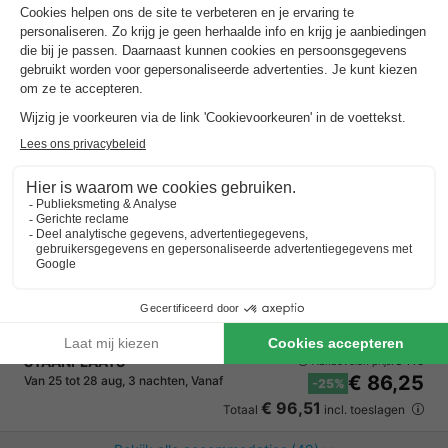
EuroParcs De Zanding
Gelderland
,
Otterlo
Kaart
7.7
Goed
Direct naast Nationaal Park De Hoge Veluwe…
Verwarmd binnenzwembad
Speeltuin binnen & buiten & entertainment…
STAANPLAATS
€ 115
Aanbevolen prijs:
€ 86,25
Van 25 tot 28 aug, 3 nachten, Vanaf
-25%
€ 96,51
Totaal
incl. toeslagen