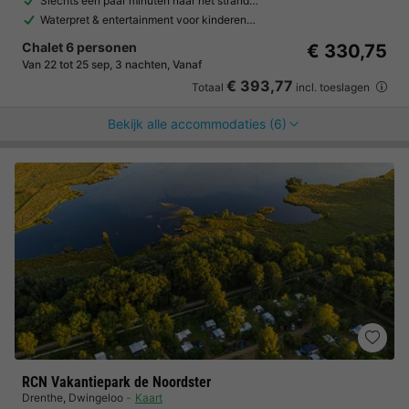
Slechts een paar minuten naar het strand…
Waterpret & entertainment voor kinderen…
Chalet 6 personen
€ 330,75
Van 22 tot 25 sep, 3 nachten, Vanaf
€ 393,77
Totaal
incl. toeslagen
Bekijk alle accommodaties (6)
RCN Vakantiepark de Noordster
Drenthe
,
Dwingeloo
Kaart