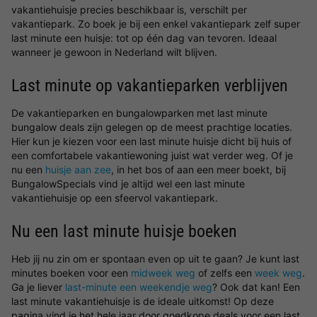
vakantiehuisje precies beschikbaar is, verschilt per
vakantiepark. Zo boek je bij een enkel vakantiepark zelf super
last minute een huisje: tot op één dag van tevoren. Ideaal
wanneer je gewoon in Nederland wilt blijven.
Last minute op vakantieparken verblijven
De vakantieparken en bungalowparken met last minute
bungalow deals zijn gelegen op de meest prachtige locaties.
Hier kun je kiezen voor een last minute huisje dicht bij huis of
een comfortabele vakantiewoning juist wat verder weg. Of je
nu een
huisje aan zee
, in het bos of aan een meer boekt, bij
BungalowSpecials vind je altijd wel een last minute
vakantiehuisje op een sfeervol vakantiepark.
Nu een last minute huisje boeken
Heb jij nu zin om er spontaan even op uit te gaan? Je kunt last
minutes boeken voor een
midweek weg
of zelfs een
week weg
.
Ga je liever
last-minute een weekendje weg
? Ook dat kan! Een
last minute vakantiehuisje is de ideale uitkomst! Op deze
pagina vind je het hele jaar door goedkope deals voor een last