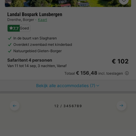
Landal Bospark Lunsbergen
Drenthe
,
Borger
Kaart
7.7
Goed
In de buurt van Slagharen
Overdekt zwembad met kinderbad
Natuurgebied Gieten-Borger
Safaritent 4 personen
€ 102
Van 11 tot 14 sep, 3 nachten, Vanaf
€ 156,48
Totaal
incl. toeslagen
Bekijk alle accommodaties (7)
1
2
3
4
5
6
7
8
9