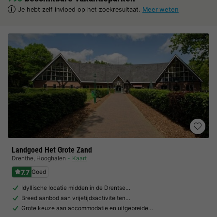
Je hebt zelf invloed op het zoekresultaat.
Meer weten
Landgoed Het Grote Zand
Drenthe
,
Hooghalen
Kaart
7.7
Goed
Idyllische locatie midden in de Drentse…
Breed aanbod aan vrijetijdsactiviteiten…
Grote keuze aan accommodatie en uitgebreide…