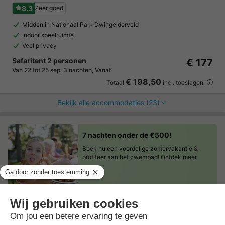
8.3
Zeer goed
Midden in Nationaal Park Dwingelderveld
Indoor speelruimte
Veel privacy
Safaritent 2 personen
€ 177
Van 22 tot 25 sep, 3 nachten, Vanaf
€ 198,50
Totaal
incl. toeslagen
Bekijk alle accommodaties (23)
7 nachten onder de €500!
Boek nu een voordelige zomervakantie &
profiteer aan het zwembad!
Ontdek meer