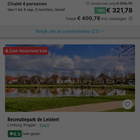
Chalet 4 personen
€ 393,70
Aanbevolen prijs:
€ 321,78
Van 1 tot 4 sep, 3 nachten, Vanaf
-18%
€ 400,78
Totaal
incl. toeslagen
Bekijk alle accommodaties (23)
Zuid-Nederland Sale
Recreatiepark de Leistert
Limburg
,
Roggel
Kaart
8.3
Zeer goed