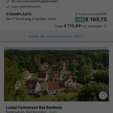
Tal van watersportmogelijkheden
Luxe vakantiehuizen
STAANPLAATS
€ 141
Aanbevolen prijs:
€ 105,75
Van 17 tot 20 aug, 3 nachten, Vanaf
-25%
€ 115,89
Totaal
incl. toeslagen
Bekijk alle accommodaties (49)
Landal Ferienresort Bad Bentheim
Nedersaksen
,
Bad Bentheim
Kaart