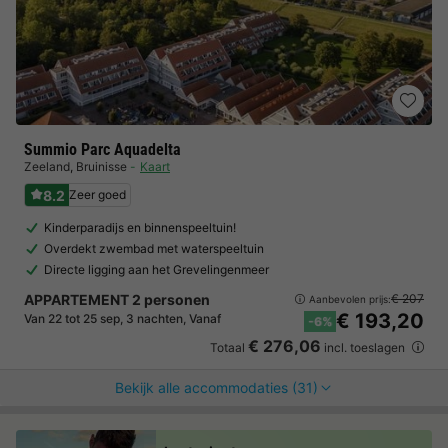
Summio Parc Aquadelta
Zeeland
,
Bruinisse
Kaart
8.2
Zeer goed
Kinderparadijs en binnenspeeltuin!
Overdekt zwembad met waterspeeltuin
Directe ligging aan het Grevelingenmeer
APPARTEMENT 2 personen
€ 207
Aanbevolen prijs:
€ 193,20
Van 22 tot 25 sep, 3 nachten, Vanaf
-6%
€ 276,06
Totaal
incl. toeslagen
Bekijk alle accommodaties (31)