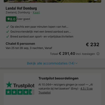
Landal Hof Domburg
Zeeland
,
Domburg
Kaart
8.0
Zeer goed
Op slechts een paar minuten lopen van het…
Gezinsvriendelijk met een breed aanbod aan…
Breed aanbod aan sport- en vrijetijdsactiviteiten
Chalet 6 personen
€ 232
Van 25 tot 28 sep, 3 nachten, Vanaf
€ 291,40
Totaal
incl. toeslagen
Bekijk alle accommodaties (14)
Trustpilot beoordelingen
Al 10.064+ reizigers gingen je voor! —
„Al
vakantie bij het boeken“
(Emy) ·
4.5 / 5 op
Trustpilot