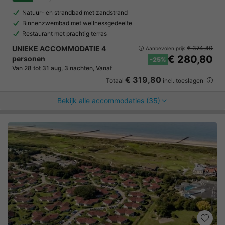
Natuur- en strandbad met zandstrand
Binnenzwembad met wellnessgedeelte
Restaurant met prachtig terras
UNIEKE ACCOMMODATIE 4
€ 374,40
Aanbevolen prijs:
€ 280,80
personen
-25%
Van 28 tot 31 aug, 3 nachten, Vanaf
€ 319,80
Totaal
incl. toeslagen
Bekijk alle accommodaties (35)