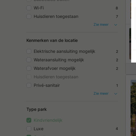
Wi-Fi
8
Huisdieren toegestaan
7
Zie meer
Kenmerken van de locatie
Elektrische aansluiting mogelijk
2
Wateraansluiting mogelijk
2
Waterafvoer mogelijk
2
Huisdieren toegestaan
Privé-sanitair
1
Zie meer
Type park
Kindvriendelijk
Luxe
4