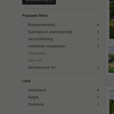
Minimumkorting 25
Populaire filters
Buitenzwembad
4
Subtropisch zwemparadijs
2
Airconditioning
1
Huisdieren toegestaan
7
Waterpark
Aan zee
Reviewscore: 8+
1
Land
Nederland
8
België
1
Duitsland
1