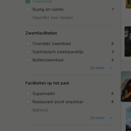
Goedkoop
Rustig en ruimte
7
Geschikt voor tieners
Zwemfaciliteiten
Overdekt zwembad
6
Subtropisch zwemparadijs
2
Buitenzwembad
4
Zie meer
Faciliteiten op het park
Supermarkt
6
Restaurant en/of snackbar
8
Bakkerij
Zie meer