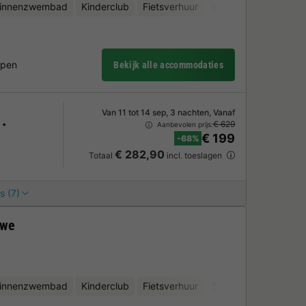
binnenzwembad
Kinderclub
Fietsverhuur
Waterattracties
Mi
mpen
Bekijk alle accommodaties
Van 11 tot 14 sep, 3 nachten, Vanaf
€ 629
Aanbevolen prijs:
€ 199
-68%
€ 282,90
Totaal
incl. toeslagen
s (7)
uwe
binnenzwembad
Kinderclub
Fietsverhuur
Sauna