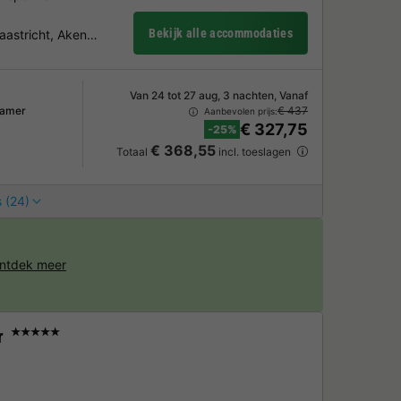
Bekijk alle accommodaties
Maastricht, Aken…
Van 24 tot 27 aug, 3 nachten, Vanaf
kamer
€ 437
Aanbevolen prijs:
€ 327,75
-25%
€ 368,55
Totaal
incl. toeslagen
 (24)
ntdek meer
r
★★★★★