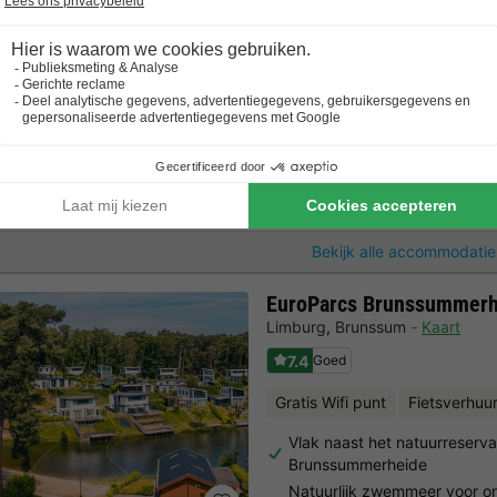
Sprookjesgolfbaan en avont
Heuvelachtig en bosrijk park
Bungalow 2 personen
31m2
2 Volwassenen
1 Slaapkamers
1 Badkamer
Bekijk alle accommodatie
EuroParcs Brunssummerh
Limburg
,
Brunssum
Kaart
7.4
Goed
Gratis Wifi punt
Fietsverhuu
Vlak naast het natuurreserva
Brunssummerheide
Natuurlijk zwemmeer voor o