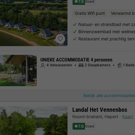
7.8
Goed
Gratis Wifi punt
Verwarmd 
Natuur- en strandbad met z
Binnenzwembad met wellnes
Restaurant met prachtig terr
UNIEKE ACCOMMODATIE 4 personen
4 Volwassenen
2 Slaapkamers
1 Bad
Bekijk alle accommodaties
Landal Het Vennenbos
Noord-brabant
,
Hapert
Kaart
7.6
Goed