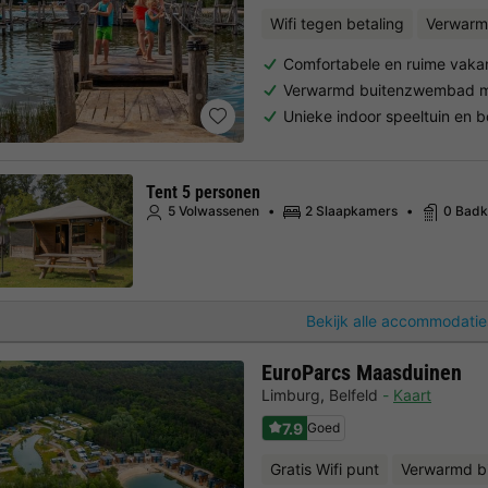
Wifi tegen betaling
Verwarm
Comfortabele en ruime vakan
Verwarmd buitenzwembad mé
Unieke indoor speeltuin en b
Tent 5 personen
5 Volwassenen
2 Slaapkamers
0 Bad
Bekijk alle accommodatie
EuroParcs Maasduinen
Limburg
,
Belfeld
Kaart
7.9
Goed
Gratis Wifi punt
Verwarmd 