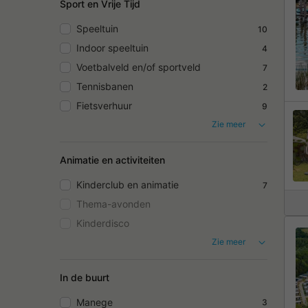
Sport en Vrije Tijd
Speeltuin
10
Indoor speeltuin
4
Voetbalveld en/of sportveld
7
Tennisbanen
2
Fietsverhuur
9
Zie meer
Animatie en activiteiten
Kinderclub en animatie
7
Thema-avonden
Kinderdisco
Zie meer
In de buurt
Manege
3