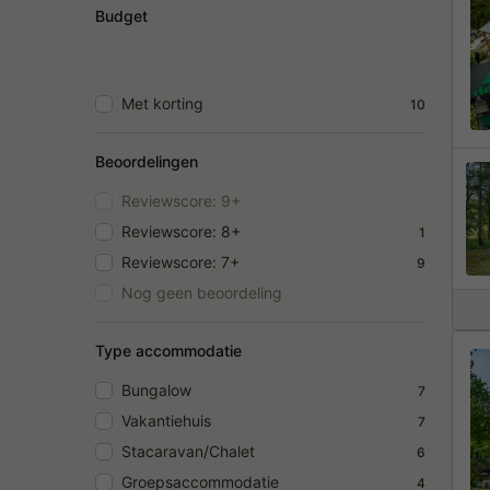
Budget
Met korting
10
Beoordelingen
Reviewscore: 9+
Reviewscore: 8+
1
Reviewscore: 7+
9
Nog geen beoordeling
Type accommodatie
Bungalow
7
Vakantiehuis
7
Stacaravan/Chalet
6
Groepsaccommodatie
4