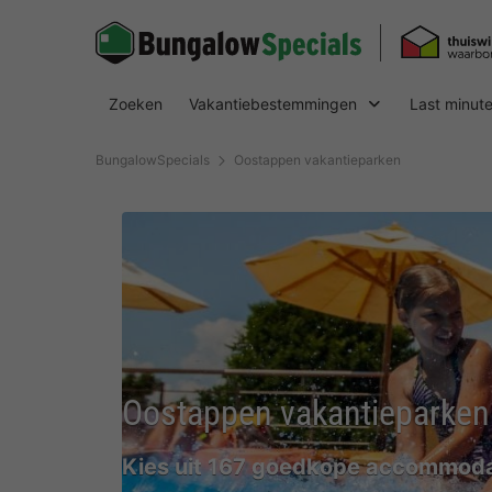
Zoeken
Vakantiebestemmingen
Last minut
BungalowSpecials
Oostappen vakantieparken
Oostappen vakantieparken
Kies uit 167 goedkope accommoda