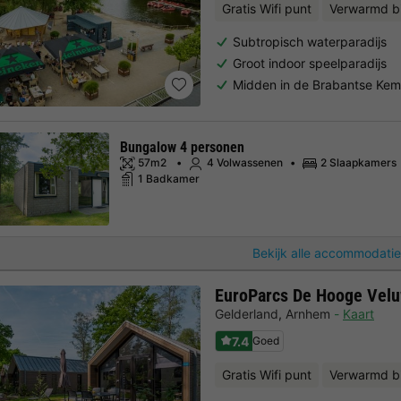
Gratis Wifi punt
Verwarmd 
Subtropisch waterparadijs
Groot indoor speelparadijs
Midden in de Brabantse Ke
Bungalow 4 personen
57m2
4 Volwassenen
2 Slaapkamers
1 Badkamer
Bekijk alle accommodatie
EuroParcs De Hooge Vel
Gelderland
,
Arnhem
Kaart
7.4
Goed
Gratis Wifi punt
Verwarmd 