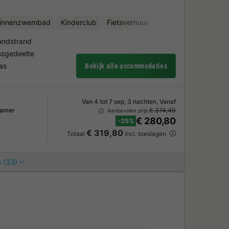
binnenzwembad
Kinderclub
Fietsverhuur
Minigolf
Sauna
andstrand
sgedeelte
as
Bekijk alle accommodaties
Van 4 tot 7 sep, 3 nachten, Vanaf
kamer
€ 374,40
Aanbevolen prijs:
€ 280,80
-25%
€ 319,80
Totaal
incl. toeslagen
 (33)