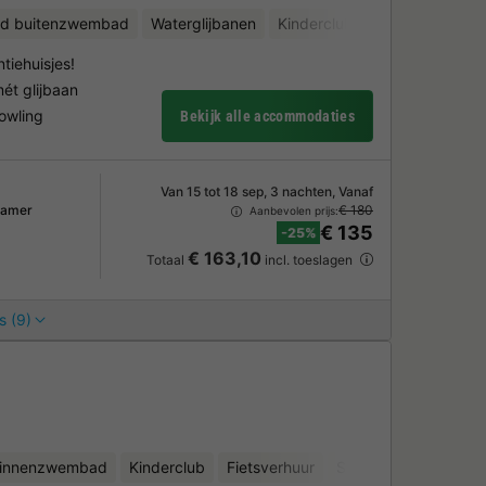
d buitenzwembad
Waterglijbanen
Kinderclub
Fietsverhuur
tiehuisjes!
t glijbaan
owling
Bekijk alle accommodaties
Van 15 tot 18 sep, 3 nachten, Vanaf
kamer
€ 180
Aanbevolen prijs:
€ 135
-25%
€ 163,10
Totaal
incl. toeslagen
s (9)
binnenzwembad
Kinderclub
Fietsverhuur
Sauna