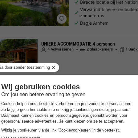
Directe locatie bij Het Nati
Verwarmd binnen- en buit
zonneterras
Dagje Arnhem
UNIEKE ACCOMMODATIE 4 personen
4 Volwassenen
2 Slaapkamers
1 Bad
Bekijk alle accommodaties
Landal De Lommerbergen
Limburg
,
Reuver
Kaart
7.7
Goed
Wifi tegen betaling
Verwarm
In de buurt van Toverland