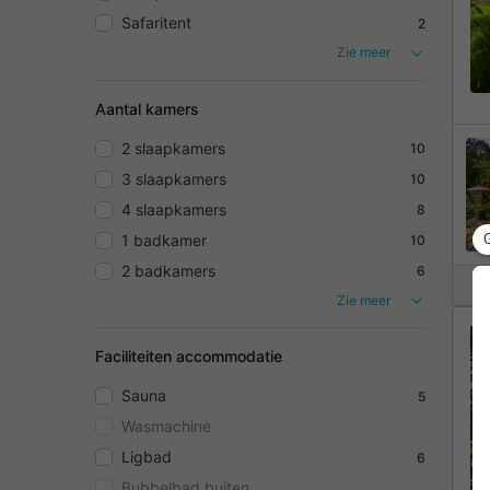
Safaritent
2
Zie meer
Aantal kamers
2 slaapkamers
10
3 slaapkamers
10
4 slaapkamers
8
1 badkamer
10
2 badkamers
6
Zie meer
Faciliteiten accommodatie
Sauna
5
Wasmachine
Ligbad
6
Bubbelbad buiten