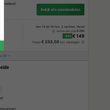
ureneiland
Bekijk alle accommodaties
Van 13 tot 16 nov, 3 nachten, Vanaf
€ 269
Aanbevolen prijs:
€ 149
-44%
€ 233,50
Totaal
incl. toeslagen
s (9)
eide
r
at
ntspannen