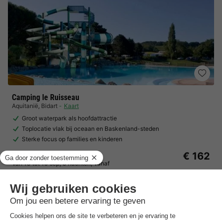
Camping le Ruisseau
Aquitanië
,
Bidart
Kaart
Groot waterpark als hoofdattractie
Toplocatie vlak bij oceaan en Baskenland-steden
Sterke focus op families en kinderen
Stacaravan 5 personen
€ 162
Van 13 tot 16 sep, 3 nachten, Vanaf
€ 185
Totaal
incl. toeslagen
Bekijk alle accommodaties (2)