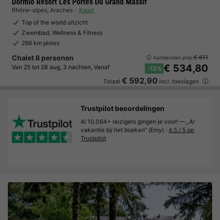
Dormio Resort Les Portes Du Grand Massif
Rhône-alpes
,
Araches
Kaart
Top of the world uitzicht
Zwembad, Wellness & Fitness
266 km pistes
Chalet 8 personen
€ 611
Aanbevolen prijs:
€ 534,80
Van 25 tot 28 aug, 3 nachten, Vanaf
-12%
€ 592,90
Totaal
incl. toeslagen
Trustpilot beoordelingen
Al 10.064+ reizigers gingen je voor! —
„Al
vakantie bij het boeken“
(Emy) ·
4.5 / 5 op
Trustpilot