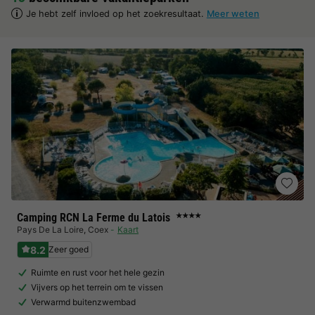
Je hebt zelf invloed op het zoekresultaat.
Meer weten
Camping RCN La Ferme du Latois
★★★★
Pays De La Loire
,
Coex
Kaart
8.2
Zeer goed
Ruimte en rust voor het hele gezin
Vijvers op het terrein om te vissen
Verwarmd buitenzwembad