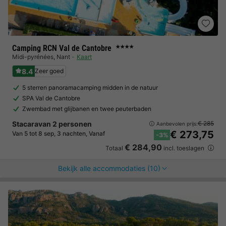
Camping RCN Val de Cantobre
★★★★
Midi-pyrénées
,
Nant
Kaart
8.4
Zeer goed
5 sterren panoramacamping midden in de natuur
SPA Val de Cantobre
Zwembad met glijbanen en twee peuterbaden
Stacaravan 2 personen
€ 285
Aanbevolen prijs:
€ 273,75
Van 5 tot 8 sep, 3 nachten, Vanaf
-3%
€ 284,90
Totaal
incl. toeslagen
Bekijk alle accommodaties (10)