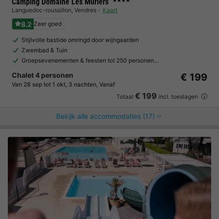
Camping Domaine Les Mûriers
★★★★
Languedoc-roussillon
,
Vendres
Kaart
8.2
Zeer goed
Stijlvolle bastide omringd door wijngaarden
Zwembad & Tuin
Groepsevenementen & feesten tot 250 personen…
Chalet 4 personen
€ 199
Van 28 sep tot 1 okt, 3 nachten, Vanaf
€ 199
Totaal
incl. toeslagen
Bekijk alle accommodaties (17)