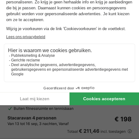
Camping RCN Les Collines de Castellane
★★★★
Provence-alpes-côte D'azur
,
Castellane
Kaart
8.0
Zeer goed
Zwembad met glijbaan met 3 watervallen
Avonturenpark met professionele gids
Buiten fitnessruimte en tennisbaan
Stacaravan 4 personen
€ 198
Van 13 tot 16 sep, 3 nachten, Vanaf
€ 211,46
Totaal
incl. toeslagen