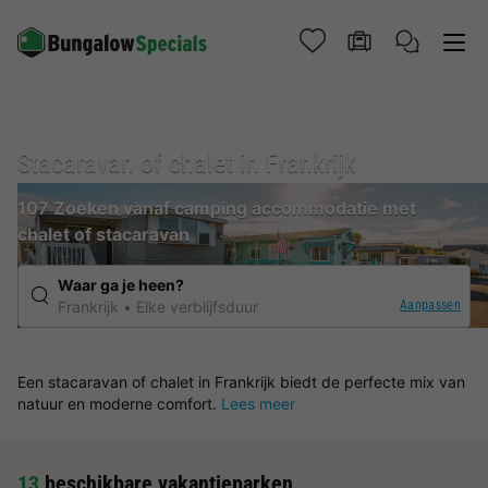
Stacaravan of chalet in Frankrijk
107 Zoeken vanaf camping accommodatie met
chalet of stacaravan
Waar ga je heen?
Aanpassen
Frankrijk
Elke verblijfsduur
Een stacaravan of chalet in Frankrijk biedt de perfecte mix van
natuur en moderne comfort.
Lees meer
13
beschikbare vakantieparken