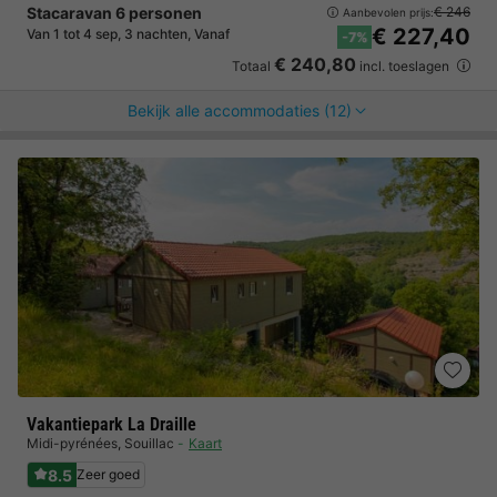
Stacaravan 6 personen
€ 246
Aanbevolen prijs:
€ 227,40
Van 1 tot 4 sep, 3 nachten, Vanaf
-7%
€ 240,80
Totaal
incl. toeslagen
Bekijk alle accommodaties (12)
Vakantiepark La Draille
Midi-pyrénées
,
Souillac
Kaart
8.5
Zeer goed