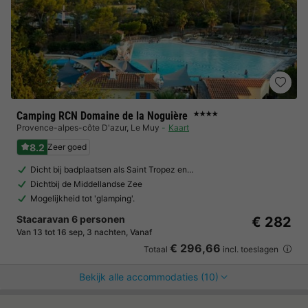
Camping RCN Domaine de la Noguière
★★★★
Provence-alpes-côte D'azur
,
Le Muy
Kaart
8.2
Zeer goed
Dicht bij badplaatsen als Saint Tropez en…
Dichtbij de Middellandse Zee
Mogelijkheid tot 'glamping'.
Stacaravan 6 personen
€ 282
Van 13 tot 16 sep, 3 nachten, Vanaf
€ 296,66
Totaal
incl. toeslagen
Bekijk alle accommodaties (10)