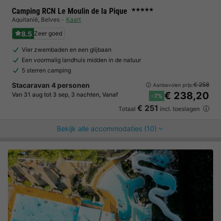
Camping RCN Le Moulin de la Pique
★★★★★
Aquitanië
,
Belves
Kaart
8.5
Zeer goed
Vier zwembaden en een glijbaan
Een voormalig landhuis midden in de natuur
5 sterren camping
Stacaravan 4 personen
€ 258
Aanbevolen prijs:
€ 238,20
Van 31 aug tot 3 sep, 3 nachten, Vanaf
-7%
€ 251
Totaal
incl. toeslagen
Bekijk alle accommodaties (10)