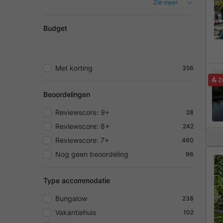
Zie meer
Budget
Met korting
356
Z
Beoordelingen
Reviewscore: 9+
28
Reviewscore: 8+
242
Reviewscore: 7+
460
Nog geen beoordeling
96
Type accommodatie
Bungalow
238
Vakantiehuis
102