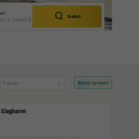
en?
Zoeken
Bekijk op kaart
Populair
k Slagharen