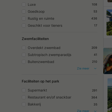
Luxe
108
Goedkoop
53
Rustig en ruimte
436
Geschikt voor tieners
17
Zwemfaciliteiten
Overdekt zwembad
209
Subtropisch zwemparadijs
41
Buitenzwembad
210
Zie meer
Faciliteiten op het park
Supermarkt
291
Restaurant en/of snackbar
364
Bakkerij
35
Zie meer