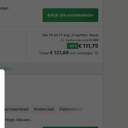
heden
Bekijk alle accommodaties
Van 14 tot 17 aug, 3 nachten, Vanaf
€ 149
Aanbevolen prijs:
€ 111,75
-25%
€ 121,89
Totaal
incl. toeslagen
 (26)
binnenzwembad
Kinderclub
Fietsverhuur
Sauna
k De Hoge Veluwe…