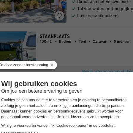
Direct aan het Veluwemeer
Tal van watersportmogelijk
Luxe vakantiehuizen
STAANPLAATS
100m2
Bodem
Tent
Caravan
6 mensen
Bekijk alle accommodaties
EuroParcs De Zanding
Gelderland
,
Otterlo
Kaart
7.7
Goed
Gratis Wifi punt
Verwarmd 
Direct naast Nationaal Par
Verwarmd binnenzwembad