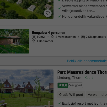
Directe ligging bij Nationaa
Verwarmd binnenzwembad &
vrijetijdsactiviteiten…
Hondvriendelijk vakantiepar
Bungalow 4 personen
50m2
4 Volwassenen
2 Slaapkamers
1 Badkamer
Bekijk alle accommodatie
Parc Maasresidence Thor
Limburg
,
Thorn
Kaart
8.6
Zeer goed
Gratis Wifi punt
Verwarmd 
Exclusief resort met jachtha