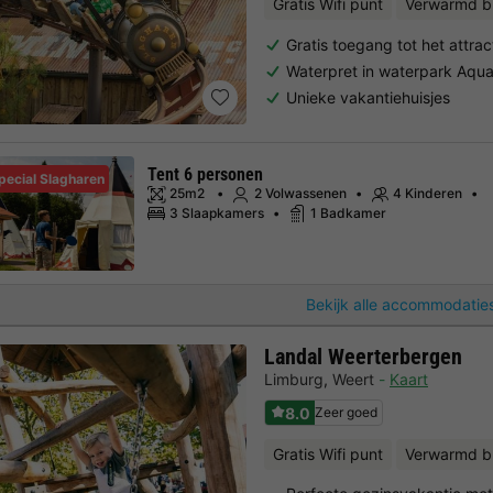
Gratis Wifi punt
Verwarmd 
Gratis toegang tot het attrac
Waterpret in waterpark Aqu
Unieke vakantiehuisjes
Tent 6 personen
pecial Slagharen
25m2
2 Volwassenen
4 Kinderen
3 Slaapkamers
1 Badkamer
Bekijk alle accommodaties
Landal Weerterbergen
Limburg
,
Weert
Kaart
8.0
Zeer goed
Gratis Wifi punt
Verwarmd b