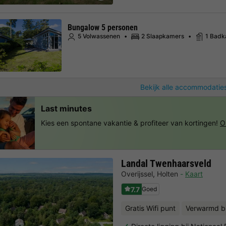
Bungalow 5 personen
5 Volwassenen
2 Slaapkamers
1 Bad
Bekijk alle accommodaties
Last minutes
Kies een spontane vakantie & profiteer van kortingen!
O
Landal Twenhaarsveld
Overijssel
,
Holten
Kaart
7.7
Goed
Gratis Wifi punt
Verwarmd 