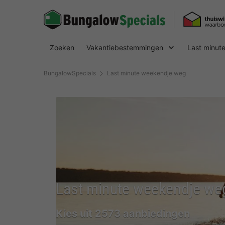
Zoeken
Vakantiebestemmingen
Last minut
BungalowSpecials
Last minute weekendje weg
Last minute weekendje we
Kies uit 2573 aanbiedingen