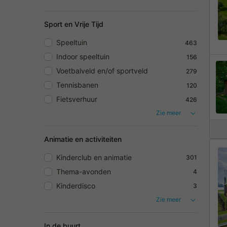
Sport en Vrije Tijd
Speeltuin
463
Indoor speeltuin
156
Voetbalveld en/of sportveld
279
Tennisbanen
120
Fietsverhuur
426
Zie meer
Animatie en activiteiten
Kinderclub en animatie
301
Thema-avonden
4
Kinderdisco
3
Zie meer
In de buurt