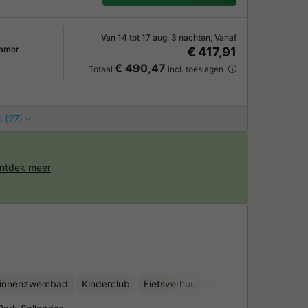
Van 14 tot 17 aug, 3 nachten, Vanaf
kamer
€ 417,91
€ 490,47
Totaal
incl. toeslagen
 (27)
ntdek meer
binnenzwembad
Kinderclub
Fietsverhuur
Waterattracties
Mi