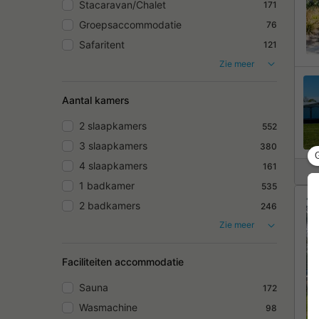
Stacaravan/Chalet
171
Groepsaccommodatie
76
Safaritent
121
Zie meer
Aantal kamers
2 slaapkamers
552
3 slaapkamers
380
4 slaapkamers
161
1 badkamer
535
2 badkamers
246
Zie meer
Faciliteiten accommodatie
Sauna
172
Wasmachine
98