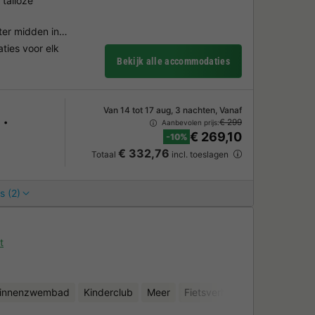
talloze
ater midden in…
ies voor elk
Bekijk alle accommodaties
Van 14 tot 17 aug, 3 nachten, Vanaf
€ 299
Aanbevolen prijs:
€ 269,10
-10%
€ 332,76
Totaal
incl. toeslagen
s (2)
t
binnenzwembad
Kinderclub
Meer
Fietsverhuur
Waterattract