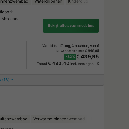
binnenzwembad
Waterglijbanen
Kinderclub
Fietsverhuur
Wat
tiepark
a Mexicana!
Bekijk alle accommodaties
Van 14 tot 17 aug, 3 nachten, Vanaf
€ 649,95
Aanbevolen prijs:
€ 439,95
-32%
€ 493,40
Totaal
incl. toeslagen
 (16)
uitenzwembad
Verwarmd binnenzwembad
Kinderclub
Fietsv