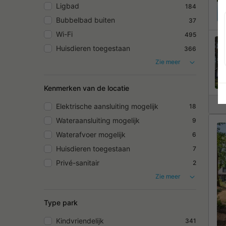
Ligbad
184
Bubbelbad buiten
37
Wi-Fi
495
Huisdieren toegestaan
366
Zie meer
Kenmerken van de locatie
Elektrische aansluiting mogelijk
18
Wateraansluiting mogelijk
9
Waterafvoer mogelijk
6
Huisdieren toegestaan
7
Privé-sanitair
2
Zie meer
Type park
Kindvriendelijk
341