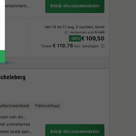
 entertainment…
Bekijk alle accommodaties
Van 14 tot 17 aug, 3 nachten, Vanaf
€ 146
Aanbevolen prijs:
€ 109,50
-25%
€ 119,76
Totaal
incl. toeslagen
 (18)
Scheleberg
uitenzwembad
Fietsverhuur
ntrum van de…
et zonneterras
reed scala aan…
Bekijk alle accommodaties