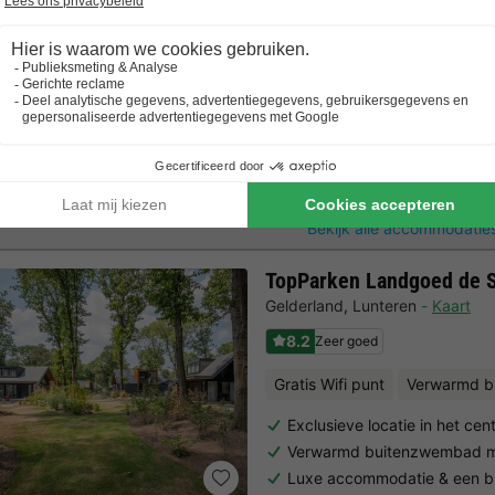
Speeltuin binnen & buiten &
STAANPLAATS
71m2
Tent
Caravan
Camper
6 mensen
Bekijk alle accommodaties
TopParken Landgoed de 
Gelderland
,
Lunteren
Kaart
8.2
Zeer goed
Gratis Wifi punt
Verwarmd b
Exclusieve locatie in het ce
Verwarmd buitenzwembad m
Luxe accommodatie & een b