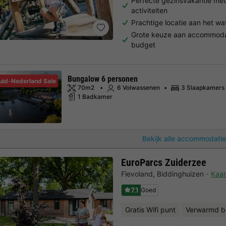
Perfecte gezinsvakantie met 
activiteiten
Prachtige locatie aan het w
Grote keuze aan accommodat
budget
Bungalow 6 personen
uid-Nederland Sale
70m2
6 Volwassenen
3 Slaapkamers
1 Badkamer
Bekijk alle accommodatie
EuroParcs Zuiderzee
Flevoland
,
Biddinghuizen
Kaar
7.1
Goed
Gratis Wifi punt
Verwarmd 