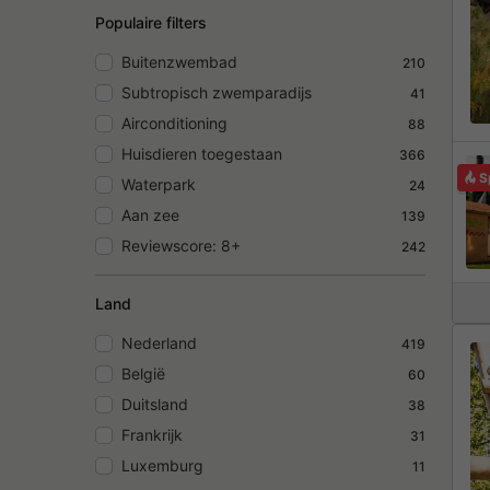
Populaire filters
Buitenzwembad
210
Subtropisch zwemparadijs
41
Airconditioning
88
Huisdieren toegestaan
366
S
Waterpark
24
Aan zee
139
Reviewscore: 8+
242
Land
Nederland
419
België
60
Duitsland
38
Frankrijk
31
Luxemburg
11