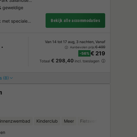
l Park Sallandse…
 geweldige
Bekijk alle accommodaties
k met speciale…
Van 14 tot 17 aug, 3 nachten, Vanaf
€ 499
Aanbevolen prijs:
€ 219
-56%
€ 298,40
Totaal
incl. toeslagen
s (8)
n
binnenzwembad
Kinderclub
Meer
Fietsverhuur
Waterattract
ven