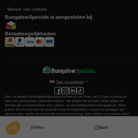
Beheer van cookies
BungalowSpecials is aangesloten bij
Betaalmogelijkheden
Taal veranderen
Door te boeken bij BungalowSpecials profiteer je van meer dan 20 jaar ervaring en
een ruim aanbod aan vakantieverblijven. Alle prijzen zijn actuele vanaf prijzen en
worden per accommodatie o.b.v. plaats- en beschikbaarheid weergegeven. Deze
prijzen zijn inclusief btw en exclusief reserveringskosten, verplichte toeslagen per
persoon (per nacht) en eventuele toeristenbelasting. Door middel van cookies willen
wij je zo goed mogelijk van dienst zijn.
© 2002 - 2025 AddGuests B.V. Alle rechten voorbehouden.
Filter
Kaart