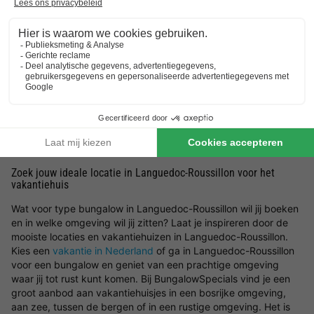
Welk soort bungalows in Languedoc-Roussillon zijn er
beschikbaar?
Op deze pagina filter je met gemak op de verschillende
mogelijke voorzieningen en/of faciliteiten om een vakantiehuisje
in Languedoc-Roussillon te vinden die aansluit op jouw wensen.
Ben je er nog niet zeker van waar je precies naar op zoek
bent? Wij helpen je graag in Languedoc-Roussillon een
bungalow te boeken. Wil jij er op het laatste moment even
tussenuit? Kies dan voor een
last minute vakantiehuisje
.
Zoek jouw ideale locatie in Languedoc-Roussillon voor het
vakantiehuis
Wat voor type bungalow in Languedoc-Roussillon wil jij boeken
en in welke omgeving wil jij zitten? Laat je inspireren door de
mooiste locaties en vakantiehuizen in Languedoc-Roussillon.
Kies een
vakantie in Nederland
of ga in Languedoc-Roussillon
voor een bungalow en geniet van een prachtige omgeving
waar jij tot rust kunt komen. Bij BungalowSpecials vind je een
groot aanbod aan vakantiehuisjes in een bosrijke omgeving,
aan zee, tussen de bergen of in een rustige omgeving. Het is