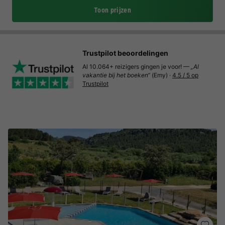
Toon prijzen
Trustpilot beoordelingen
Al 10.064+ reizigers gingen je voor! —
„Al
vakantie bij het boeken“
(Emy) ·
4.5 / 5 op
Trustpilot