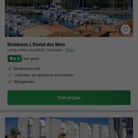
Résidence L'Oustal des Mers
Languedoc-roussillon
,
Gruissan
Kaart
8.5
Zeer goed
Mediterane stijl
Culturele- en sportieve activiteiten
Wijngaarden
Toon prijzen