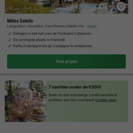
Milles Soleils
Languedoc-roussillon
,
Font Romeu Odeillo Via
Kaart
Gelegen in het hart van de Pyrénées Catalanes
De zonnigste plaats in Frankrijk
Perfect startpunt om de Cerdagne te ontdekken
Toon prijzen
7 nachten onder de €500!
Boek nu een voordelige zomervakantie &
profiteer aan het zwembad!
Ontdek meer