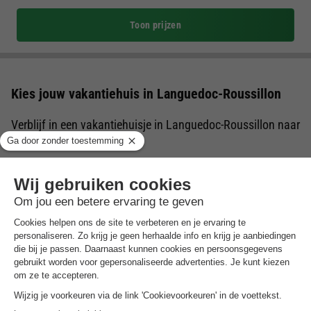
Toon prijzen
Kies jouw vakantiehuis in Languedoc-Roussillon
Verblijf in een vakantiehuisje in Languedoc-Roussillon naar
keuze
Een vakantiehuis in Languedoc-Roussillon of bungalow is een
recreatiewoning dat men huurt om de vakantie door te
brengen. Een vakantiewoning beschikt over het algemeen over
een woonkamer, keuken, slaapkamer(s), een badkamer en een
tuin of terras om buiten te kunnen vertoeven. Benieuwd naar
welke bungalows in Languedoc-Roussillon wij op
BungalowSpecials te bieden hebben? Op deze pagina vind je
een een divers en veelzijdig aanbod aan vakantiehuizen in
Languedoc-Roussillon. Ideaal voor wanneer je een
goedkoop
weekendje weg
,
midweek weg
of een
weekje weg in
Nederland
of het buitenland wilt met je geliefdes.