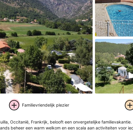
Familievriendelijk plezier
+ 14
uilla, Occitanië, Frankrijk, belooft een onvergetelijke familievaka
foto's
ands beheer een warm welkom en een scala aan activiteiten voor iede