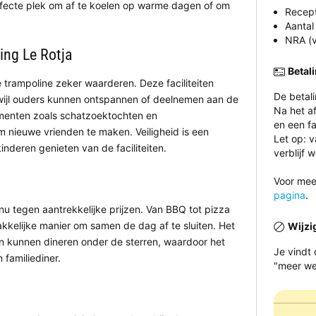
rfecte plek om af te koelen op warme dagen of om
Recept
Aantal
NRA (v
ing Le Rotja
Betal
 trampoline zeker waarderen. Deze faciliteiten
De betal
wijl ouders kunnen ontspannen of deelnemen aan de
Na het a
ementen zoals schatzoektochten en
en een fa
m nieuwe vrienden te maken. Veiligheid is een
Let op: 
kinderen genieten van de faciliteiten.
verblijf 
Voor meer
pagina
.
 tegen aantrekkelijke prijzen. Van BBQ tot pizza
makkelijke manier om samen de dag af te sluiten. Het
Wijzi
en kunnen dineren onder de sterren, waardoor het
Je vindt
 familiediner.
"meer we