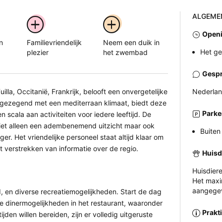
ALGEME
Openi
n
Familievriendelijk
Neem een duik in
Het ge
plezier
het zwembad
Gespr
lla, Occitanië, Frankrijk, belooft een onvergetelijke
Nederlan
 gezegend met een mediterraan klimaat, biedt deze
Parke
cala aan activiteiten voor iedere leeftijd. De
iet alleen een adembenemend uitzicht maar ook
Buiten
er. Het vriendelijke personeel staat altijd klaar om
t verstrekken van informatie over de regio.
Huisd
Huisdier
Het maxi
aangegev
, en diverse recreatiemogelijkheden. Start de dag
e dinermogelijkheden in het restaurant, waaronder
Prakt
den willen bereiden, zijn er volledig uitgeruste