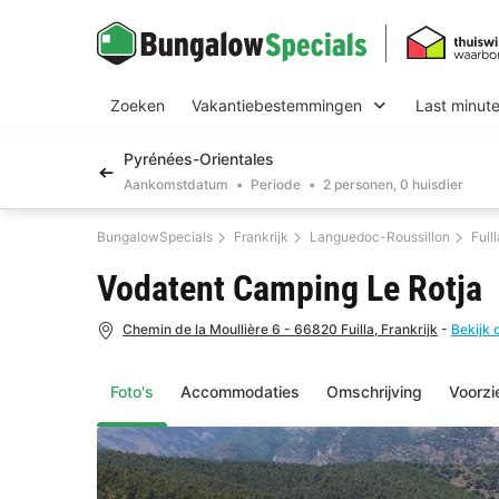
Zoeken
Vakantiebestemmingen
Last minut
Pyrénées-Orientales
Aankomstdatum
Periode
2 personen, 0 huisdier
BungalowSpecials
Frankrijk
Languedoc-Roussillon
Fuill
Vodatent Camping Le Rotja
Chemin de la Moullière 6 - 66820 Fuilla, Frankrijk
-
Bekijk 
Foto's
Accommodaties
Omschrijving
Voorzi