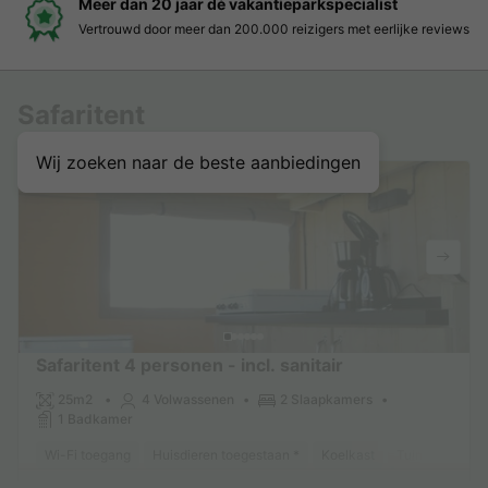
é vakantieparkspecialist
Boek eenvoudig en
an 200.000 reizigers met eerlijke reviews
Duidelijke prijzen, mo
Safaritent
Wij zoeken naar de beste aanbiedingen
Safaritent 4 personen - incl. sanitair
25m2
4 Volwassenen
2 Slaapkamers
1 Badkamer
Wi-Fi toegang
Huisdieren toegestaan *
Koelkast
Tuinmeubelen