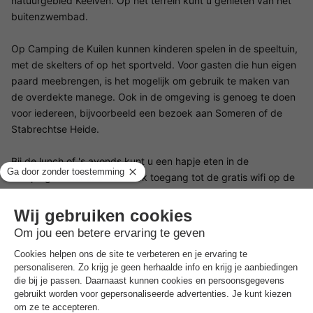
natuurgebied Keelven. Op het terrein kunt u genieten van het
buitenzwembad.
Op Camping de Kuilen kunnen kinderen spelen in de speeltuin,
met de skelters of op het sportveld. Voor gasten die hun eigen
paard meebrengen, is het mogelijk om gebruik te maken van
de overdekte manege. Ook in de omgeving is genoeg te doen
voor iedereen, bijvoorbeeld een bezoek aan Someren of de
Stabrechtse Heide.
Bij de lunch of 's avonds kunt u een hapje eten in de
campingcafetaria. U hebt ook toegang tot de gratis wifi op de
camping. Een wasservice is ook beschikbaar.
Goed om
te weten
Voorkeuren
Voor voorkeuren zoals bijvoorbeeld de ligging van je
accommodatie kun je contact opnemen met de aanbieder.