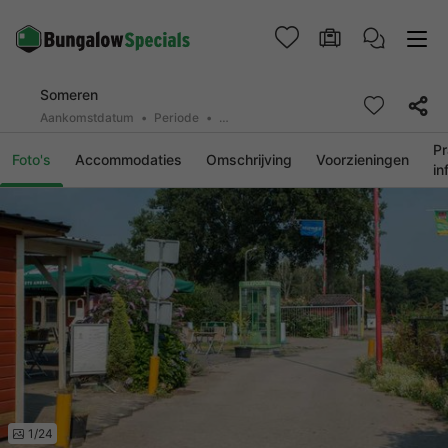
Someren
Aankomstdatum
Periode
2 personen, 0 huisdier
Pr
Foto's
Accommodaties
Omschrijving
Voorzieningen
in
1/24