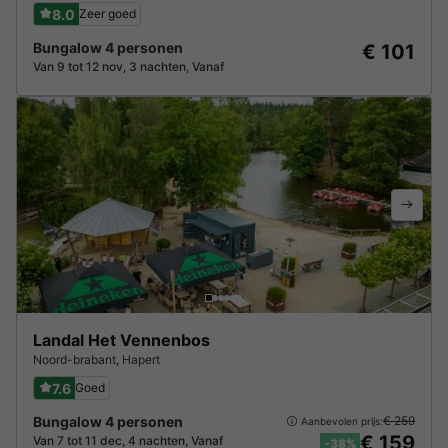
8.0
Zeer goed
Bungalow 4 personen
€ 101
Van 9 tot 12 nov, 3 nachten, Vanaf
Landal Het Vennenbos
Noord-brabant
,
Hapert
7.6
Goed
Bungalow 4 personen
€ 259
Aanbevolen prijs:
€ 159
Van 7 tot 11 dec, 4 nachten, Vanaf
-38%