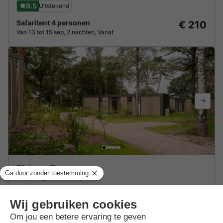
9.5
Uitstekend
Safaritent 4 personen
€ 210
Van 13 tot 15 sep, 2 nachten, Vanaf
Zicht op Twente
Overijssel
,
Markelo
8.8
Zeer goed
Lodge 4 personen
€ 489,84
Van 4 tot 6 jan, 2 nachten, Vanaf