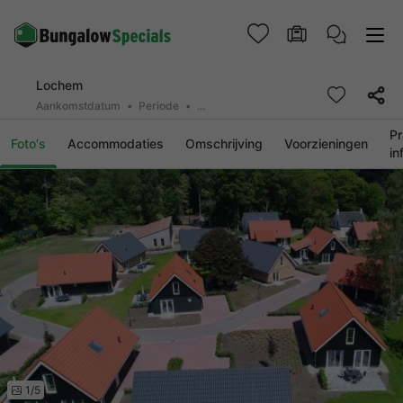
Lochem
Aankomstdatum
Periode
2 personen, 0 huisdier
Pr
Foto's
Accommodaties
Omschrijving
Voorzieningen
in
1/5