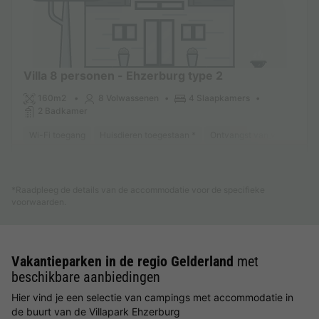
Villa 8 personen - Ehzerburg type 2
160m2
8 Volwassenen
4 Slaapkamers
2 Badkamer
Wi-Fi toegang
Huisdieren toegestaan *
Ontvangst van verminderde 
Meer weten
*Raadpleeg de details van de accommodatie voor de specifieke
voorwaarden.
Vakantieparken in de regio Gelderland
met
beschikbare aanbiedingen
Hier vind je een selectie van campings met accommodatie in
de buurt van de Villapark Ehzerburg