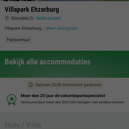
Villapark Ehzerburg
Ehzerallee 11
-
Bekijk op kaart
Villapark Ehzerburg...
Meer weergeven
Fietsverhuur
Bekijk alle accommodaties
Seizoen 2026 binnenkort geopend
parkspecialist
Boek eenvoudig en zonder st
izigers met eerlijke reviews
Duidelijke prijzen, moeiteloos boe
Huis / Villa