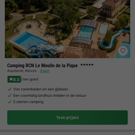
Camping RCN Le Moulin de la Pique
★★★★★
Aquitanië
,
Belves
Kaart
8.5
Zeer goed
Vier zwembaden en een glijbaan
Een voormalig landhuis midden in de natuur
5 sterren camping
Toon prijzen