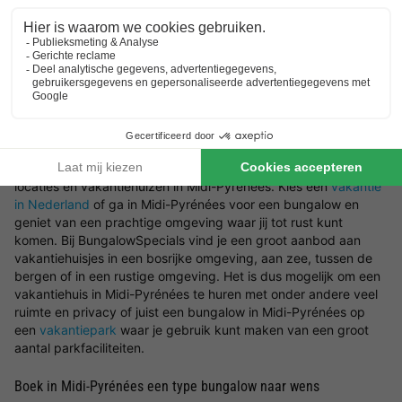
in Midi-Pyrénées te vinden die aansluit op jouw wensen. Ben je
er nog niet zeker van waar je precies naar op zoek bent? Wij
helpen je graag in Midi-Pyrénées een bungalow te boeken. Wil
jij er op het laatste moment even tussenuit? Kies dan voor een
last minute vakantiehuisje
.
Zoek jouw ideale locatie in Midi-Pyrénées voor het vakantiehuis
Wat voor type bungalow in Midi-Pyrénées wil jij boeken en in
welke omgeving wil jij zitten? Laat je inspireren door de mooiste
locaties en vakantiehuizen in Midi-Pyrénées. Kies een
vakantie
in Nederland
of ga in Midi-Pyrénées voor een bungalow en
geniet van een prachtige omgeving waar jij tot rust kunt
komen. Bij BungalowSpecials vind je een groot aanbod aan
vakantiehuisjes in een bosrijke omgeving, aan zee, tussen de
bergen of in een rustige omgeving. Het is dus mogelijk om een
vakantiehuis in Midi-Pyrénées te huren met onder andere veel
ruimte en privacy of juist een bungalow in Midi-Pyrénées op
een
vakantiepark
waar je gebruik kunt maken van een groot
aantal parkfaciliteiten.
Boek in Midi-Pyrénées een type bungalow naar wens