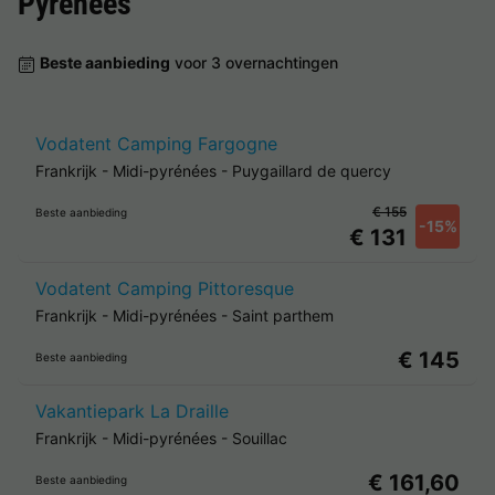
Pyrénées
Beste aanbieding
voor 3 overnachtingen
Vodatent Camping Fargogne
Frankrijk
-
Midi-pyrénées
-
Puygaillard de quercy
€ 155
Beste aanbieding
-15%
€ 131
Vodatent Camping Pittoresque
Frankrijk
-
Midi-pyrénées
-
Saint parthem
€ 145
Beste aanbieding
Vakantiepark La Draille
Frankrijk
-
Midi-pyrénées
-
Souillac
€ 161,60
Beste aanbieding