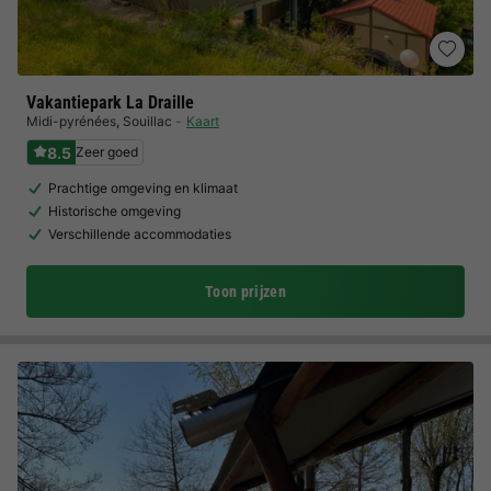
Vakantiepark La Draille
Midi-pyrénées
,
Souillac
Kaart
8.5
Zeer goed
Prachtige omgeving en klimaat
Historische omgeving
Verschillende accommodaties
Toon prijzen