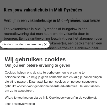
Kies jouw vakantiehuis in Midi-Pyrénées
Verblijf in een vakantiehuisje in Midi-Pyrénées naar keuze
Een vakantiehuis in Midi-Pyrénées of bungalow is een
recreatiewoning dat men huurt om de vakantie door te
brengen. Een vakantiewoning beschikt over het algemeen over
een woonkamer, keuken, slaapkamer(s), een badkamer en een
tuin of terras om buiten te kunnen vertoeven. Benieuwd naar
welke bungalows in Midi-Pyrénées wij op BungalowSpecials te
bieden hebben? Op deze pagina vind je een een divers en
veelzijdig aanbod aan vakantiehuizen in Midi-Pyrénées. Ideaal
voor wanneer je een
goedkoop weekendje weg
,
midweek weg
of een
weekje weg in Nederland
of het buitenland wilt met je
geliefdes.
Welk soort bungalows in Midi-Pyrénées zijn er
beschikbaar?
Op deze pagina filter je met gemak op de verschillende
mogelijke voorzieningen en/of faciliteiten om een vakantiehuisje