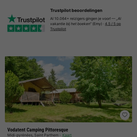
Trustpilot beoordelingen
Al 10.064+ reizigers gingen je voor! —
„Al
vakantie bij het boeken“
(Emy) ·
4.5 / 5 op
Trustpilot
Vodatent Camping Pittoresque
Midi-pyrénées
,
Saint Parthem
Kaart