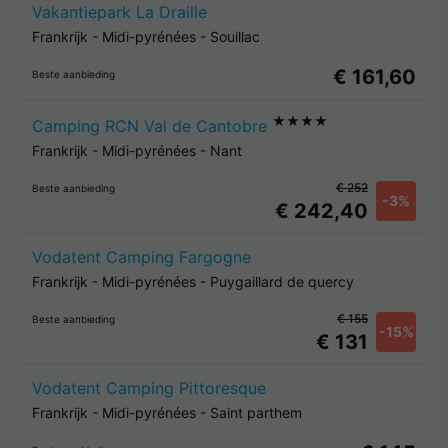
Vakantiepark La Draille
Frankrijk
-
Midi-pyrénées
-
Souillac
€ 161,60
Beste aanbieding
★★★★
Camping RCN Val de Cantobre
Frankrijk
-
Midi-pyrénées
-
Nant
€ 252
Beste aanbieding
-3%
€ 242,40
Vodatent Camping Fargogne
Frankrijk
-
Midi-pyrénées
-
Puygaillard de quercy
€ 155
Beste aanbieding
-15%
€ 131
Vodatent Camping Pittoresque
Frankrijk
-
Midi-pyrénées
-
Saint parthem