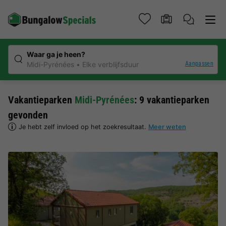
Waar ga je heen?
Aanpassen
Midi-Pyrénées
Elke verblijfsduur
Vakantieparken
Midi-Pyrénées
: 9 vakantieparken
gevonden
Je hebt zelf invloed op het zoekresultaat.
Meer weten