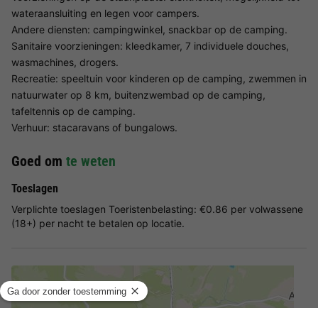
wateraansluiting en legen voor campers.
Andere diensten: campingwinkel, snackbar op de camping.
Sanitaire voorzieningen: kleedkamer, 7 individuele douches,
wasmachines, drogers.
Recreatie: speeltuin voor kinderen op de camping, zwemmen in
natuurwater op 8 km, buitenzwembad op de camping,
tafeltennis op de camping.
Verhuur: stacaravans of bungalows.
Goed om
te weten
Toeslagen
Verplichte toeslagen Toeristenbelasting: €0.86 per volwassene
(18+) per nacht te betalen op locatie.