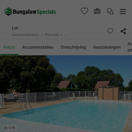
Lot
Aankomstdatum
Periode
2 personen, 0 huisdier
Pr
Foto's
Accommodaties
Omschrijving
Voorzieningen
in
1/18