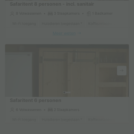
Safaritent 8 personen - incl. sanitair
8 Volwassenen
3 Slaapkamers
1 Badkamer
Wi-Fi toegang
Huisdieren toegestaan *
Koffiezetapparaat
Koelk
Meer weten
Safaritent 6 personen
6 Volwassenen
2 Slaapkamers
Wi-Fi toegang
Huisdieren toegestaan *
Koffiezetapparaat
Koelk
Meer weten