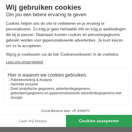
Adres
- 46500 Rocamadour, Frankrijk
ALGEMENE INFORMATIE
Openingstijden receptie
Het gehele jaar, , open van 09:00 tot 19:00
Gesproken talen bij de receptie
Frans, Engels