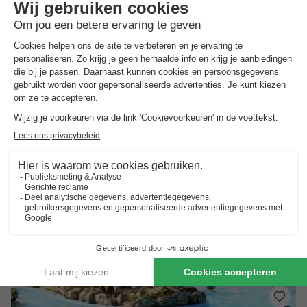
Vodatent Camping Rosselba le Palme
Toscane
,
Portoferraio
Kaart
Zwembadpark in terrassen midden in de natuur
Strand, dorpjes en uitzichtpunten dichtbij
Tropisch gevoel op een mediterraan eiland
Toon prijzen