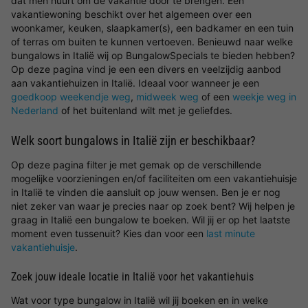
dat men huurt om de vakantie door te brengen. Een
vakantiewoning beschikt over het algemeen over een
woonkamer, keuken, slaapkamer(s), een badkamer en een tuin
of terras om buiten te kunnen vertoeven. Benieuwd naar welke
bungalows in Italië wij op BungalowSpecials te bieden hebben?
Op deze pagina vind je een een divers en veelzijdig aanbod
aan vakantiehuizen in Italië. Ideaal voor wanneer je een
goedkoop weekendje weg
,
midweek weg
of een
weekje weg in
Nederland
of het buitenland wilt met je geliefdes.
Welk soort bungalows in Italië zijn er beschikbaar?
Op deze pagina filter je met gemak op de verschillende
mogelijke voorzieningen en/of faciliteiten om een vakantiehuisje
in Italië te vinden die aansluit op jouw wensen. Ben je er nog
niet zeker van waar je precies naar op zoek bent? Wij helpen je
graag in Italië een bungalow te boeken. Wil jij er op het laatste
moment even tussenuit? Kies dan voor een
last minute
vakantiehuisje
.
Zoek jouw ideale locatie in Italië voor het vakantiehuis
Wat voor type bungalow in Italië wil jij boeken en in welke