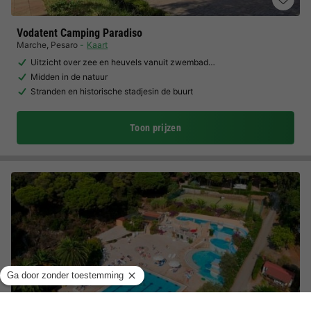
Vodatent Camping Paradiso
Marche
,
Pesaro
Kaart
Uitzicht over zee en heuvels vanuit zwembad…
Midden in de natuur
Stranden en historische stadjesin de buurt
Toon prijzen