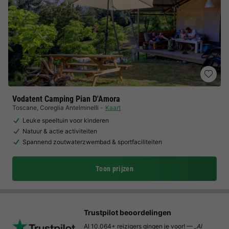
Vodatent Camping Pian D'Amora
Toscane
,
Coreglia Antelminelli
Kaart
Leuke speeltuin voor kinderen
Natuur & actie activiteiten
Spannend zoutwaterzwembad & sportfaciliteiten
Toon prijzen
Trustpilot beoordelingen
Al 10.064+ reizigers gingen je voor! —
„Al