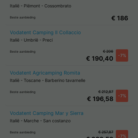
Italië
-
Piëmont
-
Cossombrato
€ 186
Beste aanbieding
Vodatent Camping Il Collaccio
Italië
-
Umbrië
-
Preci
€ 206
Beste aanbieding
-7%
€ 190,40
Vodatent Agricamping Romita
Italië
-
Toscane
-
Barberino tavarnelle
€ 212,87
Beste aanbieding
-7%
€ 196,58
Vodatent Camping Mar y Sierra
Italië
-
Marche
-
San costanzo
€ 257,87
Beste aanbieding
-7%