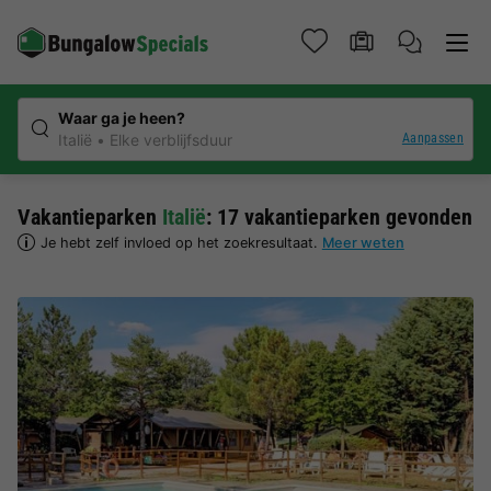
Waar ga je heen?
Aanpassen
Italië
Elke verblijfsduur
Vakantieparken
Italië
: 17 vakantieparken gevonden
Je hebt zelf invloed op het zoekresultaat.
Meer weten