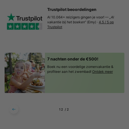
Trustpilot beoordelingen
Al 10.064+ reizigers gingen je voor! —
„Al
vakantie bij het boeken“
(Emy) ·
4.5 / 5 op
Trustpilot
7 nachten onder de €500!
Boek nu een voordelige zomervakantie &
profiteer aan het zwembad!
Ontdek meer
1
2