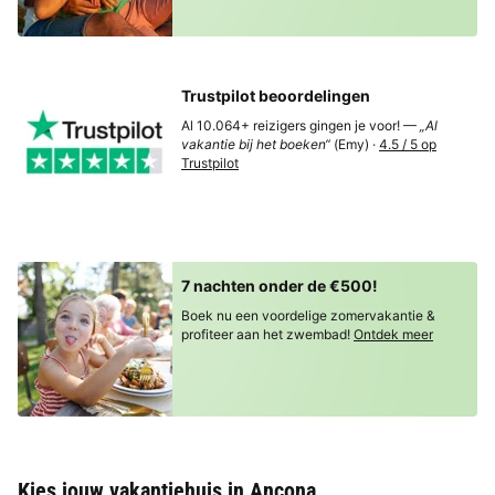
Trustpilot beoordelingen
Al 10.064+ reizigers gingen je voor! —
„Al
vakantie bij het boeken“
(Emy) ·
4.5 / 5 op
Trustpilot
7 nachten onder de €500!
Boek nu een voordelige zomervakantie &
profiteer aan het zwembad!
Ontdek meer
Kies jouw vakantiehuis in Ancona