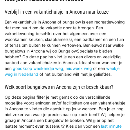
Verblijf in een vakantiehuisje in Ancona naar keuze
Een vakantiehuis in Ancona of bungalow is een recreatiewoning
dat men huurt om de vakantie door te brengen. Een
vakantiewoning beschikt over het algemeen over een
woonkamer, keuken, slaapkamer(s), een badkamer en een tuin
of terras om buiten te kunnen vertoeven. Benieuwd naar welke
bungalows in Ancona wij op BungalowSpecials te bieden
hebben? Op deze pagina vind je een een divers en veelzijdig
aanbod aan vakantiehuizen in Ancona. Ideaal voor wanneer je
een
goedkoop weekendje weg
,
midweek weg
of een
weekje
weg in Nederland
of het buitenland wilt met je geliefdes.
Welk soort bungalows in Ancona zijn er beschikbaar?
Op deze pagina filter je met gemak op de verschillende
mogelijke voorzieningen en/of faciliteiten om een vakantiehuisje
in Ancona te vinden die aansluit op jouw wensen. Ben je er nog
niet zeker van waar je precies naar op zoek bent? Wij helpen je
graag in Ancona een bungalow te boeken. Wil jij er op het
laatste moment even tussenuit? Kies dan voor een
last minute